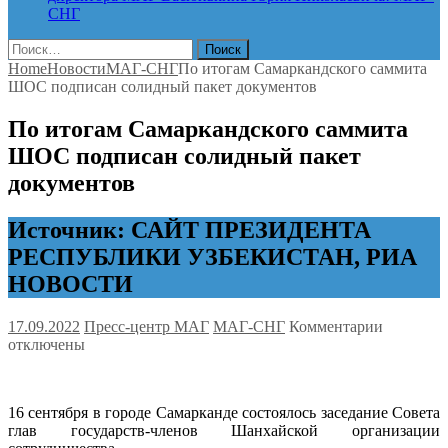
СНГ
Найти:
Home
Новости
МАГ-СНГ
По итогам Самаркандского саммита
ШОС подписан солидный пакет документов
По итогам Самаркандского саммита
ШОС подписан солидный пакет
документов
Источник: САЙТ ПРЕЗИДЕНТА
РЕСПУБЛИКИ УЗБЕКИСТАН, РИА
НОВОСТИ
к
17.09.2022
Пресс-центр МАГ
МАГ-СНГ
Комментарии
записи
отключены
По
итогам
Самаркан
16 сентября в городе Самарканде состоялось заседание Совета
саммита
глав государств-членов Шанхайской организации
ШОС