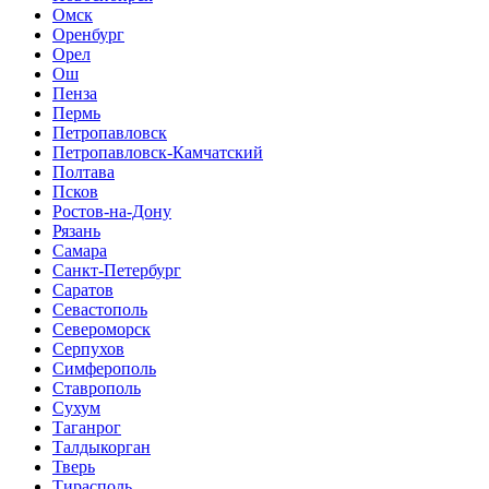
Омск
Оренбург
Орел
Ош
Пенза
Пермь
Петропавловск
Петропавловск-Камчатский
Полтава
Псков
Ростов-на-Дону
Рязань
Самара
Санкт-Петербург
Саратов
Севастополь
Североморск
Серпухов
Симферополь
Ставрополь
Сухум
Таганрог
Tалдыкорган
Тверь
Тирасполь