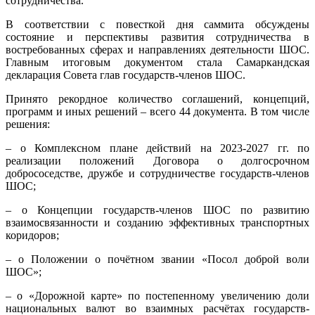
сотрудничества.
подписан
солидны
В соответствии с повесткой дня саммита обсуждены
пакет
состояние и перспективы развития сотрудничества в
документ
востребованных сферах и направлениях деятельности ШОС.
Главным итоговым документом стала Самаркандская
декларация Совета глав государств-членов ШОС.
Принято рекордное количество соглашений, концепций,
программ и иных решений – всего 44 документа. В том числе
решения:
– о Комплексном плане действий на 2023-2027 гг. по
реализации положений Договора о долгосрочном
добрососедстве, дружбе и сотрудничестве государств-членов
ШОС;
– о Концепции государств-членов ШОС по развитию
взаимосвязанности и созданию эффективных транспортных
коридоров;
– о Положении о почётном звании «Посол доброй воли
ШОС»;
– о «Дорожной карте» по постепенному увеличению доли
национальных валют во взаимных расчётах государств-