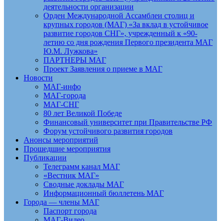
деятельности организации
Орден Международной Ассамблеи столиц и
крупных городов (МАГ) «За вклад в устойчивое
развитие городов СНГ», учрежденный к «90-
летию со дня рождения Первого президента МАГ
Ю.М. Лужкова»
ПАРТНЕРЫ МАГ
Проект Заявления о приеме в МАГ
Новости
МАГ-инфо
МАГ-города
МАГ-СНГ
80 лет Великой Победе
Финансовый университет при Правительстве РФ
Форум устойчивого развития городов
Анонсы мероприятий
Прошедшие мероприятия
Публикации
Телеграмм канал МАГ
«Вестник МАГ»
Сводные доклады МАГ
Информационный бюллетень МАГ
Города — члены МАГ
Паспорт города
МАГ-Видео