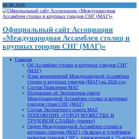
08.08.2026
Официальный сайт Ассоциации
«Международная Ассамблея столиц и
крупных городов СНГ (МАГ)»
Главная
Об Ассамблее столиц и крупных городов СНГ
(МАГ)
План мероприятий Международной Ассамблеи
столиц и крупных городов (МАГ) на 2026 год
Состав Правления МАГ
Положение об Экспертном совете
Международной Ассамблеи столиц и крупных
городов стран СНГ (МАГ)
Состав Экспертного совета МАГ
ПОЛОЖЕНИЕ «ГОРОД МУЖЕСТВА И
ТРУДОВОЙ СЛАВЫ» (проект)
Орден Международной Ассамблеи столиц и
крупных городов (МАГ) «За вклад в устойчивое
развитие городов СНГ», учрежденный к 25-летию