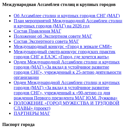
Международная Ассамблея столиц и крупных городов
Об Ассамблее столиц и крупных городов СНГ (МАГ)
План мероприятий Международной Ассамблеи столиц
и крупных городов (МАГ) на 2026 год
Состав Правления МАГ
Положение об Экспертном совете МАГ
Состав Экспертного совета МАГ
Международный конкурс «Город в зеркале СМИ»
Международный смотр-конкурс городских практик
городов СНГ и ЕАЭС «Город, где хочется жить»
Орден Международной Ассамблеи столиц и крупных
городов (МАГ) «За вклад в устойчивое развитие
городов СНГ», учрежденный к 25-летию деятельности
организации
Орден Международной Ассамблеи столиц и крупных
городов (МАГ) «За вклад в устойчивое развитие
городов СНГ», учрежденный к «90-летию со дня
рождения Первого президента МАГ Ю.М. Лужкова»
ПОЛОЖЕНИЕ «ГОРОД МУЖЕСТВА И ТРУДОВОЙ
СЛАВЫ» (проект)
ПАРТНЕРЫ МАГ
Паспорт города