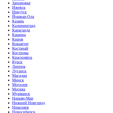
Запорожье
Ижевск
Иркутск
Йошкар-Ола
Казань
Калининград
Караганда
Кашира
Киров
Кокшетау
Костанай
Кострома
Красноярск
Курск
Липецк
Луганск
Магадан
Минск
Могилев
Москва
Мурманск
Нарьян-Мар
Нижний Новгород
Николаев
Новосибирск