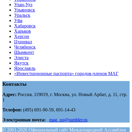
Улан-Удэ
Ульяновск
Уральск
Уфа
Хабаровск
Харьков
Херсон
Цхинвал
Челябинск
Шымкент
Элиста
Якутск
Ярославль
«Инвестиционные паспорта» городов-членов МАГ
Контакты
Адрес:
Россия, 119019, г. Москва, ул. Новый Арбат, д. 11, стр.
1
Телефон:
(495) 691-90-59, 691-14-43
Электронная почта:
mag_oo@rambler.ru
© 2001-2026 Официальный сайт Международной Ассамблеи