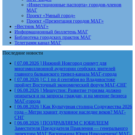
«Инвестиционные паспорта» городов-членов
МАГ
Проект «Умный город»
Проект «Презентация городов МАГ»
«Вестник МАГ»
Информационный бюллетень МАГ
Библиотека городских практик МАГ
Телеграмм канал МАГ
Последние новости
[ 07.08.2026 ]
Нижний Новгород снимут для
многомиллионной аудитории сербских зрителей
главного балканского тревел-канала
МАГ-города
[ 07.08.2026 ]
С 1 по 4 сентября во Владивостоке
пройдет Восточный экономический форум
МАГ-СНГ
[ 06.08.2026 ]
Мишустин: Развитие туризма должно
опираться и на запросы граждан, и на мнение бизнеса
МАГ-города
[ 06.08.2026 ]
Как Культурная столица Содружества 2026
года – Мегри хранит духовное наследие веков?
МАГ-
СНГ
[ 06.08.2026 ]
ПОЗДРАВЛЯЕМ С ЮБИЛЕЕМ
Заместителя Председателя Правления — генерального
директора МАГ Васюнькина Юрия Николаевича!
МАГ-