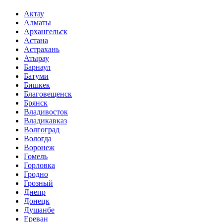
Актау
Алматы
Архангельск
Астана
Астрахань
Атырау
Барнаул
Батуми
Бишкек
Благовещенск
Брянск
Владивосток
Владикавказ
Волгоград
Вологда
Воронеж
Гомель
Горловка
Гродно
Грозный
Днепр
Донецк
Душанбе
Ереван