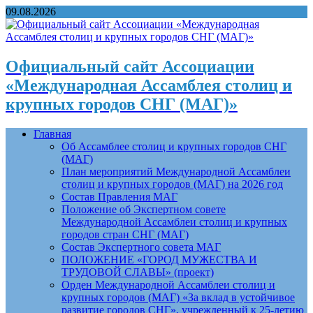
09.08.2026
Официальный сайт Ассоциации
«Международная Ассамблея столиц и
крупных городов СНГ (МАГ)»
Главная
Об Ассамблее столиц и крупных городов СНГ
(МАГ)
План мероприятий Международной Ассамблеи
столиц и крупных городов (МАГ) на 2026 год
Состав Правления МАГ
Положение об Экспертном совете
Международной Ассамблеи столиц и крупных
городов стран СНГ (МАГ)
Состав Экспертного совета МАГ
ПОЛОЖЕНИЕ «ГОРОД МУЖЕСТВА И
ТРУДОВОЙ СЛАВЫ» (проект)
Орден Международной Ассамблеи столиц и
крупных городов (МАГ) «За вклад в устойчивое
развитие городов СНГ», учрежденный к 25-летию