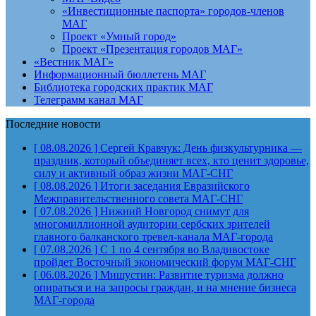
«Инвестиционные паспорта» городов-членов
МАГ
Проект «Умный город»
Проект «Презентация городов МАГ»
«Вестник МАГ»
Информационный бюллетень МАГ
Библиотека городских практик МАГ
Телеграмм канал МАГ
Последние новости
[ 08.08.2026 ]
Сергей Кравчук: День физкультурника —
праздник, который объединяет всех, кто ценит здоровье,
силу и активный образ жизни
МАГ-СНГ
[ 08.08.2026 ]
Итоги заседания Евразийского
Межправительственного совета
МАГ-СНГ
[ 07.08.2026 ]
Нижний Новгород снимут для
многомиллионной аудитории сербских зрителей
главного балканского тревел-канала
МАГ-города
[ 07.08.2026 ]
С 1 по 4 сентября во Владивостоке
пройдет Восточный экономический форум
МАГ-СНГ
[ 06.08.2026 ]
Мишустин: Развитие туризма должно
опираться и на запросы граждан, и на мнение бизнеса
МАГ-города