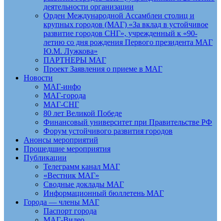
деятельности организации
Орден Международной Ассамблеи столиц и
крупных городов (МАГ) «За вклад в устойчивое
развитие городов СНГ», учрежденный к «90-
летию со дня рождения Первого президента МАГ
Ю.М. Лужкова»
ПАРТНЕРЫ МАГ
Проект Заявления о приеме в МАГ
Новости
МАГ-инфо
МАГ-города
МАГ-СНГ
80 лет Великой Победе
Финансовый университет при Правительстве РФ
Форум устойчивого развития городов
Анонсы мероприятий
Прошедшие мероприятия
Публикации
Телеграмм канал МАГ
«Вестник МАГ»
Сводные доклады МАГ
Информационный бюллетень МАГ
Города — члены МАГ
Паспорт города
МАГ-Видео