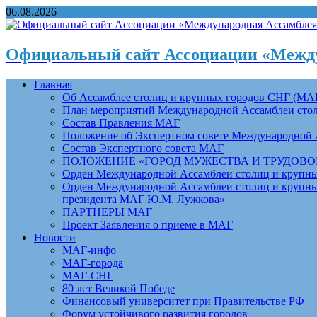
06.08.2026
Официальный сайт Ассоциации «Между
Главная
Об Ассамблее столиц и крупных городов СНГ (МА
План мероприятий Международной Ассамблеи столи
Состав Правления МАГ
Положение об Экспертном совете Международной 
Состав Экспертного совета МАГ
ПОЛОЖЕНИЕ «ГОРОД МУЖЕСТВА И ТРУДОВОЙ 
Орден Международной Ассамблеи столиц и крупных
Орден Международной Ассамблеи столиц и крупных
президента МАГ Ю.М. Лужкова»
ПАРТНЕРЫ МАГ
Проект Заявления о приеме в МАГ
Новости
МАГ-инфо
МАГ-города
МАГ-СНГ
80 лет Великой Победе
Финансовый университет при Правительстве РФ
Форум устойчивого развития городов