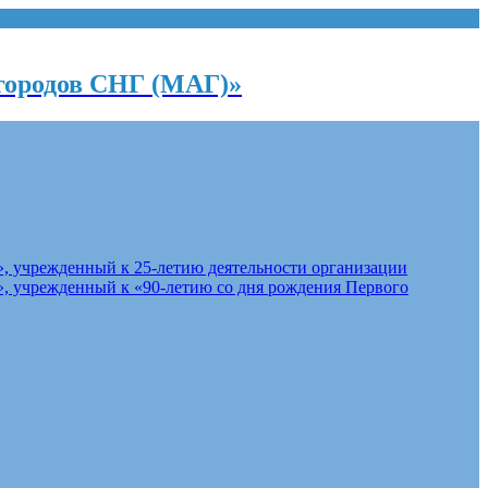
городов СНГ (МАГ)»
, учрежденный к 25-летию деятельности организации
, учрежденный к «90-летию со дня рождения Первого