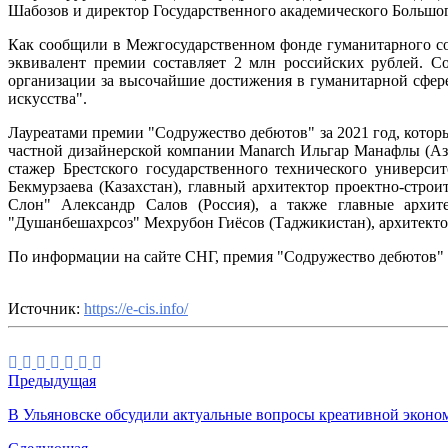
Шабозов и директор Государственного академического Большог
Как сообщили в Межгосударственном фонде гуманитарного со
эквивалент премии составляет 2 млн российских рублей. С
организации за высочайшие достижения в гуманитарной сфере
искусства".
Лауреатами премии "Содружество дебютов" за 2021 год, котор
частной дизайнерской компании Manarch Ильгар Манафлы (Аз
стажер Брестского государственного технического универси
Бекмурзаева (Казахстан), главный архитектор проектно-стр
Слон" Александр Салов (Россия), а также главные архит
"Душанбешахрсоз" Мехрубон Гиёсов (Таджикистан), архитектор
По информации на сайте СНГ, премия "Содружество дебютов" 
Источник:
https://e-cis.info/
Предыдущая
В Ульяновске обсудили актуальные вопросы креативной эконо