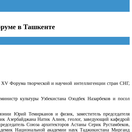
оруме в Ташкенте
х XV Форума творческой и научной интеллигенции стран СНГ,
министр культуры Узбекистана Озодбек Назарбеков и посол
монии Юрий Темирканов и физик, заместитель председателя
ик Азербайджана Натик Алиев, геолог, заведующий кафедрой
редседатель Союза архитекторов Астаны Серик Рустамбеков,
кадемик Национальной академии наук Таджикистана Мирганд