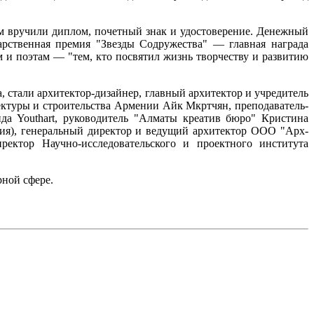
м вручили диплом, почетный знак и удостоверение. Денежный
рственная премия "Звезды Содружества" — главная награда
 и поэтам — "тем, кто посвятил жизнь творчеству и развитию
 стали архитектор-дизайнер, главный архитектор и учредитель
ктуры и строительства Армении Айк Мкртчян, преподаватель-
нда Youthart, руководитель "Алматы креатив бюро" Кристина
зия), генеральный директор и ведущий архитектор ООО "Арх-
ектор Научно-исследовательского и проектного института
ной сфере.