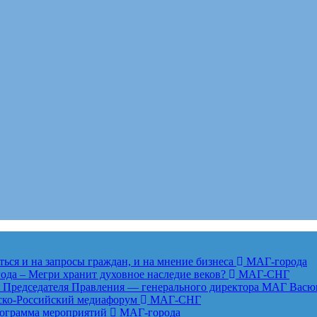
ься и на запросы граждан, и на мнение бизнеса
МАГ-города
года – Мегри хранит духовное наследие веков?
МАГ-СНГ
едседателя Правления — генерального директора МАГ Васю
анско-Российский медиафорум
МАГ-СНГ
рограмма мероприятий
МАГ-города