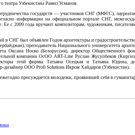
о театра Узбекистана Рамиз Усманов.
трудничества государств — участников СНГ (МФГС), лауреата
огласно информации на официальном портале СНГ, межгосуда
. Ее с 2009 года вручают композиторам, художникам, писателям
ый в СНГ был объявлен Годом архитектуры и градостроительства,
ербайджан), преподаватель Национального университета архите
тета Оксана Носко (Белоруссия), директор Общественного фо
оительной компании ОсОО ART-Line Руслан Жусупбеков (Кирги
екторы этой фирмы Татьяна Осецкая и Татьяна Юдина, дир
-дизайнер ООО Profi Solutions Икром Хайдаров (Узбекистан).
ежегодно присуждается молодежи, проявившей себя в гуманитар
мики