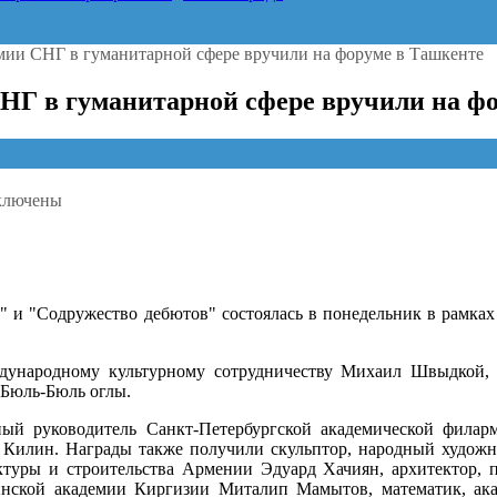
мии СНГ в гуманитарной сфере вручили на форуме в Ташкенте
НГ в гуманитарной сфере вручили на ф
ключены
иси
вные
государственные
мии
Г
 и "Содружество дебютов" состоялась в понедельник в рамка
анитарной
ре
дународному культурному сотрудничеству Михаил Швыдкой, 
чили
 Бюль-Бюль оглы.
уме
ный руководитель Санкт-Петербургской академической филар
 Килин. Награды также получили скульптор, народный художн
кенте
ктуры и строительства Армении Эдуард Хачиян, архитектор, п
инской академии Киргизии Миталип Мамытов, математик, а