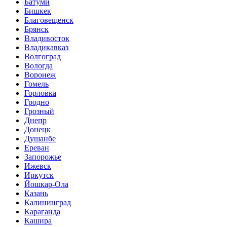
Батуми
Бишкек
Благовещенск
Брянск
Владивосток
Владикавказ
Волгоград
Вологда
Воронеж
Гомель
Горловка
Гродно
Грозный
Днепр
Донецк
Душанбе
Ереван
Запорожье
Ижевск
Иркутск
Йошкар-Ола
Казань
Калининград
Караганда
Кашира