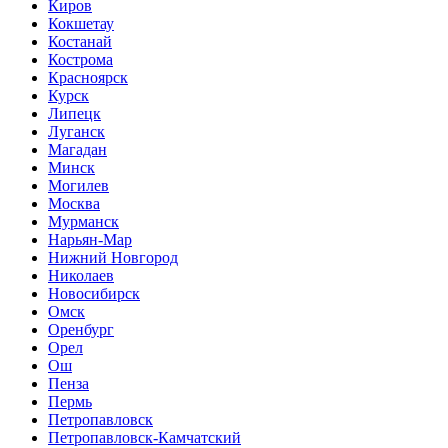
Киров
Кокшетау
Костанай
Кострома
Красноярск
Курск
Липецк
Луганск
Магадан
Минск
Могилев
Москва
Мурманск
Нарьян-Мар
Нижний Новгород
Николаев
Новосибирск
Омск
Оренбург
Орел
Ош
Пенза
Пермь
Петропавловск
Петропавловск-Камчатский