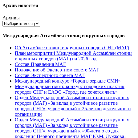
Архив новостей
Архивы
Международная Ассамблея столиц и крупных городов
Об Ассамблее столиц и крупных городов СНГ (МАГ)
План мероприятий Международной Ассамблеи столиц
и крупных городов (МАГ) на 2026 год
Состав Правления МАГ
Положение об Экспертном совете МАГ
Состав Экспертного совета МАГ
Международный конкурс «Город в зеркале СМИ»
Международный смотр-конкурс городских практик
городов СНГ и ЕАЭС «Город, где хочется жить»
Орден Международной Ассамблеи столиц и крупных
городов (МАГ) «За вклад в устойчивое развитие
городов СНГ», учрежденный к 25-летию деятельности
организации
Орден Международной Ассамблеи столиц и крупных
городов (МАГ) «За вклад в устойчивое развитие
городов СНГ», учрежденный к «90-летию со дня
рождения Первого президента МАГ Ю.М. Лужкова»