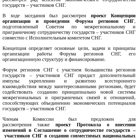
по
государств – участников СНГ.
экономическим
вопросам
В ходе заседания был рассмотрен
проект Концепции
организации и проведения Форума регионов СНГ
,
подготовленный Советом по межрегиональному и
приграничному сотрудничеству государств – участников СНГ
совместно с Исполнительным комитетом СНГ.
Концепция определяет основные цели, задачи и принципы
организации работы Форума регионов СНГ, его
организационную структуру и финансирование.
Форум регионов СНГ с участием большинства регионов
государств – участников СНГ придаст дополнительный
импульс укреплению и развитию всестороннего
взаимодействия между заинтересованными регионами, будет
содействовать созданию принципиально новой системы
межрегиональных и приграничных связей и отношений,
способствующих объединению экономических потенциалов
государств – участников СНГ.
Членам Комиссии был предложен для
рассмотрения
также
проект Протокола о внесении
изменений в Соглашение о сотрудничестве государств –
участников СНГ в создании совместимых национальных