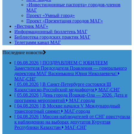
«Инвестиционные паспорта» городов-членов
МАГ
Проект «Умный город»
Проект «Презентация городов МАГ»
«Вестник МАГ»
Информационный бюллетень МАГ
Библиотека городских практик МАГ
Телеграмм канал МАГ
Последние новости
[ 06.08.2026 ]
ПОЗДРАВЛЯЕМ С ЮБИЛЕЕМ
Заместителя Председателя Правления — генерального
директора МАГ Васюнькина Юрия Николаевича!
МАГ-СНГ
[ 05.08.2026 ]
В Санкт-Петербурге состоялся III
Казахстанско-Российский медиафорум
МАГ-СНГ
[ 05.08.2026 ]
День города Йошкар-Ола — 2026. Дата и
программа мероприятий
МАГ-города
[ 04.08.2026 ]
В Москве начался V Международный
транспортный саммит
МАГ-города
[ 04.08.2026 ]
Миссия наблюдателей от СНГ приступила
к наблюдению на выборах депутатов Курултая
Республики Казахстан
МАГ-СНГ