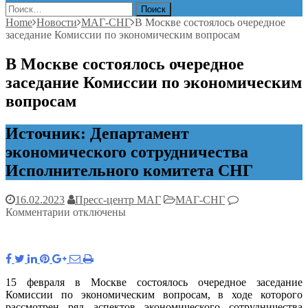
Найти:
Home
Новости
МАГ-СНГ
В Москве состоялось очередное
заседание Комиссии по экономическим вопросам
В Москве состоялось очередное
заседание Комиссии по экономическим
вопросам
Источник: Департамент
экономического сотрудничества
Исполнительного комитета СНГ
16.02.2023
Пресс-центр МАГ
МАГ-СНГ
к
Комментарии
отключены
записи
В
Москве
состоялось
очередное
15 февраля в Москве состоялось очередное заседание
заседание
Комиссии по экономическим вопросам, в ходе которого
Комиссии
рассмотрен ряд аспектов экономического сотрудничества