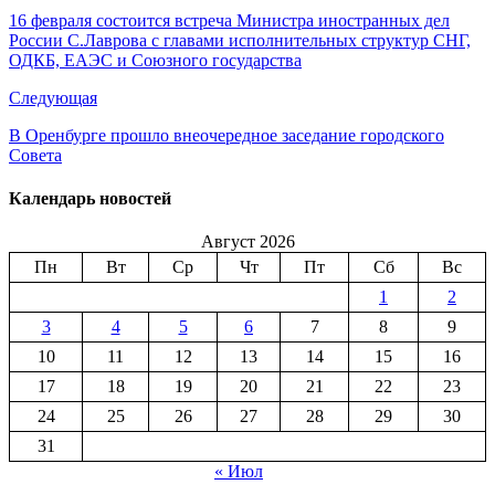
16 февраля состоится встреча Министра иностранных дел
России С.Лаврова с главами исполнительных структур СНГ,
ОДКБ, ЕАЭС и Союзного государства
Следующая
В Оренбурге прошло внеочередное заседание городского
Совета
Календарь новостей
Август 2026
Пн
Вт
Ср
Чт
Пт
Сб
Вс
1
2
3
4
5
6
7
8
9
10
11
12
13
14
15
16
17
18
19
20
21
22
23
24
25
26
27
28
29
30
31
« Июл