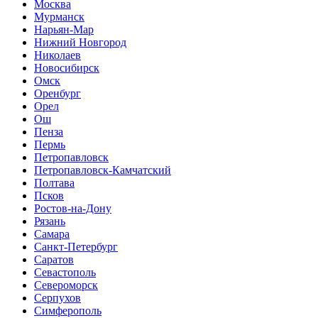
Москва
Мурманск
Нарьян-Мар
Нижний Новгород
Николаев
Новосибирск
Омск
Оренбург
Орел
Ош
Пенза
Пермь
Петропавловск
Петропавловск-Камчатский
Полтава
Псков
Ростов-на-Дону
Рязань
Самара
Санкт-Петербург
Саратов
Севастополь
Североморск
Серпухов
Симферополь