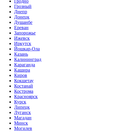
Гродно
Грозный
Днепр
Донецк
Душанбе
Ереван
Запорожье
Ижевск
Иркутск
Йошкар-Ола
Казань
Калининград
Караганда
Кашира
Киров
Кокшетау
Костанай
Кострома
Красноярск
Курск
Липецк
Луганск
Магадан
Минск
Могилев