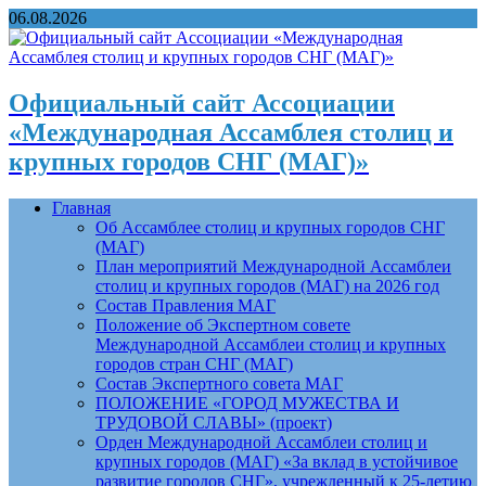
06.08.2026
Официальный сайт Ассоциации
«Международная Ассамблея столиц и
крупных городов СНГ (МАГ)»
Главная
Об Ассамблее столиц и крупных городов СНГ
(МАГ)
План мероприятий Международной Ассамблеи
столиц и крупных городов (МАГ) на 2026 год
Состав Правления МАГ
Положение об Экспертном совете
Международной Ассамблеи столиц и крупных
городов стран СНГ (МАГ)
Состав Экспертного совета МАГ
ПОЛОЖЕНИЕ «ГОРОД МУЖЕСТВА И
ТРУДОВОЙ СЛАВЫ» (проект)
Орден Международной Ассамблеи столиц и
крупных городов (МАГ) «За вклад в устойчивое
развитие городов СНГ», учрежденный к 25-летию