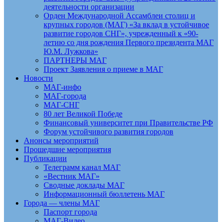
деятельности организации
Орден Международной Ассамблеи столиц и
крупных городов (МАГ) «За вклад в устойчивое
развитие городов СНГ», учрежденный к «90-
летию со дня рождения Первого президента МАГ
Ю.М. Лужкова»
ПАРТНЕРЫ МАГ
Проект Заявления о приеме в МАГ
Новости
МАГ-инфо
МАГ-города
МАГ-СНГ
80 лет Великой Победе
Финансовый университет при Правительстве РФ
Форум устойчивого развития городов
Анонсы мероприятий
Прошедшие мероприятия
Публикации
Телеграмм канал МАГ
«Вестник МАГ»
Сводные доклады МАГ
Информационный бюллетень МАГ
Города — члены МАГ
Паспорт города
МАГ-Видео