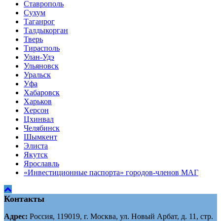
Ставрополь
Сухум
Таганрог
Tалдыкорган
Тверь
Тирасполь
Улан-Удэ
Ульяновск
Уральск
Уфа
Хабаровск
Харьков
Херсон
Цхинвал
Челябинск
Шымкент
Элиста
Якутск
Ярославль
«Инвестиционные паспорта» городов-членов МАГ
Контакты
Адрес:
Россия, 119019, г. Москва, ул. Новый Арбат, д. 11, стр.