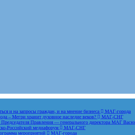
ься и на запросы граждан, и на мнение бизнеса
МАГ-города
года – Мегри хранит духовное наследие веков?
МАГ-СНГ
едседателя Правления — генерального директора МАГ Васю
анско-Российский медиафорум
МАГ-СНГ
рограмма мероприятий
МАГ-города