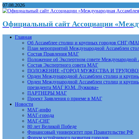
07.08.2026
Официальный сайт Ассоциации «Между
Главная
Об Ассамблее столиц и крупных городов СНГ (МА
План мероприятий Международной Ассамблеи столи
Состав Правления МАГ
Положение об Экспертном совете Международной 
Состав Экспертного совета МАГ
ПОЛОЖЕНИЕ «ГОРОД МУЖЕСТВА И ТРУДОВОЙ 
Орден Международной Ассамблеи столиц и крупных
Орден Международной Ассамблеи столиц и крупных
президента МАГ Ю.М. Лужкова»
ПАРТНЕРЫ МАГ
Проект Заявления о приеме в МАГ
Новости
МАГ-инфо
МАГ-города
МАГ-СНГ
80 лет Великой Победе
Финансовый университет при Правительстве РФ
Форум устойчивого развития городов