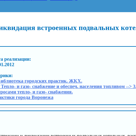
 ликвидация встроенных подвальных ко
а реализации:
01.2012
брики:
Библиотека городских практик. ЖКХ.
. Тепло- и газо- снабжение и обеспеч. населения топливом -->
росами тепло- и газо- снабжения.
ктики города Воронежа
струкции и ликвидации встроенных подвальных котельных, рас