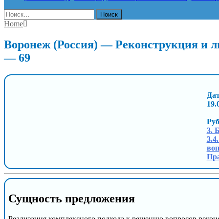
Найти:
Home
Воронеж (Россия) — Реконструкция и
— 69
Дат
19.
Ру
3. 
3.4
воп
Пра
Сущность предложения
Реализация комплексного подхода к решению вопросов рекон