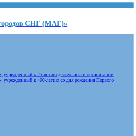
городов СНГ (МАГ)»
, учрежденный к 25-летию деятельности организации
, учрежденный к «90-летию со дня рождения Первого