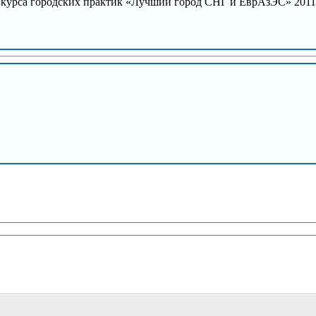
курса городских практик «Лучший город СНГ и ЕврАзЭС» 2011 