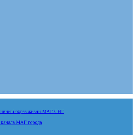
ктивный образ жизни
МАГ-СНГ
-канала
МАГ-города