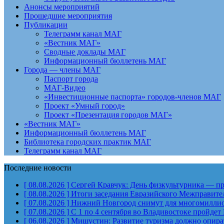
Анонсы мероприятий
Прошедшие мероприятия
Публикации
Телеграмм канал МАГ
«Вестник МАГ»
Сводные доклады МАГ
Информационный бюллетень МАГ
Города — члены МАГ
Паспорт города
МАГ-Видео
«Инвестиционные паспорта» городов-членов МАГ
Проект «Умный город»
Проект «Презентация городов МАГ»
«Вестник МАГ»
Информационный бюллетень МАГ
Библиотека городских практик МАГ
Телеграмм канал МАГ
Последние новости
[ 08.08.2026 ]
Сергей Кравчук: День физкультурника — пра
[ 08.08.2026 ]
Итоги заседания Евразийского Межправите
[ 07.08.2026 ]
Нижний Новгород снимут для многомиллион
[ 07.08.2026 ]
С 1 по 4 сентября во Владивостоке пройд
[ 06.08.2026 ]
Мишустин: Развитие туризма должно опират