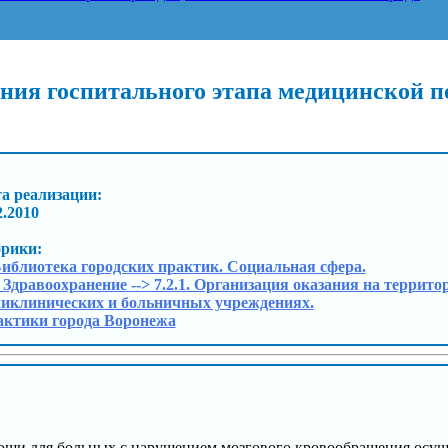
ания госпитального этапа медицинской 
а реализации:
2.2010
брики:
Библиотека городских практик. Социальная сфера.
. Здравоохранение --> 7.2.1. Организация оказания на терри
иклинических и больничных учреждениях.
ктики города Воронежа
мощи для больных с нарушением мозгового кровообращения осу