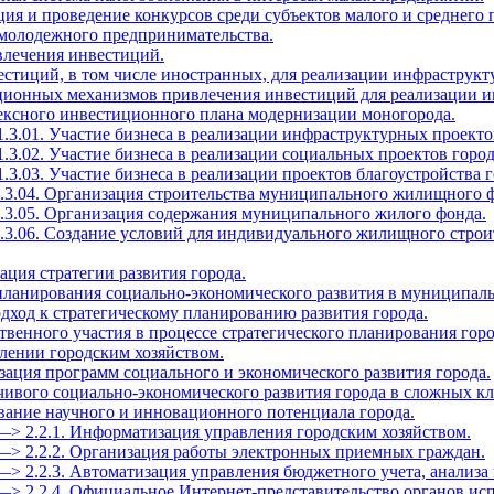
ция и проведение конкурсов среди субъектов малого и среднего
 молодежного предпринимательства.
влечения инвестиций.
естиций, в том числе иностранных, для реализации инфраструкт
ационных механизмов привлечения инвестиций для реализации и
лексного инвестиционного плана модернизации моногорода.
1.3.01. Участие бизнеса в реализации инфраструктурных проекто
1.3.02. Участие бизнеса в реализации социальных проектов город
.3.03. Участие бизнеса в реализации проектов благоустройства г
1.3.04. Организация строительства муниципального жилищного 
1.3.05. Организация содержания муниципального жилого фонда.
1.3.06. Создание условий для индивидуального жилищного строи
зация стратегии развития города.
 планирования социально-экономического развития в муниципал
дход к стратегическому планированию развития города.
твенного участия в процессе стратегического планирования горо
влении городским хозяйством.
зация программ социального и экономического развития города.
йчивого социально-экономического развития города в сложных к
ование научного и инновационного потенциала города.
—> 2.2.1. Информатизация управления городским хозяйством.
—> 2.2.2. Организация работы электронных приемных граждан.
—> 2.2.3. Автоматизация управления бюджетного учета, анализа 
—> 2.2.4. Официальное Интернет-представительство органов ис