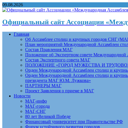
09.08.2026
Официальный сайт Ассоциации «Между
Главная
Об Ассамблее столиц и крупных городов СНГ (МА
План мероприятий Международной Ассамблеи столи
Состав Правления МАГ
Положение об Экспертном совете Международной 
Состав Экспертного совета МАГ
ПОЛОЖЕНИЕ «ГОРОД МУЖЕСТВА И ТРУДОВОЙ 
Орден Международной Ассамблеи столиц и крупных
Орден Международной Ассамблеи столиц и крупных
президента МАГ Ю.М. Лужкова»
ПАРТНЕРЫ МАГ
Проект Заявления о приеме в МАГ
Новости
МАГ-инфо
МАГ-города
МАГ-СНГ
80 лет Великой Победе
Финансовый университет при Правительстве РФ
Форум устойчивого развития городов