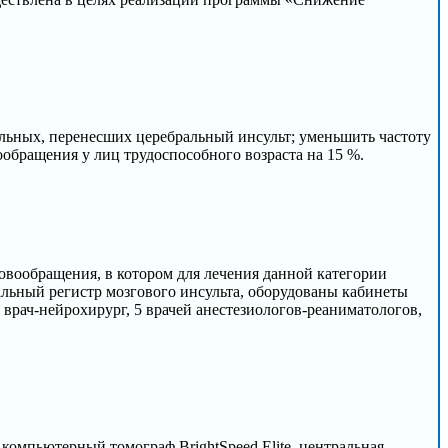
льных, перенесших церебральный инсульт; уменьшить частоту
бращения у лиц трудоспособного возраста на 15 %.
вообращения, в котором для лечения данной категории
альный регистр мозгового инсульта, оборудованы кабинеты
 1 врач-нейрохирург, 5 врачей анестезиологов-реаниматологов,
 компьютерный томограф BrightSpeed Elite, центральная