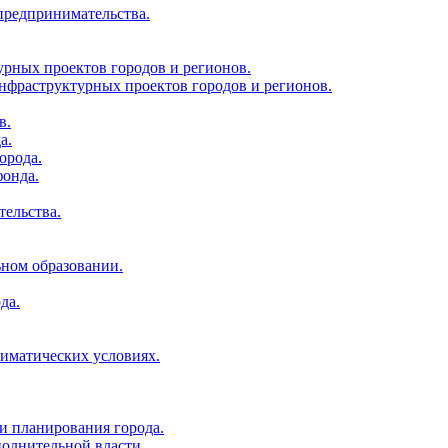
 предпринимательства.
урных проектов городов и регионов.
нфраструктурных проектов городов и регионов.
в.
а.
орода.
фонда.
тельства.
ьном образовании.
да.
лиматических условиях.
и планирования города.
полнительной власти.