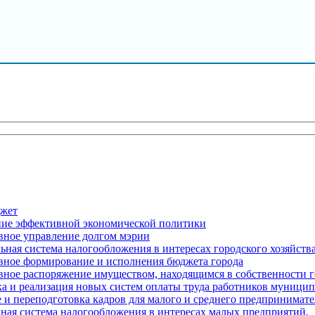
джет
ение эффективной экономической политики
вное управление долгом мэрии
ьная система налогообложения в интересах городского хозяйств
ивное формирование и исполнения бюджета города
вное распоряжение имуществом, находящимся в собственности г
тка и реализация новых систем оплаты труда работников муни
 и переподготовка кадров для малого и среднего предпринимате
ная система налогообложения в интересах малых предприятий.