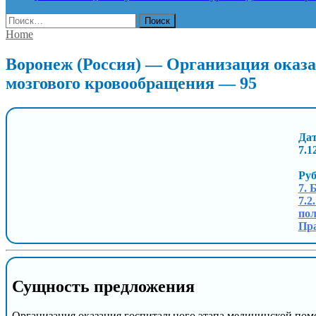
Найти:
Home
Воронеж (Россия) — Организация оказ
мозгового кровообращения — 95
Дат
7.1
Ру
7. 
7.2
пол
Пра
Сущность предложения
Организация оказания госпитального этапа медицинской по