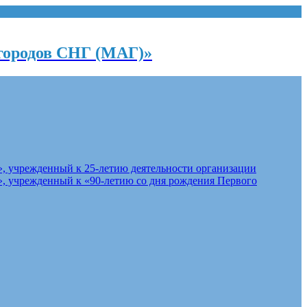
городов СНГ (МАГ)»
, учрежденный к 25-летию деятельности организации
, учрежденный к «90-летию со дня рождения Первого