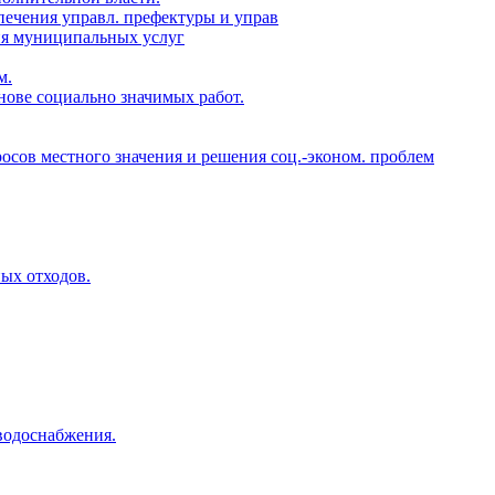
печения управл. префектуры и управ
ия муниципальных услуг
м.
нове социально значимых работ.
росов местного значения и решения соц.-эконом. проблем
ых отходов.
водоснабжения.