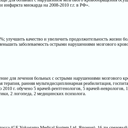
 инфаркта миокарда на 2008-2010 г.г. в РФ».
%; улучшить качество и увеличить продолжительность жизни бо
еньшить заболеваемость острыми нарушениями мозгового кровоо
ие для лечения больных с острыми нарушениями мозгового кро
я терапия, ранняя мультидисциплинарная реабилитация, госпит
по 2010 г. обучено 5 врачей-рентгенологов, 5 врачей-неврологов,
тики, 2 логопеда, 2 медицинских психолога.
ласса (GE Yokogama Medical System Ltd, Япония), 16-ти срезовый