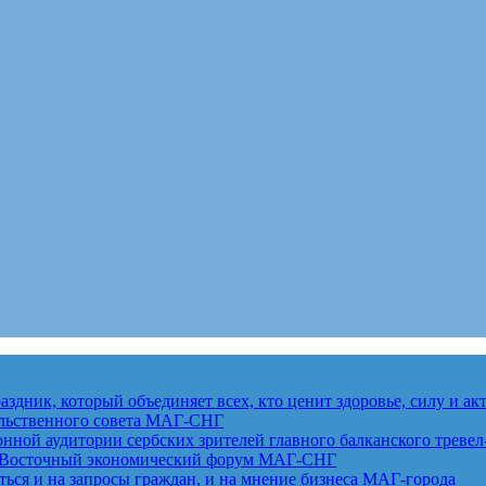
здник, который объединяет всех, кто ценит здоровье, силу и а
льственного совета
МАГ-СНГ
ной аудитории сербских зрителей главного балканского тревел
ет Восточный экономический форум
МАГ-СНГ
ься и на запросы граждан, и на мнение бизнеса
МАГ-города