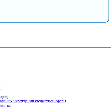
а
орода
ципальных учреждений бюджетной сферы
льства.