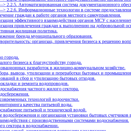
—> 2.2.5. Автоматизированная система документационного обес
 —> 2.2.6. Информационные технологии в системе предоставлен
ечение граждан к работе органов местного самоуправления.
низация эффективного взаимодействия органов МСУ с население
низация привлечения граждан к выполнению на добровольной ос
ктивная жилищная политика.
вижение бренда муниципального образования.
творительность: организац. привлечения бизнеса к решению воп
во города.
алого бизнеса к благоустройству города.
нновационных разработок в жилищно-коммунальном хозяйстве.
 сбора, вывоза, утилизации и переработки бытовых и промышленн
новаций в сбор и утилизацию бытовых отходов.
рокладки и ремонта водопроводов.
одоснабжения частного жилого сектора.
одосбережения.
 современных технологий водоочистки.
ониторинга качества питьевой воды.
оснабжение питьевой и технической водой.
е водосбережения и организация установки бытовых счетчиков 
заимодействия с производственными системами водоснабжения.
ого сектора в водоснабжении.
одских служб, занимающихся вопросами канализации.