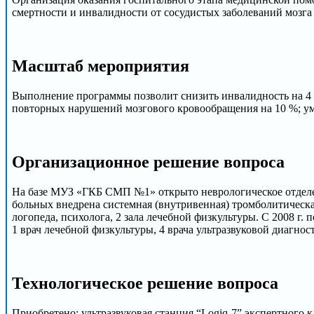
смертности и инвалидности от сосудистых заболеваний мозга и
Масштаб мероприятия
Выполнение программы позволит снизить инвалидность на 4 
повторных нарушений мозгового кровообращения на 10 %; ум
Организационное решение вопроса
На базе МУЗ «ГКБ СМП №1» открыто неврологическое отделен
больных внедрена системная (внутривенная) тромболитическа
логопеда, психолога, 2 зала лечебной физкультуры. С 2008 г. 
1 врач лечебной физкультуры, 4 врача ультразвуковой диагнос
Технологическое решение вопроса
Приобретено: ультразвуковая станция “Logiq-7” экспертного к