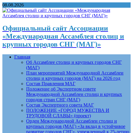
08.08.2026
Официальный сайт Ассоциации
«Международная Ассамблея столиц и
крупных городов СНГ (МАГ)»
Главная
Об Ассамблее столиц и крупных городов СНГ
(МАГ)
План мероприятий Международной Ассамблеи
столиц и крупных городов (МАГ) на 2026 год
Состав Правления МАГ
Положение об Экспертном совете
Международной Ассамблеи столиц и крупных
городов стран СНГ (МАГ)
Состав Экспертного совета МАГ
ПОЛОЖЕНИЕ «ГОРОД МУЖЕСТВА И
ТРУДОВОЙ СЛАВЫ» (проект)
Орден Международной Ассамблеи столиц и
крупных городов (МАГ) «За вклад в устойчивое
развитие городов СНГ», учрежденный к 25-летию