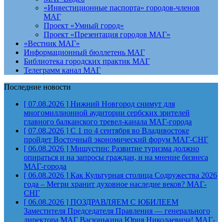
«Инвестиционные паспорта» городов-членов
МАГ
Проект «Умный город»
Проект «Презентация городов МАГ»
«Вестник МАГ»
Информационный бюллетень МАГ
Библиотека городских практик МАГ
Телеграмм канал МАГ
Последние новости
[ 07.08.2026 ]
Нижний Новгород снимут для
многомиллионной аудитории сербских зрителей
главного балканского тревел-канала
МАГ-города
[ 07.08.2026 ]
С 1 по 4 сентября во Владивостоке
пройдет Восточный экономический форум
МАГ-СНГ
[ 06.08.2026 ]
Мишустин: Развитие туризма должно
опираться и на запросы граждан, и на мнение бизнеса
МАГ-города
[ 06.08.2026 ]
Как Культурная столица Содружества 2026
года – Мегри хранит духовное наследие веков?
МАГ-
СНГ
[ 06.08.2026 ]
ПОЗДРАВЛЯЕМ С ЮБИЛЕЕМ
Заместителя Председателя Правления — генерального
директора МАГ Васюнькина Юрия Николаевича!
МАГ-