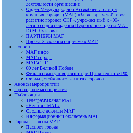
деятельности организации
Орден Международной Ассамблеи столиц и
крупных городов (МАГ) «За вклад в устойчивое
развитие городов СНГ», учрежденный к «90-
летию со дня рождения Первого президента МАГ
Ю.М. Лужкова»
ПАРТНЕРЫ МАГ
Проект Заявления о приеме в МАГ
Новости
МАГ-инфо
МАГ-города
МАГ-СНГ
80 лет Великой Победе
Финансовый университет при Правительстве РФ
Форум устойчивого развития городов
Анонсы мероприятий
Прошедшие мероприятия
Публикации
Телеграмм канал МАГ
«Вестник МАГ»
Сводные доклады МАГ
Информационный бюллетень МАГ
Города — члены МАГ
Паспорт города
МАГ-Видео