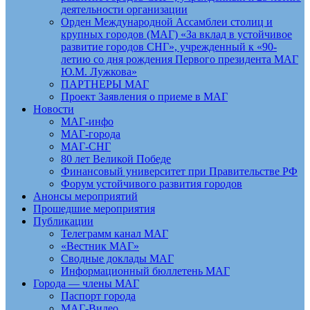
деятельности организации
Орден Международной Ассамблеи столиц и
крупных городов (МАГ) «За вклад в устойчивое
развитие городов СНГ», учрежденный к «90-
летию со дня рождения Первого президента МАГ
Ю.М. Лужкова»
ПАРТНЕРЫ МАГ
Проект Заявления о приеме в МАГ
Новости
МАГ-инфо
МАГ-города
МАГ-СНГ
80 лет Великой Победе
Финансовый университет при Правительстве РФ
Форум устойчивого развития городов
Анонсы мероприятий
Прошедшие мероприятия
Публикации
Телеграмм канал МАГ
«Вестник МАГ»
Сводные доклады МАГ
Информационный бюллетень МАГ
Города — члены МАГ
Паспорт города
МАГ-Видео