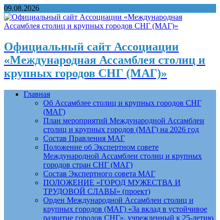
09.08.2026
Официальный сайт Ассоциации
«Международная Ассамблея столиц и
крупных городов СНГ (МАГ)»
Главная
Об Ассамблее столиц и крупных городов СНГ
(МАГ)
План мероприятий Международной Ассамблеи
столиц и крупных городов (МАГ) на 2026 год
Состав Правления МАГ
Положение об Экспертном совете
Международной Ассамблеи столиц и крупных
городов стран СНГ (МАГ)
Состав Экспертного совета МАГ
ПОЛОЖЕНИЕ «ГОРОД МУЖЕСТВА И
ТРУДОВОЙ СЛАВЫ» (проект)
Орден Международной Ассамблеи столиц и
крупных городов (МАГ) «За вклад в устойчивое
развитие городов СНГ», учрежденный к 25-летию