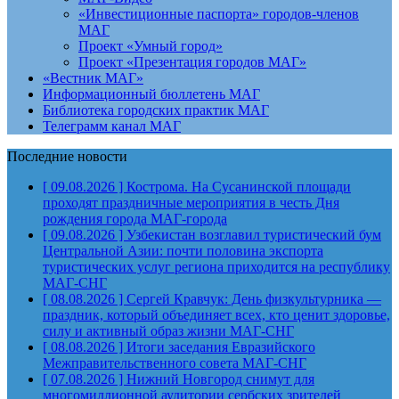
«Инвестиционные паспорта» городов-членов
МАГ
Проект «Умный город»
Проект «Презентация городов МАГ»
«Вестник МАГ»
Информационный бюллетень МАГ
Библиотека городских практик МАГ
Телеграмм канал МАГ
Последние новости
[ 09.08.2026 ]
Кострома. На Сусанинской площади
проходят праздничные мероприятия в честь Дня
рождения города
МАГ-города
[ 09.08.2026 ]
Узбекистан возглавил туристический бум
Центральной Азии: почти половина экспорта
туристических услуг региона приходится на республику
МАГ-СНГ
[ 08.08.2026 ]
Сергей Кравчук: День физкультурника —
праздник, который объединяет всех, кто ценит здоровье,
силу и активный образ жизни
МАГ-СНГ
[ 08.08.2026 ]
Итоги заседания Евразийского
Межправительственного совета
МАГ-СНГ
[ 07.08.2026 ]
Нижний Новгород снимут для
многомиллионной аудитории сербских зрителей