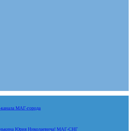
-канала
МАГ-города
нькина Юрия Николаевича!
МАГ-СНГ