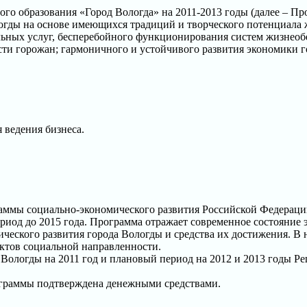
о образования «Город Вологда» на 2011-2013 годы (далее – Пр
логды на основе имеющихся традиций и творческого потенциала 
ых услуг, бесперебойного функционирования систем жизнеобес
ти горожан; гармоничного и устойчивого развития экономики г
 ведения бизнеса.
аммы социально-экономического развития Российской Федераци
ериод до 2015 года. Программа отражает современное состояние
мического развития города Вологды и средства их достижения. 
ектов социальной направленности.
ологды на 2011 год и плановый период на 2012 и 2013 годы Реш
ограммы подтверждена денежными средствами.