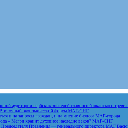
ной аудитории сербских зрителей главного балканского тревел
ет Восточный экономический форум
МАГ-СНГ
ься и на запросы граждан, и на мнение бизнеса
МАГ-города
года – Мегри хранит духовное наследие веков?
МАГ-СНГ
едседателя Правления — генерального директора МАГ Васю