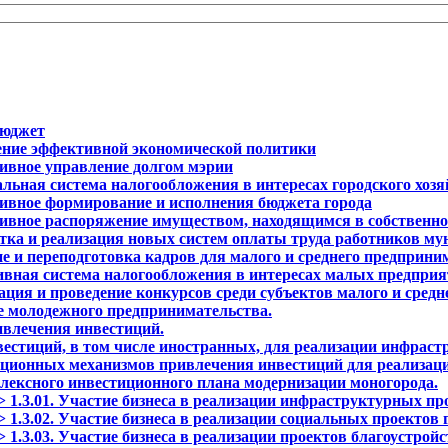
бюджет
дение эффективной экономической политики
тивное управление долгом мэрии
альная система налогообложения в интересах городского хозя
тивное формирование и исполнения бюджета города
тивное распоряжение имуществом, находящимся в собственно
аботка и реализация новых систем оплаты труда работников
ие и переподготовка кадров для малого и среднего предприни
ивная система налогообложения в интересах малых предприя
ация и проведение конкурсов среди субъектов малого и сред
ие молодежного предпринимательства.
ривлечения инвестиций.
нвестиций, в том числе иностранных, для реализации инфраст
вационных механизмов привлечения инвестиций для реализац
мплексного инвестиционного плана модернизации моногорода.
> 1.3.01. Участие бизнеса в реализации инфраструктурных пр
 1.3.02. Участие бизнеса в реализации социальных проектов 
 1.3.03. Участие бизнеса в реализации проектов благоустройс