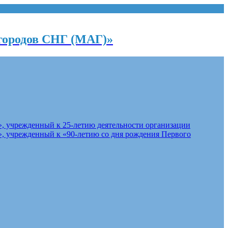
городов СНГ (МАГ)»
, учрежденный к 25-летию деятельности организации
, учрежденный к «90-летию со дня рождения Первого