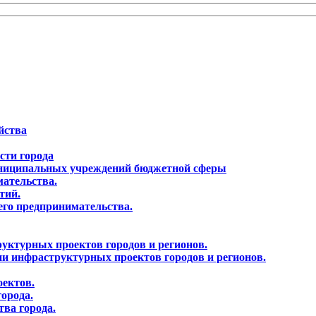
йства
сти города
 муниципальных учреждений бюджетной сферы
мательства.
тий.
него предпринимательства.
руктурных проектов городов и регионов.
ии инфраструктурных проектов городов и регионов.
оектов.
города.
тва города.