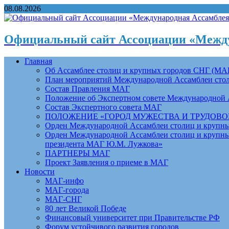
08.08.2026
Официальный сайт Ассоциации «Между
Главная
Об Ассамблее столиц и крупных городов СНГ (МА
План мероприятий Международной Ассамблеи столи
Состав Правления МАГ
Положение об Экспертном совете Международной 
Состав Экспертного совета МАГ
ПОЛОЖЕНИЕ «ГОРОД МУЖЕСТВА И ТРУДОВОЙ 
Орден Международной Ассамблеи столиц и крупных
Орден Международной Ассамблеи столиц и крупных
президента МАГ Ю.М. Лужкова»
ПАРТНЕРЫ МАГ
Проект Заявления о приеме в МАГ
Новости
МАГ-инфо
МАГ-города
МАГ-СНГ
80 лет Великой Победе
Финансовый университет при Правительстве РФ
Форум устойчивого развития городов