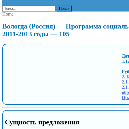
Найти:
Home
Вологда (Россия) — Программа социаль
2011-2013 годы — 105
Дат
1.1
Ру
2. 
2.1
2.1
обр
Пра
Сущность предложения