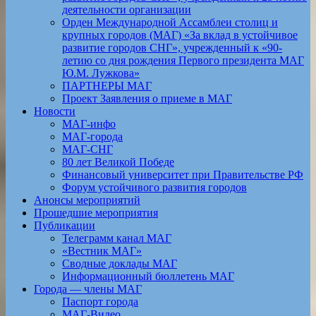
деятельности организации
Орден Международной Ассамблеи столиц и
крупных городов (МАГ) «За вклад в устойчивое
развитие городов СНГ», учрежденный к «90-
летию со дня рождения Первого президента МАГ
Ю.М. Лужкова»
ПАРТНЕРЫ МАГ
Проект Заявления о приеме в МАГ
Новости
МАГ-инфо
МАГ-города
МАГ-СНГ
80 лет Великой Победе
Финансовый университет при Правительстве РФ
Форум устойчивого развития городов
Анонсы мероприятий
Прошедшие мероприятия
Публикации
Телеграмм канал МАГ
«Вестник МАГ»
Сводные доклады МАГ
Информационный бюллетень МАГ
Города — члены МАГ
Паспорт города
МАГ-Видео