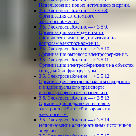
Использование новых источников энергии.
3.5. Электроснабжение —> 3.5.8.
Организация автономного
электроснабжения.
3.5. Электроснабжение —> 3.5.9.
Организация взаимодействия с
промышленными предприятиями по
вопросам электроснабжения.
3.5. Электроснабжение —> 3.5.10.
Организация бытового электросбержения.
3.5. Электроснабжение —> 3.5.11.
Организация электросбережения на объектах
городской инфраструктуры.
3.5. Электроснабжение —> 3.5.12.
Организация электроснабжения городского
и индивидуального транспорта,
использующего электроэнергию.
3.5. Электроснабжение —> 3.5.13.
Организация подключения новых
электропотребителей к городским
электросетям.
3.5. Электроснабжение —> 3.5.14.
Использование альтернативных источников
энергии.