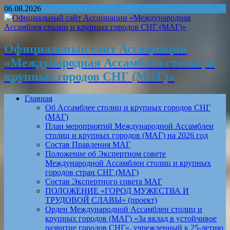
06.08.2026
Официальный сайт Ассоциации
«Международная Ассамблея столиц и
крупных городов СНГ (МАГ)»
Главная
Об Ассамблее столиц и крупных городов СНГ
(МАГ)
План мероприятий Международной Ассамблеи
столиц и крупных городов (МАГ) на 2026 год
Состав Правления МАГ
Положение об Экспертном совете
Международной Ассамблеи столиц и крупных
городов стран СНГ (МАГ)
Состав Экспертного совета МАГ
ПОЛОЖЕНИЕ «ГОРОД МУЖЕСТВА И
ТРУДОВОЙ СЛАВЫ» (проект)
Орден Международной Ассамблеи столиц и
крупных городов (МАГ) «За вклад в устойчивое
развитие городов СНГ», учрежденный к 25-летию