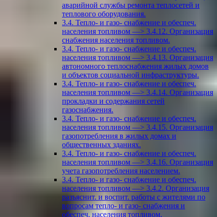
аварийной службы ремонта теплосетей и
теплового оборудования.
3.4. Тепло- и газо- снабжение и обеспеч.
населения топливом —> 3.4.12. Организация
снабжения населения топливом.
3.4. Тепло- и газо- снабжение и обеспеч.
населения топливом —> 3.4.13. Организация
автономного теплоснабжения жилых домов
и объектов социальной инфраструктуры.
3.4. Тепло- и газо- снабжение и обеспеч.
населения топливом —> 3.4.14. Организация
прокладки и содержания сетей
газоснабжения.
3.4. Тепло- и газо- снабжение и обеспеч.
населения топливом —> 3.4.15. Организация
газопотребления в жилых домах и
общественных зданиях.
3.4. Тепло- и газо- снабжение и обеспеч.
населения топливом —> 3.4.16. Организация
учета газопотребления населением.
3.4. Тепло- и газо- снабжение и обеспеч.
населения топливом —> 3.4.2. Организация
разъяснит. и воспит. работы с жителями по
вопросам тепло- и газо- снабжения и
обеспеч. населения топливом.