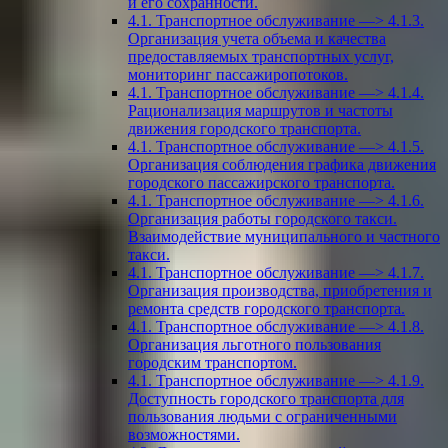
и его сохранности.
4.1. Транспортное обслуживание —> 4.1.3.
Организация учета объема и качества
предоставляемых транспортных услуг,
мониторинг пассажиропотоков.
4.1. Транспортное обслуживание —> 4.1.4.
Рационализация маршрутов и частоты
движения городского транспорта.
4.1. Транспортное обслуживание —> 4.1.5.
Организация соблюдения графика движения
городского пассажирского транспорта.
4.1. Транспортное обслуживание —> 4.1.6.
Организация работы городского такси.
Взаимодействие муниципального и частного
такси.
4.1. Транспортное обслуживание —> 4.1.7.
Организация производства, приобретения и
ремонта средств городского транспорта.
4.1. Транспортное обслуживание —> 4.1.8.
Организация льготного пользования
городским транспортом.
4.1. Транспортное обслуживание —> 4.1.9.
Доступность городского транспорта для
пользования людьми с ограниченными
возможностями.