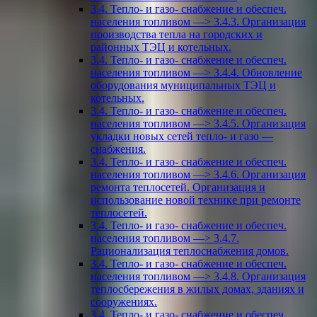
3.4. Тепло- и газо- снабжение и обеспеч.
населения топливом —> 3.4.3. Организация
производства тепла на городских и
районных ТЭЦ и котельных.
3.4. Тепло- и газо- снабжение и обеспеч.
населения топливом —> 3.4.4. Обновление
оборудования муниципальных ТЭЦ и
котельных.
3.4. Тепло- и газо- снабжение и обеспеч.
населения топливом —> 3.4.5. Организация
укладки новых сетей тепло- и газо —
снабжения.
3.4. Тепло- и газо- снабжение и обеспеч.
населения топливом —> 3.4.6. Организация
ремонта теплосетей. Организация и
использование новой технике при ремонте
теплосетей.
3.4. Тепло- и газо- снабжение и обеспеч.
населения топливом —> 3.4.7.
Рационализация теплоснабжения домов.
3.4. Тепло- и газо- снабжение и обеспеч.
населения топливом —> 3.4.8. Организация
теплосбережения в жилых домах, зданиях и
сооружениях.
3.4. Тепло- и газо- снабжение и обеспеч.