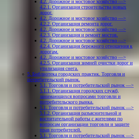
4.2. Дорожное и мостовое хозяйство —>
4.2.1. Организация строительства новых
дорог.
4.2. Дорожное и мостовое хозяйство —>
4.2.2. Организация ремонта дорог.
4.2. Дорожное и мостовое хозяйство —>
4.2.3. Организация и ремонт мостов.
4.2. Дорожное и мостовое хозяйство —>
4.2.4. Организация бережного отношения к
дорогам.
4.2. Дорожное и мостовое хозяйство —>
4.2.5. Организация зимней очистки дорог и
утилизация снега.
5. Библиотека городских практик. Торговля и
потребительский рынок.
5.1. Торговля и потребительский рынок —>
5.1.1. Организация городских служб,
занимающихся вопросами торговли и
потребительского рынка.
5.1. Торговля и потребительский рынок —>
5.1.2. Организация разъяснительной и
воспитательной работы с жителями по
вопросам организации торговли и защите
прав потребителей.
5.1. Торговля и потребительский рынок —>