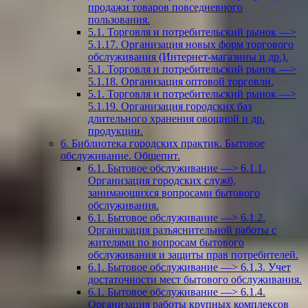
продажи товаров повседневного
пользования.
5.1. Торговля и потребительский рынок —>
5.1.17. Организация новых форм торгового
обслуживания (Интернет-магазины и др.).
5.1. Торговля и потребительский рынок —>
5.1.18. Организация оптовой торговли.
5.1. Торговля и потребительский рынок —>
5.1.19. Организация городских баз
длительного хранения овощной и др.
продукции.
6. Библиотека городских практик. Бытовое
обслуживание. Общепит.
6.1. Бытовое обслуживание —> 6.1.1.
Организация городских служб,
занимающихся вопросами бытового
обслуживания.
6.1. Бытовое обслуживание —> 6.1.2.
Организация разъяснительной работы с
жителями по вопросам бытового
обслуживания и защиты прав потребителей.
6.1. Бытовое обслуживание —> 6.1.3. Учет
достаточности мест бытового обслуживания.
6.1. Бытовое обслуживание —> 6.1.4.
Организация работы крупных комплексов