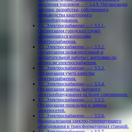
населения топливом —> 3.4.9. Организация
закупки, разработки, собственного
производства квартирного
теплооборудования.
3.5. Электроснабжение —> 3.5.1.
Организация городских служб,
занимающихся вопросами
электроснабжения.
3.5. Электроснабжение —> 3.5.2.
Организация разъяснительной и
воспитательной работы с жителями по
вопросам электроснабжения.
3.5. Электроснабжение —> 3.5.3.
Организация учета качества
электроснабжения.
3.5. Электроснабжение —> 3.5.4.
Организация замены бытового
электрооборудования на более совершенное.
3.5. Электроснабжение —> 3.5.5.
Организация прокладки и замены
электросетей.
3.5. Электроснабжение —> 3.5.6.
Рационализация электро-генерирующего
оборудования и трансформаторных станций.
3.5. Электроснабжение —> 3.5.7.