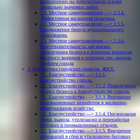
выполнению на добровольной основе
социально значимых работ.
2.3. Местное самоуправление —> 2.3.4.
Эффективная жилищная политика.
2.3. Местное самоуправление —> 2.3.5.
Продвижение бренда муниципального
образования.
2.3. Местное самоуправление —> 2.3.6.
Благотворительность: организац.
привлечения бизнеса к решению вопросов
местного значения и решения соц.-эконом.
проблем города
3. Библиотека городских практик. ЖКХ.
3.1. Благоустройство —> 3.1.1.
Благоустройство города.
3.1. Благоустройство —> 3.1.2. Привлечение
малого бизнеса к благоустройству города.
3.1. Благоустройство —> 3.1.3. Внедрение
инновационных разработок в жилищно-
коммунальном хозяйстве.
3.1. Благоустройство —> 3.1.4. Организация
сбора, вывоза, утилизации и переработки
бытовых и промышленных отходов.
3.1. Благоустройство —> 3.1.5. Внедрение
инноваций в сбор и утилизацию бытовых