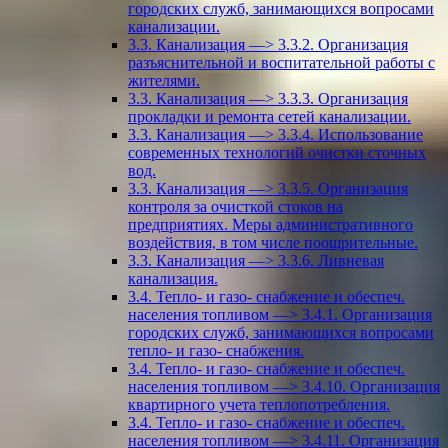
городских служб, занимающихся вопросами
канализации.
3.3. Канализация —> 3.3.2. Организация
разъяснительной и воспитательной работы с
жителями.
3.3. Канализация —> 3.3.3. Организация
прокладки и ремонта сетей канализации.
3.3. Канализация —> 3.3.4. Использование
современных технологий очистки сточных
вод.
3.3. Канализация —> 3.3.5. Организация
контроля за очисткой стоков на
предприятиях. Меры административного
воздействия, в том числе поощрительные.
3.3. Канализация —> 3.3.6. Ливневая
канализация.
3.4. Тепло- и газо- снабжение и обеспеч.
населения топливом —> 3.4.1. Организация
городских служб, занимающихся вопросами
тепло- и газо- снабжения.
3.4. Тепло- и газо- снабжение и обеспеч.
населения топливом —> 3.4.10. Организация
квартирного учета теплопотребления.
3.4. Тепло- и газо- снабжение и обеспеч.
населения топливом —> 3.4.11. Организация