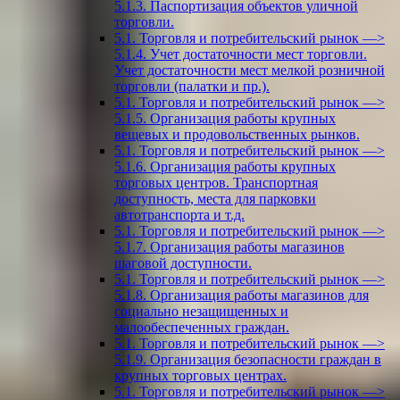
5.1.3. Паспортизация объектов уличной
торговли.
5.1. Торговля и потребительский рынок —>
5.1.4. Учет достаточности мест торговли.
Учет достаточности мест мелкой розничной
торговли (палатки и пр.).
5.1. Торговля и потребительский рынок —>
5.1.5. Организация работы крупных
вещевых и продовольственных рынков.
5.1. Торговля и потребительский рынок —>
5.1.6. Организация работы крупных
торговых центров. Транспортная
доступность, места для парковки
автотранспорта и т.д.
5.1. Торговля и потребительский рынок —>
5.1.7. Организация работы магазинов
шаговой доступности.
5.1. Торговля и потребительский рынок —>
5.1.8. Организация работы магазинов для
социально незащищенных и
малообеспеченных граждан.
5.1. Торговля и потребительский рынок —>
5.1.9. Организация безопасности граждан в
крупных торговых центрах.
5.1. Торговля и потребительский рынок —>