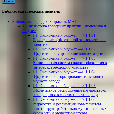
Библиотека городских практик
Библиотека городских практик МАГ
1. Библиотека городских практик. Экономика и
бюджет
1.1. Экономика и бюджет —> 1.1.01.
Проведение эффективной экономической
политики
1.1. Экономика и бюджет —> 1.1.02.
Эффективное управление долгом мэрии
1.1. Экономика и бюджет —> 1.1.03.
Рациональная система налогообложения в
интересах городского хозяйства
1.1. Экономика и бюджет —> 1.1.04.
Эффективное формирование и исполнения
бюджета города
1.1. Экономика и бюджет —> 1.1.05.
Эффективное распоряжение имуществом,
находящимся в собственности города
1.1. Экономика и бюджет —> 1.1.06.
Разработка и реализация новых систем
оплаты труда работников муниципальных
учреждений бюджетной сферы