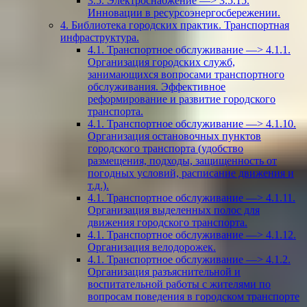
3.5. Электроснабжение —> 3.5.15.
Инновации в ресурсоэнергосбережении.
4. Библиотека городских практик. Транспортная
инфраструктура.
4.1. Транспортное обслуживание —> 4.1.1.
Организация городских служб,
занимающихся вопросами транспортного
обслуживания. Эффективное
реформирование и развитие городского
транспорта.
4.1. Транспортное обслуживание —> 4.1.10.
Организация остановочных пунктов
городского транспорта (удобство
размещения, подходы, защищенность от
погодных условий, расписание движения и
т.д.).
4.1. Транспортное обслуживание —> 4.1.11.
Организация выделенных полос для
движения городского транспорта.
4.1. Транспортное обслуживание —> 4.1.12.
Организация велодорожек.
4.1. Транспортное обслуживание —> 4.1.2.
Организация разъяснительной и
воспитательной работы с жителями по
вопросам поведения в городском транспорте