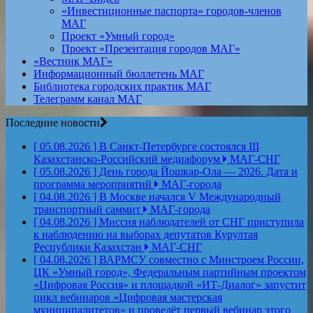
«Инвестиционные паспорта» городов-членов
МАГ
Проект «Умный город»
Проект «Презентация городов МАГ»
«Вестник МАГ»
Информационный бюллетень МАГ
Библиотека городских практик МАГ
Телеграмм канал МАГ
Последние новости
[ 05.08.2026 ]
В Санкт-Петербурге состоялся III
Казахстанско-Российский медиафорум
МАГ-СНГ
[ 05.08.2026 ]
День города Йошкар-Ола — 2026. Дата и
программа мероприятий
МАГ-города
[ 04.08.2026 ]
В Москве начался V Международный
транспортный саммит
МАГ-города
[ 04.08.2026 ]
Миссия наблюдателей от СНГ приступила
к наблюдению на выборах депутатов Курултая
Республики Казахстан
МАГ-СНГ
[ 04.08.2026 ]
ВАРМСУ совместно с Минстроем России,
ЦК «Умный город», Федеральным партийным проектом
«Цифровая Россия» и площадкой «ИТ-Диалог» запустит
цикл вебинаров «Цифровая мастерская
муниципалитетов» и проведёт первый вебинар этого