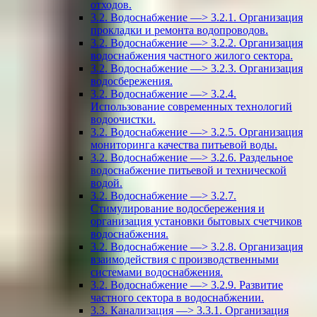
отходов.
3.2. Водоснабжение —> 3.2.1. Организация
прокладки и ремонта водопроводов.
3.2. Водоснабжение —> 3.2.2. Организация
водоснабжения частного жилого сектора.
3.2. Водоснабжение —> 3.2.3. Организация
водосбережения.
3.2. Водоснабжение —> 3.2.4.
Использование современных технологий
водоочистки.
3.2. Водоснабжение —> 3.2.5. Организация
мониторинга качества питьевой воды.
3.2. Водоснабжение —> 3.2.6. Раздельное
водоснабжение питьевой и технической
водой.
3.2. Водоснабжение —> 3.2.7.
Стимулирование водосбережения и
организация установки бытовых счетчиков
водоснабжения.
3.2. Водоснабжение —> 3.2.8. Организация
взаимодействия с производственными
системами водоснабжения.
3.2. Водоснабжение —> 3.2.9. Развитие
частного сектора в водоснабжении.
3.3. Канализация —> 3.3.1. Организация