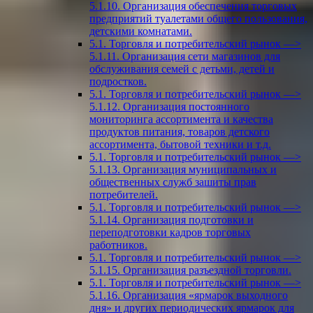
5.1.10. Организация обеспечения торговых
предприятий туалетами общего пользования,
детскими комнатами.
5.1. Торговля и потребительский рынок —>
5.1.11. Организация сети магазинов для
обслуживания семей с детьми, детей и
подростков.
5.1. Торговля и потребительский рынок —>
5.1.12. Организация постоянного
мониторинга ассортимента и качества
продуктов питания, товаров детского
ассортимента, бытовой техники и т.д.
5.1. Торговля и потребительский рынок —>
5.1.13. Организация муниципальных и
общественных служб зашиты прав
потребителей.
5.1. Торговля и потребительский рынок —>
5.1.14. Организация подготовки и
переподготовки кадров торговых
работников.
5.1. Торговля и потребительский рынок —>
5.1.15. Организация разъездной торговли.
5.1. Торговля и потребительский рынок —>
5.1.16. Организация «ярмарок выходного
дня» и других периодических ярмарок для