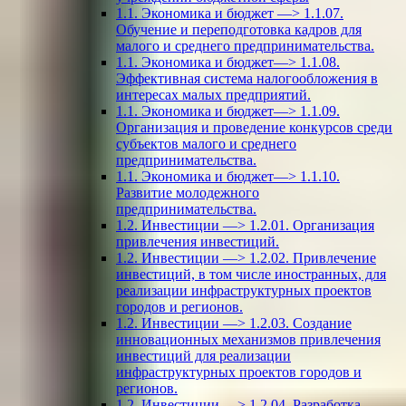
1.1. Экономика и бюджет —> 1.1.07.
Обучение и переподготовка кадров для
малого и среднего предпринимательства.
1.1. Экономика и бюджет—> 1.1.08.
Эффективная система налогообложения в
интересах малых предприятий.
1.1. Экономика и бюджет—> 1.1.09.
Организация и проведение конкурсов среди
субъектов малого и среднего
предпринимательства.
1.1. Экономика и бюджет—> 1.1.10.
Развитие молодежного
предпринимательства.
1.2. Инвестиции —> 1.2.01. Организация
привлечения инвестиций.
1.2. Инвестиции —> 1.2.02. Привлечение
инвестиций, в том числе иностранных, для
реализации инфраструктурных проектов
городов и регионов.
1.2. Инвестиции —> 1.2.03. Создание
инновационных механизмов привлечения
инвестиций для реализации
инфраструктурных проектов городов и
регионов.
1.2. Инвестиции —> 1.2.04. Разработка