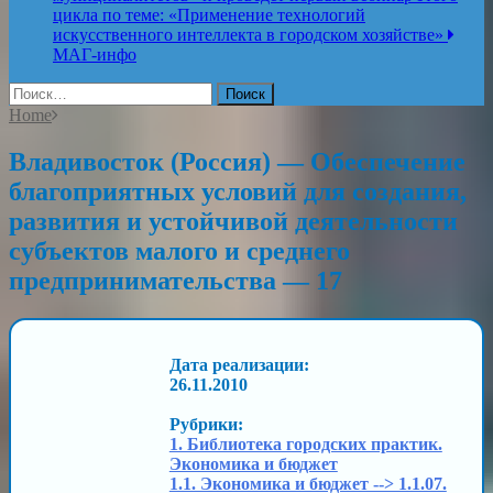
цикла по теме: «Применение технологий
искусственного интеллекта в городском хозяйстве»
МАГ-инфо
Найти:
Home
Владивосток (Россия) — Обеспечение
благоприятных условий для создания,
развития и устойчивой деятельности
субъектов малого и среднего
предпринимательства — 17
Дата реализации:
26.11.2010
Рубрики:
1. Библиотека городских практик.
Экономика и бюджет
1.1. Экономика и бюджет --> 1.1.07.