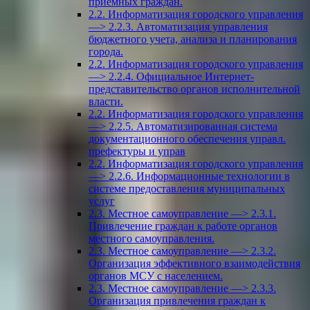
приемных граждан.
2.2. Информатизация городского управления
—> 2.2.3. Автоматизация управления
бюджетного учета, анализа и планирования
города.
2.2. Информатизация городского управления
—> 2.2.4. Официальное Интернет-
представительство органов исполнительной
власти.
2.2. Информатизация городского управления
—> 2.2.5. Автоматизированная система
документационного обеспечения управл.
префектуры и управ
2.2. Информатизация городского управления
—> 2.2.6. Информационные технологии в
системе предоставления муниципальных
услуг
2.3. Местное самоуправление —> 2.3.1.
Привлечение граждан к работе органов
местного самоуправления.
2.3. Местное самоуправление —> 2.3.2.
Организация эффективного взаимодействия
органов МСУ с населением.
2.3. Местное самоуправление —> 2.3.3.
Организация привлечения граждан к