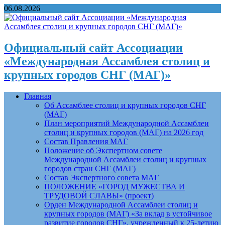
06.08.2026
Официальный сайт Ассоциации
«Международная Ассамблея столиц и
крупных городов СНГ (МАГ)»
Главная
Об Ассамблее столиц и крупных городов СНГ
(МАГ)
План мероприятий Международной Ассамблеи
столиц и крупных городов (МАГ) на 2026 год
Состав Правления МАГ
Положение об Экспертном совете
Международной Ассамблеи столиц и крупных
городов стран СНГ (МАГ)
Состав Экспертного совета МАГ
ПОЛОЖЕНИЕ «ГОРОД МУЖЕСТВА И
ТРУДОВОЙ СЛАВЫ» (проект)
Орден Международной Ассамблеи столиц и
крупных городов (МАГ) «За вклад в устойчивое
развитие городов СНГ», учрежденный к 25-летию