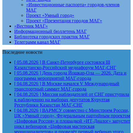
«Инвестиционные паспорта» городов-членов
МАГ
Проект «Умный город»
Проект «Презентация городов МАГ»
«Вестник МАГ»
Информационный бюллетень МАГ
Библиотека городских практик МАГ
Телеграмм канал МАГ
Последние новости
[ 05.08.2026 ]
В Санкт-Петербурге состоялся III
Казахстанско-Российский медиафорум
МАГ-СНГ
[ 05.08.2026 ]
День города Йошкар-Ола — 2026. Дата и
программа мероприятий
МАГ-города
[ 04.08.2026 ]
В Москве начался V Международный
транспортный саммит
МАГ-города
[ 04.08.2026 ]
Миссия наблюдателей от СНГ приступила
к наблюдению на выборах депутатов Курултая
Республики Казахстан
МАГ-СНГ
[ 04.08.2026 ]
ВАРМСУ совместно с Минстроем России,
ЦК «Умный город», Федеральным партийным проектом
«Цифровая Россия» и площадкой «ИТ-Диалог» запустит
цикл вебинаров «Цифровая мастерская
муниципалитетов» и проведёт первый вебинар этого