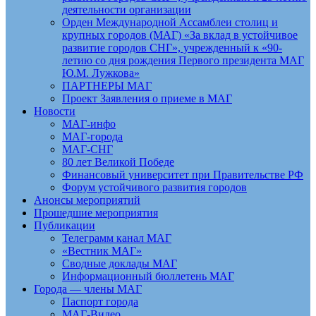
деятельности организации
Орден Международной Ассамблеи столиц и
крупных городов (МАГ) «За вклад в устойчивое
развитие городов СНГ», учрежденный к «90-
летию со дня рождения Первого президента МАГ
Ю.М. Лужкова»
ПАРТНЕРЫ МАГ
Проект Заявления о приеме в МАГ
Новости
МАГ-инфо
МАГ-города
МАГ-СНГ
80 лет Великой Победе
Финансовый университет при Правительстве РФ
Форум устойчивого развития городов
Анонсы мероприятий
Прошедшие мероприятия
Публикации
Телеграмм канал МАГ
«Вестник МАГ»
Сводные доклады МАГ
Информационный бюллетень МАГ
Города — члены МАГ
Паспорт города
МАГ-Видео