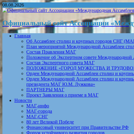
08.08.2026
Официальный сайт Ассоциации «Между
Главная
Об Ассамблее столиц и крупных городов СНГ (МА
План мероприятий Международной Ассамблеи столи
Состав Правления МАГ
Положение об Экспертном совете Международной 
Состав Экспертного совета МАГ
ПОЛОЖЕНИЕ «ГОРОД МУЖЕСТВА И ТРУДОВОЙ 
Орден Международной Ассамблеи столиц и крупных
Орден Международной Ассамблеи столиц и крупных
президента МАГ Ю.М. Лужкова»
ПАРТНЕРЫ МАГ
Проект Заявления о приеме в МАГ
Новости
МАГ-инфо
МАГ-города
МАГ-СНГ
80 лет Великой Победе
Финансовый университет при Правительстве РФ
Форум устойчивого развития городов