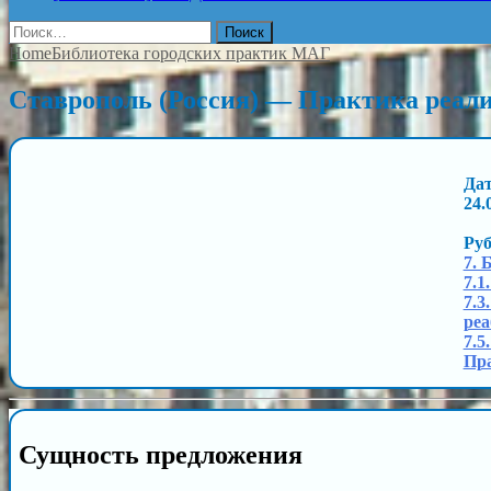
Найти:
Home
Библиотека городских практик МАГ
Ставрополь (Россия) — Практика реал
Дат
24.
Ру
7. 
7.1
7.3
реа
7.5
Пра
Сущность предложения