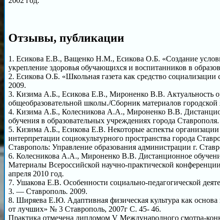
2002 год.
Отзывы, публикации
1. Есикова Е.В., Ващенко Н.М., Есикова О.Б. «Создание ус
укрепление здоровья обучающихся и воспитанников в образов
2. Есикова О.Б. «Школьная газета как средство социализац
2009.
3. Кизима А.Б., Есикова Е.В., Мироненко В.В. Актуальность
общеобразовательной школы./Сборник материалов городской 
4. Кизима А.Б., Колесникова А.А., Мироненко В.В. Дистанци
обучения в образовательных учреждениях города Ставрополя. 
5. Кизима А.Б., Есикова Е.В. Некоторые аспекты организаци
интерпретации социокультурного пространства города Ставр
Ставрополь: Управление образования администрации г. Ставро
6. Колесникова А.А., Мироненко В.В. Дистанционное обучен
Материалы Всероссийской научно-практической конференции 
апреля 2010 год.
7. Ушакова Е.В. Особенности социально-педагогической дея
3. — Ставрополь. 2009.
8. Ширяева Е.Ю. Адаптивная физическая культура как основ
от лучших» № 3 Ставрополь, 2007г С. 45- 46.
Практика отмечена дипломом V Международного смотра-конку