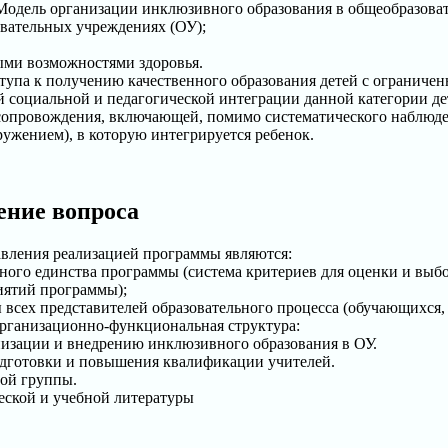
Модель организации инклюзивного образования в общеобразоват
вательных учреждениях (ОУ);
ыми возможностями здоровья.
упа к получению качественного образования детей с ограниче
 социальной и педагогической интеграции данной категории д
 сопровождения, включающей, помимо систематического наблюде
ужением), в которую интегрируется ребенок.
ение вопроса
ления реализацией программы являются:
ого единства программы (система критериев для оценки и выбо
ятий программы);
всех представителей образовательного процесса (обучающихся, 
рганизационно-функциональная структура:
низации и внедрению инклюзивного образования в ОУ.
дготовки и повышения квалификации учителей.
ой группы.
ской и учебной литературы