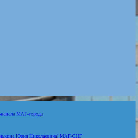
-канала
МАГ-города
нькина Юрия Николаевича!
МАГ-СНГ