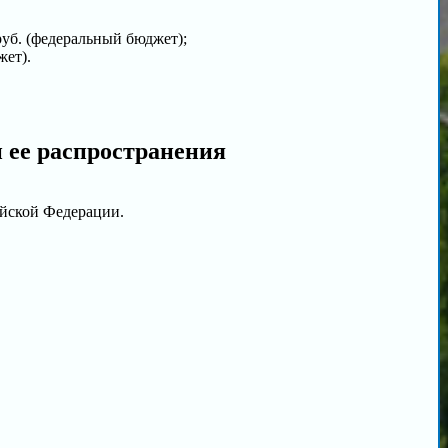
уб. (федеральный бюджет);
жет).
и ее распространения
ийской Федерации.