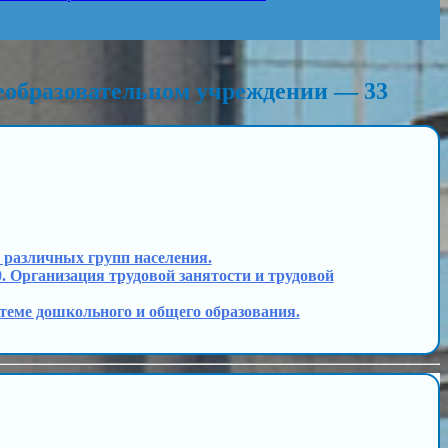
еобразовательном учреждении — 33
и различных групп населения.
. Организация трудовой занятости и трудовой
истеме дошкольного и общего образования.