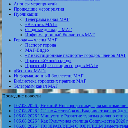
Анонсы мероприятий
Прошедшие мероприятия
Публикации
Телеграмм канал МАГ
«Вестник МАГ»
Сводные доклады МАГ
Информационный бюллетень МАГ
Города — члены МАГ
Паспорт города
МАГ-Видео
«Инвестиционные паспорта» городов-членов МАГ
Проект «Умный город»
Проект «Презентация городов МАГ»
«Вестник МАГ»
Информационный бюллетень МАГ
Библиотека городских практик МАГ
Телеграмм канал МАГ
Последние новости
[ 07.08.2026 ]
Нижний Новгород снимут для многомиллион
[ 07.08.2026 ]
С 1 по 4 сентября во Владивостоке пройд
[ 06.08.2026 ]
Мишустин: Развитие туризма должно опират
[ 06.08.2026 ]
Как Культурная столица Содружества 2026 
[ 06.08.2026 ]
ПОЗДРАВЛЯЕМ С ЮБИЛЕЕМ Заместителя Пр