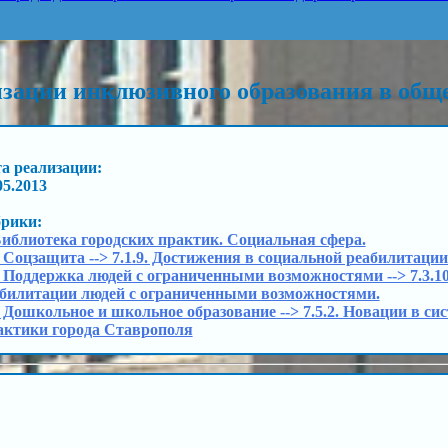
изации инклюзивного образования в общ
а реализации:
05.2013
брики:
Библиотека городских практик. Социальная сфера.
. Соцзащита --> 7.1.9. Достижения в социальной реабилитаци
. Поддержка людей с ограниченными возможностями --> 7.3.10
билитации людей с ограниченными возможностями.
. Дошкольное и школьное образование --> 7.5.2. Новации в с
ктики города Ставрополя