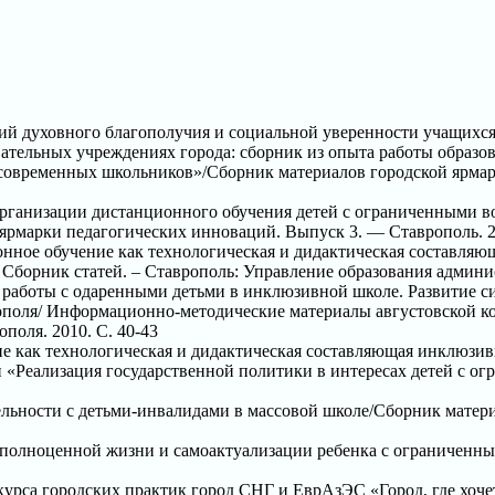
ловий духовного благополучия и социальной уверенности учащи
ательных учреждениях города: сборник из опыта работы образо
ии современных школьников»/Сборник материалов городской ярма
 организации дистанционного обучения детей с ограниченными в
ярмарки педагогических инноваций. Выпуск 3. — Ставрополь. 2
онное обучение как технологическая и дидактическая составля
Сборник статей. – Ставрополь: Управление образования админист
и работы с одаренными детьми в инклюзивной школе. Развитие 
ополя/ Информационно-методические материалы августовской к
поля. 2010. С. 40-43
ие как технологическая и дидактическая составляющая инклюз
«Реализация государственной политики в интересах детей с ог
тельности с детьми-инвалидами в массовой школе/Сборник мате
а полноценной жизни и самоактуализации ребенка с ограниченн
рса городских практик город СНГ и ЕврАзЭС «Город, где хочет