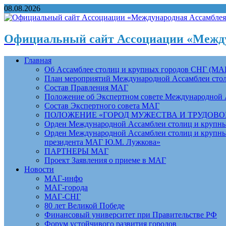
08.08.2026
Официальный сайт Ассоциации «Между
Главная
Об Ассамблее столиц и крупных городов СНГ (МА
План мероприятий Международной Ассамблеи столи
Состав Правления МАГ
Положение об Экспертном совете Международной 
Состав Экспертного совета МАГ
ПОЛОЖЕНИЕ «ГОРОД МУЖЕСТВА И ТРУДОВОЙ 
Орден Международной Ассамблеи столиц и крупных
Орден Международной Ассамблеи столиц и крупных
президента МАГ Ю.М. Лужкова»
ПАРТНЕРЫ МАГ
Проект Заявления о приеме в МАГ
Новости
МАГ-инфо
МАГ-города
МАГ-СНГ
80 лет Великой Победе
Финансовый университет при Правительстве РФ
Форум устойчивого развития городов