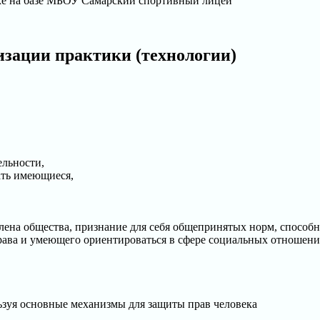
ке на базе МБОУ Самарский спортивный лицей
изации практики (технологии)
ельности,
ать имеющиеся,
лена общества, признание для себя общепринятых норм, способн
права и умеющего ориентироваться в сфере социальных отношени
ьзуя основные механизмы для защиты прав человека