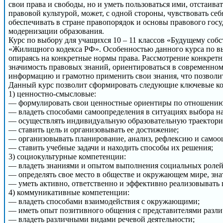
свои права и свободы, но и уметь пользоваться ими, отстаив
правовой культурой, может, с одной стороны, чувствовать се
обеспечивать в стране правопорядок и основы правового госу
модернизации образования.
Курс по выбору для учащихся 10 – 11 классов «Будущему со
«Жилищного кодекса РФ». Особенностью данного курса по вы
опираясь на конкретные нормы права. Рассмотрение конкрет
значимость правовых знаний, ориентироваться в современном
информацию и грамотно применить свои знания, что позвол
Данный курс позволит сформировать следующие ключевые к
1) ценностно-смысловые:
— формулировать свои ценностные ориентиры по отношению к
— владеть способами самоопределения в ситуациях выбора на
— осуществлять индивидуальную образовательную траекторию
— ставить цель и организовывать ее достижение;
— организовывать планирование, анализ, рефлексию и самооц
— ставить учебные задачи и находить способы их решения;
3) социокультурные компетенции:
— владеть знаниями и опытом выполнения социальных ролей
— определять свое место в обществе и окружающем мире, зна
— уметь активно, ответственно и эффективно реализовывать 
4) коммуникативные компетенции:
— владеть способами взаимодействия с окружающими;
— иметь опыт позитивного общения с представителями разл
— владеть различными видами речевой деятельности;