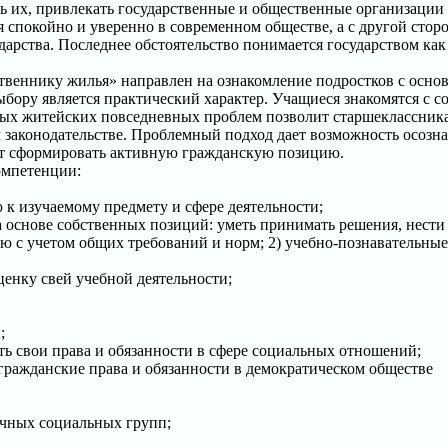
ать их, привлекать государственные и общественные организаци
бя спокойно и уверенно в современном обществе, а с другой сто
дарства. Последнее обстоятельство понимается государством как
бственнику жилья» направлен на ознакомление подростков с о
бору является практический характер. Учащиеся знакомятся с 
ных житейских повседневных проблем позволит старшеклассник
 законодательстве. Проблемный подход дает возможность осозн
ит сформировать активную гражданскую позицию.
омпетенции:
 изучаемому предмету и сфере деятельности;
 основе собственных позиций: уметь принимать решения, нести о
 с учетом общих требований и норм; 2) учебно-познавательные
енку свей учебной деятельности;
;
ть свои права и обязанности в сфере социальных отношений;
гражданские права и обязанности в демократическом обществе
ичных социальных групп;