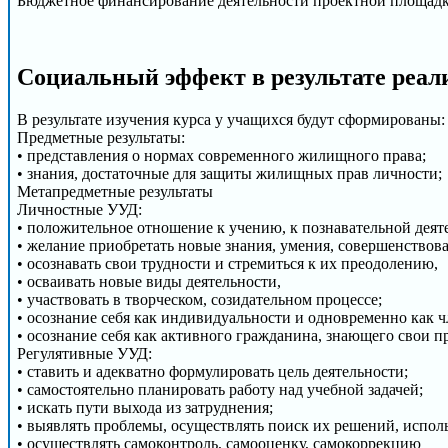
Бюджетное финансирование деятельности проектной площад
Социальный эффект в результате реал
В результате изучения курса у учащихся будут сформированы:
Предметные результаты:
• представления о нормах современного жилищного права;
• знания, достаточные для защиты жилищных прав личности;
Метапредметные результаты
Личностные УУД:
• положительное отношение к учению, к познавательной деят
• желание приобретать новые знания, умения, совершенствов
• осознавать свои трудности и стремиться к их преодолению,
• осваивать новые виды деятельности,
• участвовать в творческом, созидательном процессе;
• осознание себя как индивидуальности и одновременно как ч
• осознание себя как активного гражданина, знающего свои 
Регулятивные УУД:
• ставить и адекватно формулировать цель деятельности;
• самостоятельно планировать работу над учебной задачей;
• искать пути выхода из затруднения;
• выявлять проблемы, осуществлять поиск их решений, испол
• осуществлять самоконтроль, самооценку, самокоррекцию