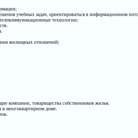
рмации;
шения учебных задач, ориентироваться в информационном пото
 телекоммуникационные технологии;
ств.
.
вания жилищных отношений;
ие компании, товарищества собственников жилья.
и в многоквартирном доме.
лок.