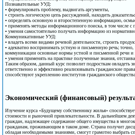
Познавательные УУД:
• формулировать проблему, выдвигать аргументы,
• строить логическую цепь рассуждений, находить доказател
• определять основную и второстепенную информацию, осмыс
• применять методы информационного поиска, в том числе с 
• умения самостоятельно получать информацию из норматив
Коммуникативные УУД:
• владеть всеми видами речевой деятельности, строить прод
• адекватно воспринимать устную и письменную речь; точно, 
коммуникации основные нормы устной и письменной речи и пр
• умения применять на практике полученные знания, отстаива
Таким образом, данный курс позволит подросткам овладеть з
ответственно и эффективно реализовывать гражданские права
способствуют укреплению институтов гражданского общества 
Экономический (финансовый) результа
Изучение курса «Будущему собственнику жилья» способству
стоимости и рыночной привлекательности. В дальнейшем дея
граждан, надлежащее содержание общего имущества в многок
гражданам, проживающим в таком доме. Страна получит дис
обладая необходимыми знаниями, смогут грамотно выбрать 