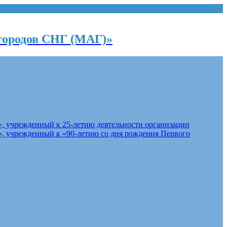
городов СНГ (МАГ)»
, учрежденный к 25-летию деятельности организации
, учрежденный к «90-летию со дня рождения Первого