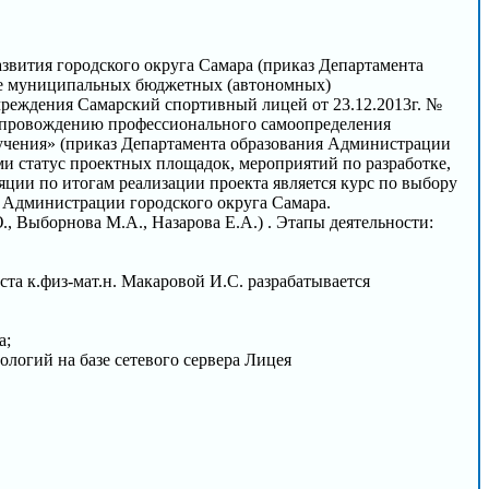
звития городского округа Самара (приказ Департамента
азе муниципальных бюджетных (автономных)
реждения Самарский спортивный лицей от 23.12.2013г. №
сопровождению профессионального самоопределения
учения» (приказ Департамента образования Администрации
и статус проектных площадок, мероприятий по разработке,
ции по итогам реализации проекта является курс по выбору
 Администрации городского округа Самара.
., Выборнова М.А., Назарова Е.А.) . Этапы деятельности:
а к.физ-мат.н. Макаровой И.С. разрабатывается
а;
логий на базе сетевого сервера Лицея