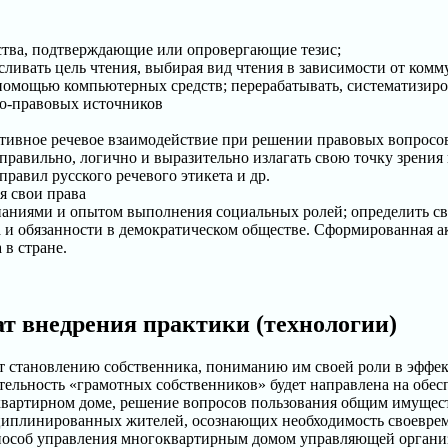
ьства, подтверждающие или опровергающие тезис;
ливать цель чтения, выбирая вид чтения в зависимости от комм
помощью компьютерных средств; перерабатывать, систематизиро
но-правовых источников
уктивное речевое взаимодействие при решении правовых вопросо
правильно, логично и выразительно излагать свою точку зрения
авил русского речевого этикета и др.
я свои права
наниями и опытом выполнения социальных ролей; определить св
 и обязанности в демократическом обществе. Сформированная а
в стране.
т внедрения практики (технологии)
ет становлению собственника, пониманию им своей роли в эффе
тельность «грамотных собственников» будет направлена на обе
вартирном доме, решение вопросов пользования общим имущест
циплинированных жителей, осознающих необходимость своеврем
способ управления многоквартирным домом управляющей орган