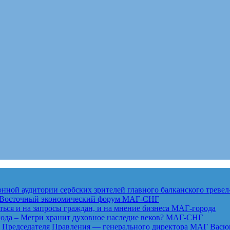
ной аудитории сербских зрителей главного балканского тревел
ет Восточный экономический форум
МАГ-СНГ
ься и на запросы граждан, и на мнение бизнеса
МАГ-города
года – Мегри хранит духовное наследие веков?
МАГ-СНГ
едседателя Правления — генерального директора МАГ Васю