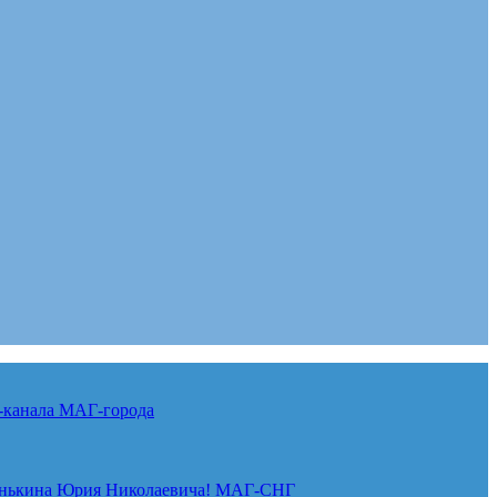
-канала
МАГ-города
нькина Юрия Николаевича!
МАГ-СНГ