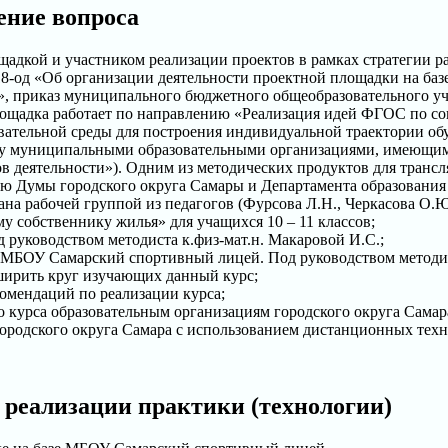
ение вопроса
дкой и участником реализации проектов в рамках стратегии ра
1518-од «Об организации деятельности проектной площадки на б
», приказ муниципального бюджетного общеобразовательного уч
лощадка работает по направлению «Реализация идей ФГОС по 
ательной среды для построения индивидуальной траектории об
 году муниципальными образовательными организациями, имеющим
деятельности»). Одним из методических продуктов для трансля
ю Думы городского округа Самары и Департамента образования
ана рабочей группой из педагогов (Фурсова Л.Н., Черкасова О.Ю
 собственнику жилья» для учащихся 10 – 11 классов;
 руководством методиста к.физ-мат.н. Макаровой И.С.;
 МБОУ Самарский спортивный лицей. Под руководством методист
ширить круг изучающих данный курс;
омендаций по реализации курса;
 курса образовательным организациям городского округа Самар
родского округа Самара с использованием дистанционных техно
 реализации практики (технологии)