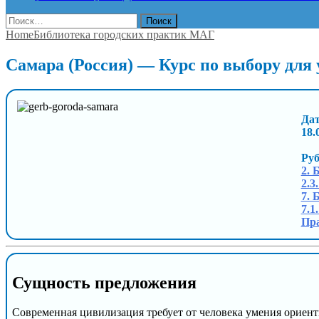
Найти:
Home
Библиотека городских практик МАГ
Самара (Россия) — Курс по выбору для 
Дат
18.
Ру
2. 
2.3
7. 
7.1
Пр
Сущность предложения
Современная цивилизация требует от человека умения ориент