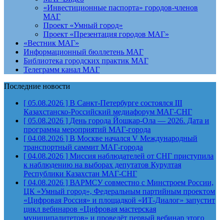
«Инвестиционные паспорта» городов-членов
МАГ
Проект «Умный город»
Проект «Презентация городов МАГ»
«Вестник МАГ»
Информационный бюллетень МАГ
Библиотека городских практик МАГ
Телеграмм канал МАГ
Последние новости
[ 05.08.2026 ]
В Санкт-Петербурге состоялся III
Казахстанско-Российский медиафорум
МАГ-СНГ
[ 05.08.2026 ]
День города Йошкар-Ола — 2026. Дата и
программа мероприятий
МАГ-города
[ 04.08.2026 ]
В Москве начался V Международный
транспортный саммит
МАГ-города
[ 04.08.2026 ]
Миссия наблюдателей от СНГ приступила
к наблюдению на выборах депутатов Курултая
Республики Казахстан
МАГ-СНГ
[ 04.08.2026 ]
ВАРМСУ совместно с Минстроем России,
ЦК «Умный город», Федеральным партийным проектом
«Цифровая Россия» и площадкой «ИТ-Диалог» запустит
цикл вебинаров «Цифровая мастерская
муниципалитетов» и проведёт первый вебинар этого