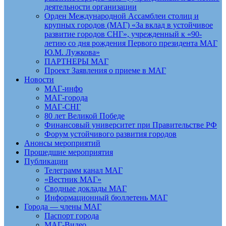
деятельности организации
Орден Международной Ассамблеи столиц и
крупных городов (МАГ) «За вклад в устойчивое
развитие городов СНГ», учрежденный к «90-
летию со дня рождения Первого президента МАГ
Ю.М. Лужкова»
ПАРТНЕРЫ МАГ
Проект Заявления о приеме в МАГ
Новости
МАГ-инфо
МАГ-города
МАГ-СНГ
80 лет Великой Победе
Финансовый университет при Правительстве РФ
Форум устойчивого развития городов
Анонсы мероприятий
Прошедшие мероприятия
Публикации
Телеграмм канал МАГ
«Вестник МАГ»
Сводные доклады МАГ
Информационный бюллетень МАГ
Города — члены МАГ
Паспорт города
МАГ-Видео