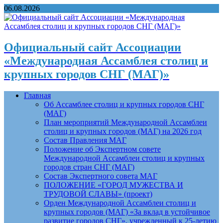
06.08.2026
Официальный сайт Ассоциации
«Международная Ассамблея столиц и
крупных городов СНГ (МАГ)»
Главная
Об Ассамблее столиц и крупных городов СНГ
(МАГ)
План мероприятий Международной Ассамблеи
столиц и крупных городов (МАГ) на 2026 год
Состав Правления МАГ
Положение об Экспертном совете
Международной Ассамблеи столиц и крупных
городов стран СНГ (МАГ)
Состав Экспертного совета МАГ
ПОЛОЖЕНИЕ «ГОРОД МУЖЕСТВА И
ТРУДОВОЙ СЛАВЫ» (проект)
Орден Международной Ассамблеи столиц и
крупных городов (МАГ) «За вклад в устойчивое
развитие городов СНГ», учрежденный к 25-летию