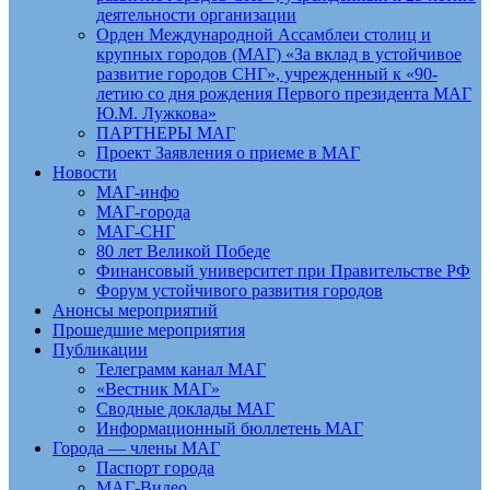
деятельности организации
Орден Международной Ассамблеи столиц и
крупных городов (МАГ) «За вклад в устойчивое
развитие городов СНГ», учрежденный к «90-
летию со дня рождения Первого президента МАГ
Ю.М. Лужкова»
ПАРТНЕРЫ МАГ
Проект Заявления о приеме в МАГ
Новости
МАГ-инфо
МАГ-города
МАГ-СНГ
80 лет Великой Победе
Финансовый университет при Правительстве РФ
Форум устойчивого развития городов
Анонсы мероприятий
Прошедшие мероприятия
Публикации
Телеграмм канал МАГ
«Вестник МАГ»
Сводные доклады МАГ
Информационный бюллетень МАГ
Города — члены МАГ
Паспорт города
МАГ-Видео