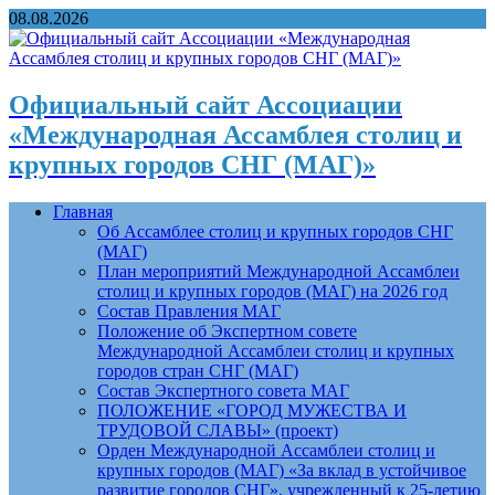
08.08.2026
Официальный сайт Ассоциации
«Международная Ассамблея столиц и
крупных городов СНГ (МАГ)»
Главная
Об Ассамблее столиц и крупных городов СНГ
(МАГ)
План мероприятий Международной Ассамблеи
столиц и крупных городов (МАГ) на 2026 год
Состав Правления МАГ
Положение об Экспертном совете
Международной Ассамблеи столиц и крупных
городов стран СНГ (МАГ)
Состав Экспертного совета МАГ
ПОЛОЖЕНИЕ «ГОРОД МУЖЕСТВА И
ТРУДОВОЙ СЛАВЫ» (проект)
Орден Международной Ассамблеи столиц и
крупных городов (МАГ) «За вклад в устойчивое
развитие городов СНГ», учрежденный к 25-летию