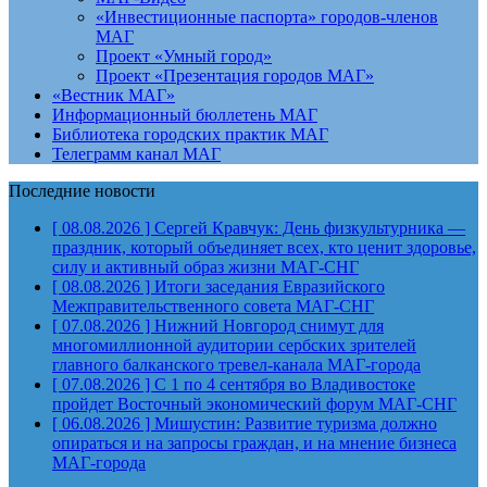
«Инвестиционные паспорта» городов-членов
МАГ
Проект «Умный город»
Проект «Презентация городов МАГ»
«Вестник МАГ»
Информационный бюллетень МАГ
Библиотека городских практик МАГ
Телеграмм канал МАГ
Последние новости
[ 08.08.2026 ]
Сергей Кравчук: День физкультурника —
праздник, который объединяет всех, кто ценит здоровье,
силу и активный образ жизни
МАГ-СНГ
[ 08.08.2026 ]
Итоги заседания Евразийского
Межправительственного совета
МАГ-СНГ
[ 07.08.2026 ]
Нижний Новгород снимут для
многомиллионной аудитории сербских зрителей
главного балканского тревел-канала
МАГ-города
[ 07.08.2026 ]
С 1 по 4 сентября во Владивостоке
пройдет Восточный экономический форум
МАГ-СНГ
[ 06.08.2026 ]
Мишустин: Развитие туризма должно
опираться и на запросы граждан, и на мнение бизнеса
МАГ-города