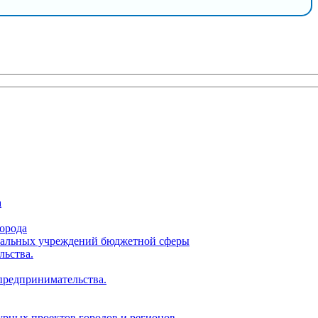
а
орода
ципальных учреждений бюджетной сферы
льства.
 предпринимательства.
урных проектов городов и регионов.