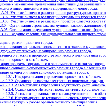
ационных механизмов привлечения инвестиций для реализации и
лексного инвестиционного плана модернизации моногорода.
1.3.01. Участие бизнеса в реализации инфраструктурных проекто
1.3.02. Участие бизнеса в реализации социальных проектов город
.3.03. Участие бизнеса в реализации проектов благоустройства г
1.3.04. Организация строительства муниципального жилищного 
1.3.05. Организация содержания муниципального жилого фонда.
1.3.06. Создание условий для индивидуального жилищного строи
зация стратегии развития города.
 планирования социально-экономического развития в муниципал
дход к стратегическому планированию развития города.
твенного участия в процессе стратегического планирования горо
влении городским хозяйством.
зация программ социального и экономического развития города.
йчивого социально-экономического развития города в сложных к
ование научного и инновационного потенциала города.
—> 2.2.1. Информатизация управления городским хозяйством.
—> 2.2.2. Организация работы электронных приемных граждан.
—> 2.2.3. Автоматизация управления бюджетного учета, анализа 
—> 2.2.4. Официальное Интернет-представительство органов ис
—> 2.2.5. Автоматизированная система документационного обес
 —> 2.2.6. Информационные технологии в системе предоставлен
ечение граждан к работе органов местного самоуправления.