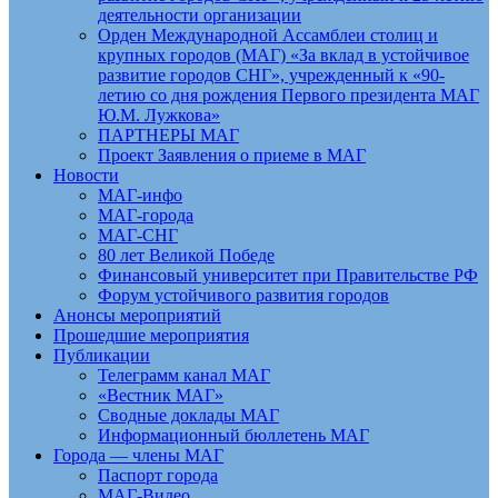
деятельности организации
Орден Международной Ассамблеи столиц и
крупных городов (МАГ) «За вклад в устойчивое
развитие городов СНГ», учрежденный к «90-
летию со дня рождения Первого президента МАГ
Ю.М. Лужкова»
ПАРТНЕРЫ МАГ
Проект Заявления о приеме в МАГ
Новости
МАГ-инфо
МАГ-города
МАГ-СНГ
80 лет Великой Победе
Финансовый университет при Правительстве РФ
Форум устойчивого развития городов
Анонсы мероприятий
Прошедшие мероприятия
Публикации
Телеграмм канал МАГ
«Вестник МАГ»
Сводные доклады МАГ
Информационный бюллетень МАГ
Города — члены МАГ
Паспорт города
МАГ-Видео