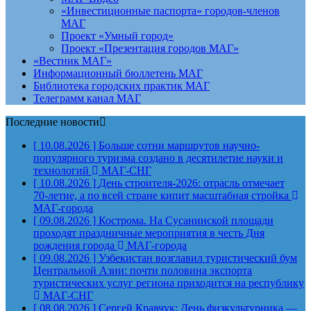
«Инвестиционные паспорта» городов-членов
МАГ
Проект «Умный город»
Проект «Презентация городов МАГ»
«Вестник МАГ»
Информационный бюллетень МАГ
Библиотека городских практик МАГ
Телеграмм канал МАГ
Последние новости
[ 10.08.2026 ]
Больше сотни маршрутов научно-
популярного туризма создано в десятилетие науки и
технологий
МАГ-СНГ
[ 10.08.2026 ]
День строителя‑2026: отрасль отмечает
70‑летие, а по всей стране кипит масштабная стройка
МАГ-города
[ 09.08.2026 ]
Кострома. На Сусанинской площади
проходят праздничные мероприятия в честь Дня
рождения города
МАГ-города
[ 09.08.2026 ]
Узбекистан возглавил туристический бум
Центральной Азии: почти половина экспорта
туристических услуг региона приходится на республику
МАГ-СНГ
[ 08.08.2026 ]
Сергей Кравчук: День физкультурника —