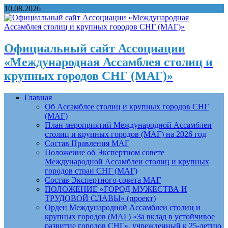
10.08.2026
Официальный сайт Ассоциации
«Международная Ассамблея столиц и
крупных городов СНГ (МАГ)»
Главная
Об Ассамблее столиц и крупных городов СНГ
(МАГ)
План мероприятий Международной Ассамблеи
столиц и крупных городов (МАГ) на 2026 год
Состав Правления МАГ
Положение об Экспертном совете
Международной Ассамблеи столиц и крупных
городов стран СНГ (МАГ)
Состав Экспертного совета МАГ
ПОЛОЖЕНИЕ «ГОРОД МУЖЕСТВА И
ТРУДОВОЙ СЛАВЫ» (проект)
Орден Международной Ассамблеи столиц и
крупных городов (МАГ) «За вклад в устойчивое
развитие городов СНГ», учрежденный к 25-летию