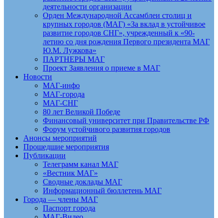
деятельности организации
Орден Международной Ассамблеи столиц и
крупных городов (МАГ) «За вклад в устойчивое
развитие городов СНГ», учрежденный к «90-
летию со дня рождения Первого президента МАГ
Ю.М. Лужкова»
ПАРТНЕРЫ МАГ
Проект Заявления о приеме в МАГ
Новости
МАГ-инфо
МАГ-города
МАГ-СНГ
80 лет Великой Победе
Финансовый университет при Правительстве РФ
Форум устойчивого развития городов
Анонсы мероприятий
Прошедшие мероприятия
Публикации
Телеграмм канал МАГ
«Вестник МАГ»
Сводные доклады МАГ
Информационный бюллетень МАГ
Города — члены МАГ
Паспорт города
МАГ-Видео