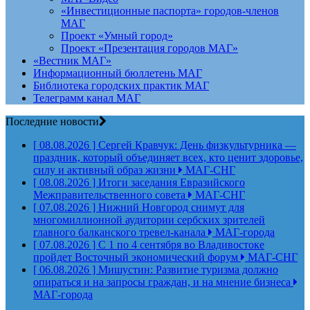
«Инвестиционные паспорта» городов-членов
МАГ
Проект «Умный город»
Проект «Презентация городов МАГ»
«Вестник МАГ»
Информационный бюллетень МАГ
Библиотека городских практик МАГ
Телеграмм канал МАГ
Последние новости
[ 08.08.2026 ]
Сергей Кравчук: День физкультурника —
праздник, который объединяет всех, кто ценит здоровье,
силу и активный образ жизни
МАГ-СНГ
[ 08.08.2026 ]
Итоги заседания Евразийского
Межправительственного совета
МАГ-СНГ
[ 07.08.2026 ]
Нижний Новгород снимут для
многомиллионной аудитории сербских зрителей
главного балканского тревел-канала
МАГ-города
[ 07.08.2026 ]
С 1 по 4 сентября во Владивостоке
пройдет Восточный экономический форум
МАГ-СНГ
[ 06.08.2026 ]
Мишустин: Развитие туризма должно
опираться и на запросы граждан, и на мнение бизнеса
МАГ-города