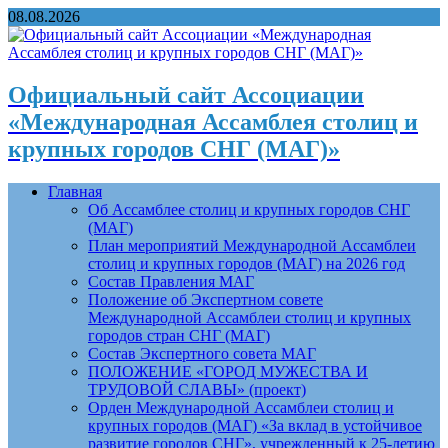
08.08.2026
Официальный сайт Ассоциации
«Международная Ассамблея столиц и
крупных городов СНГ (МАГ)»
Главная
Об Ассамблее столиц и крупных городов СНГ
(МАГ)
План мероприятий Международной Ассамблеи
столиц и крупных городов (МАГ) на 2026 год
Состав Правления МАГ
Положение об Экспертном совете
Международной Ассамблеи столиц и крупных
городов стран СНГ (МАГ)
Состав Экспертного совета МАГ
ПОЛОЖЕНИЕ «ГОРОД МУЖЕСТВА И
ТРУДОВОЙ СЛАВЫ» (проект)
Орден Международной Ассамблеи столиц и
крупных городов (МАГ) «За вклад в устойчивое
развитие городов СНГ», учрежденный к 25-летию