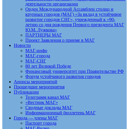
деятельности организации
Орден Международной Ассамблеи столиц и
крупных городов (МАГ) «За вклад в устойчивое
развитие городов СНГ», учрежденный к «90-
летию со дня рождения Первого президента МАГ
Ю.М. Лужкова»
ПАРТНЕРЫ МАГ
Проект Заявления о приеме в МАГ
Новости
МАГ-инфо
МАГ-города
МАГ-СНГ
80 лет Великой Победе
Финансовый университет при Правительстве РФ
Форум устойчивого развития городов
Анонсы мероприятий
Прошедшие мероприятия
Публикации
Телеграмм канал МАГ
«Вестник МАГ»
Сводные доклады МАГ
Информационный бюллетень МАГ
Города — члены МАГ
Паспорт города
МАГ-Видео