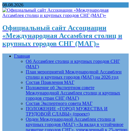
08.08.2026
Официальный сайт Ассоциации
«Международная Ассамблея столиц и
крупных городов СНГ (МАГ)»
Главная
Об Ассамблее столиц и крупных городов СНГ
(МАГ)
План мероприятий Международной Ассамблеи
столиц и крупных городов (МАГ) на 2026 год
Состав Правления МАГ
Положение об Экспертном совете
Международной Ассамблеи столиц и крупных
городов стран СНГ (МАГ)
Состав Экспертного совета МАГ
ПОЛОЖЕНИЕ «ГОРОД МУЖЕСТВА И
ТРУДОВОЙ СЛАВЫ» (проект)
Орден Международной Ассамблеи столиц и
крупных городов (МАГ) «За вклад в устойчивое
развитие городов СНГ», учрежденный к 25-летию