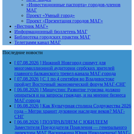
«Инвестиционные паспорта» городов-членов
МАГ
Проект «Умный город»
Проект «Презентация городов МАГ»
«Вестник МАГ»
Информационный бюллетень МАГ
Библиотека городских практик МАГ
Телеграмм канал МАГ
Последние новости
[ 07.08.2026 ]
Нижний Новгород снимут для
многомиллионной аудитории сербских зрителей
главного балканского тревел-канала
МАГ-города
[ 07.08.2026 ]
С 1 по 4 сентября во Владивостоке
пройдет Восточный экономический форум
МАГ-СНГ
[ 06.08.2026 ]
Мишустин: Развитие туризма должно
опираться и на запросы граждан, и на мнение бизнеса
МАГ-города
[ 06.08.2026 ]
Как Культурная столица Содружества 2026
года – Мегри хранит духовное наследие веков?
МАГ-
СНГ
[ 06.08.2026 ]
ПОЗДРАВЛЯЕМ С ЮБИЛЕЕМ
Заместителя Председателя Правления — генерального
директора МАГ Васюнькина Юрия Николаевича!
МАГ-