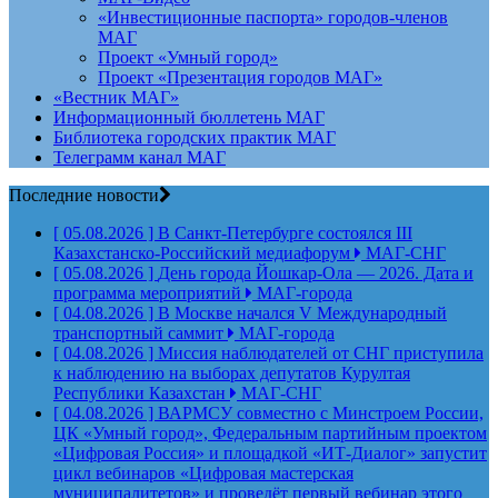
«Инвестиционные паспорта» городов-членов
МАГ
Проект «Умный город»
Проект «Презентация городов МАГ»
«Вестник МАГ»
Информационный бюллетень МАГ
Библиотека городских практик МАГ
Телеграмм канал МАГ
Последние новости
[ 05.08.2026 ]
В Санкт-Петербурге состоялся III
Казахстанско-Российский медиафорум
МАГ-СНГ
[ 05.08.2026 ]
День города Йошкар-Ола — 2026. Дата и
программа мероприятий
МАГ-города
[ 04.08.2026 ]
В Москве начался V Международный
транспортный саммит
МАГ-города
[ 04.08.2026 ]
Миссия наблюдателей от СНГ приступила
к наблюдению на выборах депутатов Курултая
Республики Казахстан
МАГ-СНГ
[ 04.08.2026 ]
ВАРМСУ совместно с Минстроем России,
ЦК «Умный город», Федеральным партийным проектом
«Цифровая Россия» и площадкой «ИТ-Диалог» запустит
цикл вебинаров «Цифровая мастерская
муниципалитетов» и проведёт первый вебинар этого