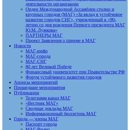
деятельности организации
Орден Международной Ассамблеи столиц и
крупных городов (МАГ) «За вклад в устойчивое
развитие городов СНГ», учрежденный к «90-
летию со дня рождения Первого президента МАГ
Ю.М. Лужкова»
ПАРТНЕРЫ МАГ
Проект Заявления о приеме в МАГ
Новости
МАГ-инфо
МАГ-города
МАГ-СНГ
80 лет Великой Победе
Финансовый университет при Правительстве РФ
Форум устойчивого развития городов
Анонсы мероприятий
Прошедшие мероприятия
Публикации
Телеграмм канал МАГ
«Вестник МАГ»
Сводные доклады МАГ
Информационный бюллетень МАГ
Города — члены МАГ
Паспорт города
МАГ-Видео