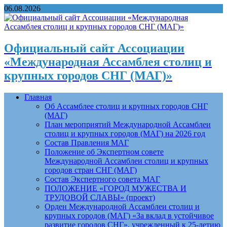
06.08.2026
Официальный сайт Ассоциации
«Международная Ассамблея столиц и
крупных городов СНГ (МАГ)»
Главная
Об Ассамблее столиц и крупных городов СНГ
(МАГ)
План мероприятий Международной Ассамблеи
столиц и крупных городов (МАГ) на 2026 год
Состав Правления МАГ
Положение об Экспертном совете
Международной Ассамблеи столиц и крупных
городов стран СНГ (МАГ)
Состав Экспертного совета МАГ
ПОЛОЖЕНИЕ «ГОРОД МУЖЕСТВА И
ТРУДОВОЙ СЛАВЫ» (проект)
Орден Международной Ассамблеи столиц и
крупных городов (МАГ) «За вклад в устойчивое
развитие городов СНГ», учрежденный к 25-летию