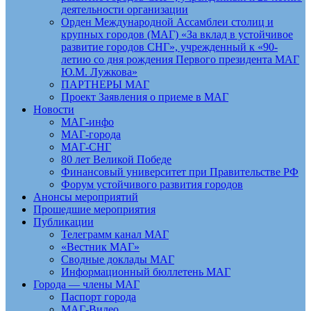
деятельности организации
Орден Международной Ассамблеи столиц и
крупных городов (МАГ) «За вклад в устойчивое
развитие городов СНГ», учрежденный к «90-
летию со дня рождения Первого президента МАГ
Ю.М. Лужкова»
ПАРТНЕРЫ МАГ
Проект Заявления о приеме в МАГ
Новости
МАГ-инфо
МАГ-города
МАГ-СНГ
80 лет Великой Победе
Финансовый университет при Правительстве РФ
Форум устойчивого развития городов
Анонсы мероприятий
Прошедшие мероприятия
Публикации
Телеграмм канал МАГ
«Вестник МАГ»
Сводные доклады МАГ
Информационный бюллетень МАГ
Города — члены МАГ
Паспорт города
МАГ-Видео