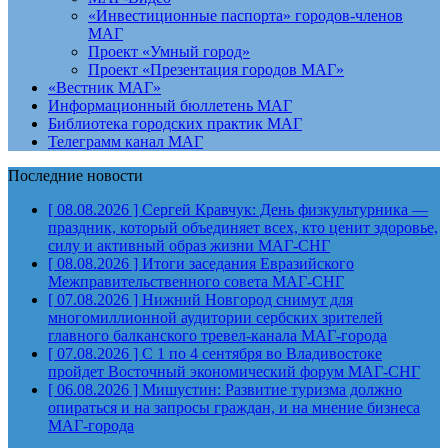
«Инвестиционные паспорта» городов-членов
МАГ
Проект «Умный город»
Проект «Презентация городов МАГ»
«Вестник МАГ»
Информационный бюллетень МАГ
Библиотека городских практик МАГ
Телеграмм канал МАГ
Последние новости
[ 08.08.2026 ]
Сергей Кравчук: День физкультурника —
праздник, который объединяет всех, кто ценит здоровье,
силу и активный образ жизни
МАГ-СНГ
[ 08.08.2026 ]
Итоги заседания Евразийского
Межправительственного совета
МАГ-СНГ
[ 07.08.2026 ]
Нижний Новгород снимут для
многомиллионной аудитории сербских зрителей
главного балканского тревел-канала
МАГ-города
[ 07.08.2026 ]
С 1 по 4 сентября во Владивостоке
пройдет Восточный экономический форум
МАГ-СНГ
[ 06.08.2026 ]
Мишустин: Развитие туризма должно
опираться и на запросы граждан, и на мнение бизнеса
МАГ-города