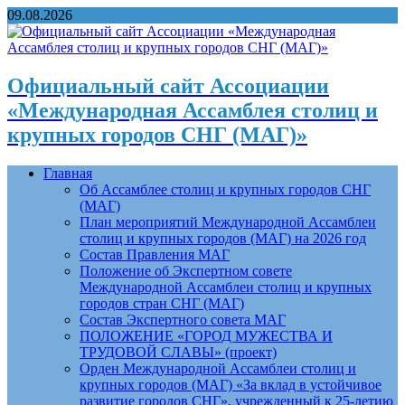
09.08.2026
Официальный сайт Ассоциации
«Международная Ассамблея столиц и
крупных городов СНГ (МАГ)»
Главная
Об Ассамблее столиц и крупных городов СНГ
(МАГ)
План мероприятий Международной Ассамблеи
столиц и крупных городов (МАГ) на 2026 год
Состав Правления МАГ
Положение об Экспертном совете
Международной Ассамблеи столиц и крупных
городов стран СНГ (МАГ)
Состав Экспертного совета МАГ
ПОЛОЖЕНИЕ «ГОРОД МУЖЕСТВА И
ТРУДОВОЙ СЛАВЫ» (проект)
Орден Международной Ассамблеи столиц и
крупных городов (МАГ) «За вклад в устойчивое
развитие городов СНГ», учрежденный к 25-летию