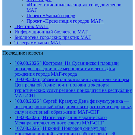
«Инвестиционные паспорта» городов-членов
МАГ
Проект «Умный город»
Проект «Презентация городов МАГ»
«Вестник МАГ»
Информационный бюллетень МАГ
Библиотека городских практик МАГ
Телеграмм канал МАГ
Последние новости
[ 09.08.2026 ]
Кострома. На Сусанинской площади
проходят праздничные мероприятия в честь Дня
рождения города
МАГ-города
[ 09.08.2026 ]
Узбекистан возглавил туристический бум
Центральной Азии: почти половина экспорта
туристических услуг региона приходится на республику
МАГ-СНГ
[ 08.08.2026 ]
Сергей Кравчук: День физкультурника —
праздник, который объединяет всех, кто ценит здоровье,
силу и активный образ жизни
МАГ-СНГ
[ 08.08.2026 ]
Итоги заседания Евразийского
Межправительственного совета
МАГ-СНГ
[ 07.08.2026 ]
Нижний Новгород снимут для
многомиллионной аудитории сербских зрителей