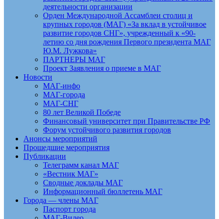
деятельности организации
Орден Международной Ассамблеи столиц и
крупных городов (МАГ) «За вклад в устойчивое
развитие городов СНГ», учрежденный к «90-
летию со дня рождения Первого президента МАГ
Ю.М. Лужкова»
ПАРТНЕРЫ МАГ
Проект Заявления о приеме в МАГ
Новости
МАГ-инфо
МАГ-города
МАГ-СНГ
80 лет Великой Победе
Финансовый университет при Правительстве РФ
Форум устойчивого развития городов
Анонсы мероприятий
Прошедшие мероприятия
Публикации
Телеграмм канал МАГ
«Вестник МАГ»
Сводные доклады МАГ
Информационный бюллетень МАГ
Города — члены МАГ
Паспорт города
МАГ-Видео