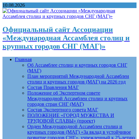
10.08.2026
Официальный сайт Ассоциации
«Международная Ассамблея столиц и
крупных городов СНГ (МАГ)»
Главная
Об Ассамблее столиц и крупных городов СНГ
(МАГ)
План мероприятий Международной Ассамблеи
столиц и крупных городов (МАГ) на 2026 год
Состав Правления МАГ
Положение об Экспертном совете
Международной Ассамблеи столиц и крупных
городов стран СНГ (МАГ)
Состав Экспертного совета МАГ
ПОЛОЖЕНИЕ «ГОРОД МУЖЕСТВА И
ТРУДОВОЙ СЛАВЫ» (проект)
Орден Международной Ассамблеи столиц и
крупных городов (МАГ) «За вклад в устойчивое
развитие городов СНГ», учрежденный к 25-летию