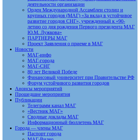
деятельности организации
Орден Международной Ассамблеи столиц и
крупных городов (МАГ) «За вклад в устойчивое
развитие городов СНГ», учрежденный к «90-
летию со дня рождения Первого президента МАГ
Ю.М. Лужкова»
ПАРТНЕРЫ МАГ
Проект Заявления о приеме в МАГ
Новости
МАГ-инфо
МАГ-города
МАГ-СНГ
80 лет Великой Победе
Финансовый университет при Правительстве РФ
Форум устойчивого развития городов
Анонсы мероприятий
Прошедшие мероприятия
Публикации
Телеграмм канал МАГ
«Вестник МАГ»
Сводные доклады МАГ
Информационный бюллетень МАГ
Города — члены МАГ
Паспорт города
МАГ-Видео