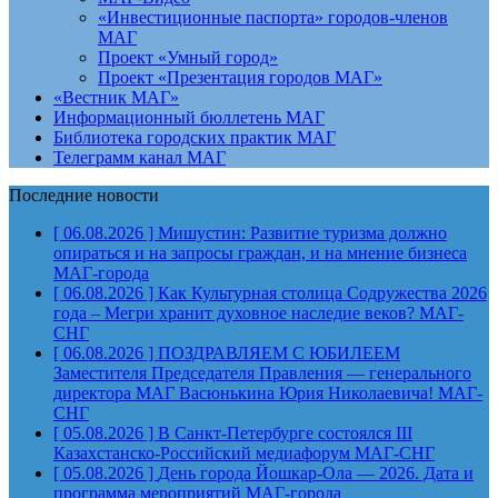
«Инвестиционные паспорта» городов-членов
МАГ
Проект «Умный город»
Проект «Презентация городов МАГ»
«Вестник МАГ»
Информационный бюллетень МАГ
Библиотека городских практик МАГ
Телеграмм канал МАГ
Последние новости
[ 06.08.2026 ]
Мишустин: Развитие туризма должно
опираться и на запросы граждан, и на мнение бизнеса
МАГ-города
[ 06.08.2026 ]
Как Культурная столица Содружества 2026
года – Мегри хранит духовное наследие веков?
МАГ-
СНГ
[ 06.08.2026 ]
ПОЗДРАВЛЯЕМ С ЮБИЛЕЕМ
Заместителя Председателя Правления — генерального
директора МАГ Васюнькина Юрия Николаевича!
МАГ-
СНГ
[ 05.08.2026 ]
В Санкт-Петербурге состоялся III
Казахстанско-Российский медиафорум
МАГ-СНГ
[ 05.08.2026 ]
День города Йошкар-Ола — 2026. Дата и
программа мероприятий
МАГ-города