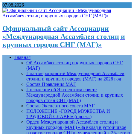
07.08.2026
Официальный сайт Ассоциации
«Международная Ассамблея столиц и
крупных городов СНГ (МАГ)»
Главная
Об Ассамблее столиц и крупных городов СНГ
(МАГ)
План мероприятий Международной Ассамблеи
столиц и крупных городов (МАГ) на 2026 год
Состав Правления МАГ
Положение об Экспертном совете
Международной Ассамблеи столиц и крупных
городов стран СНГ (МАГ)
Состав Экспертного совета МАГ
ПОЛОЖЕНИЕ «ГОРОД МУЖЕСТВА И
ТРУДОВОЙ СЛАВЫ» (проект)
Орден Международной Ассамблеи столиц и
крупных городов (МАГ) «За вклад в устойчивое
развитие городов СНГ», учрежденный к 25-летию