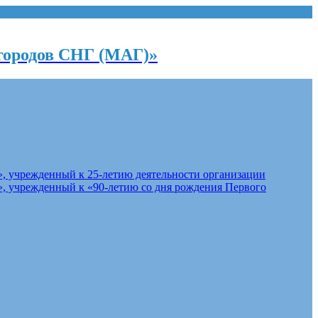
городов СНГ (МАГ)»
, учрежденный к 25-летию деятельности организации
, учрежденный к «90-летию со дня рождения Первого