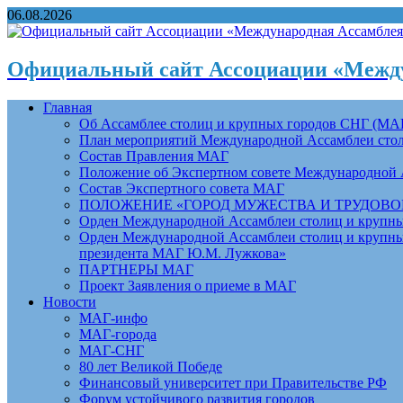
06.08.2026
Официальный сайт Ассоциации «Между
Главная
Об Ассамблее столиц и крупных городов СНГ (МА
План мероприятий Международной Ассамблеи столи
Состав Правления МАГ
Положение об Экспертном совете Международной 
Состав Экспертного совета МАГ
ПОЛОЖЕНИЕ «ГОРОД МУЖЕСТВА И ТРУДОВОЙ 
Орден Международной Ассамблеи столиц и крупных
Орден Международной Ассамблеи столиц и крупных
президента МАГ Ю.М. Лужкова»
ПАРТНЕРЫ МАГ
Проект Заявления о приеме в МАГ
Новости
МАГ-инфо
МАГ-города
МАГ-СНГ
80 лет Великой Победе
Финансовый университет при Правительстве РФ
Форум устойчивого развития городов