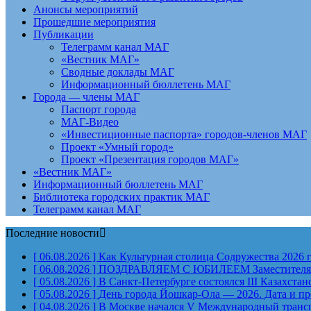
Анонсы мероприятий
Прошедшие мероприятия
Публикации
Телеграмм канал МАГ
«Вестник МАГ»
Сводные доклады МАГ
Информационный бюллетень МАГ
Города — члены МАГ
Паспорт города
МАГ-Видео
«Инвестиционные паспорта» городов-членов МАГ
Проект «Умный город»
Проект «Презентация городов МАГ»
«Вестник МАГ»
Информационный бюллетень МАГ
Библиотека городских практик МАГ
Телеграмм канал МАГ
Последние новости
[ 06.08.2026 ]
Как Культурная столица Содружества 2026 
[ 06.08.2026 ]
ПОЗДРАВЛЯЕМ С ЮБИЛЕЕМ Заместителя Пр
[ 05.08.2026 ]
В Санкт-Петербурге состоялся III Казахст
[ 05.08.2026 ]
День города Йошкар-Ола — 2026. Дата и п
[ 04.08.2026 ]
В Москве начался V Международный тран