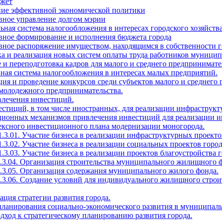
джет
ение эффективной экономической политики
вное управление долгом мэрии
ьная система налогообложения в интересах городского хозяйств
ивное формирование и исполнения бюджета города
вное распоряжение имуществом, находящимся в собственности г
тка и реализация новых систем оплаты труда работников муни
 и переподготовка кадров для малого и среднего предпринимате
ная система налогообложения в интересах малых предприятий.
ция и проведение конкурсов среди субъектов малого и среднего
 молодежного предпринимательства.
влечения инвестиций.
естиций, в том числе иностранных, для реализации инфраструкт
ационных механизмов привлечения инвестиций для реализации и
лексного инвестиционного плана модернизации моногорода.
1.3.01. Участие бизнеса в реализации инфраструктурных проекто
1.3.02. Участие бизнеса в реализации социальных проектов город
.3.03. Участие бизнеса в реализации проектов благоустройства г
1.3.04. Организация строительства муниципального жилищного 
1.3.05. Организация содержания муниципального жилого фонда.
1.3.06. Создание условий для индивидуального жилищного строи
зация стратегии развития города.
 планирования социально-экономического развития в муниципал
дход к стратегическому планированию развития города.