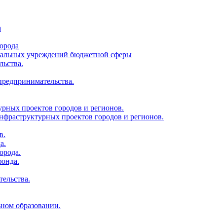
а
орода
ципальных учреждений бюджетной сферы
льства.
 предпринимательства.
урных проектов городов и регионов.
нфраструктурных проектов городов и регионов.
в.
а.
орода.
фонда.
тельства.
ьном образовании.