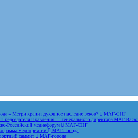
года – Мегри хранит духовное наследие веков?
МАГ-СНГ
едседателя Правления — генерального директора МАГ Васю
анско-Российский медиафорум
МАГ-СНГ
рограмма мероприятий
МАГ-города
спортный саммит
МАГ-города