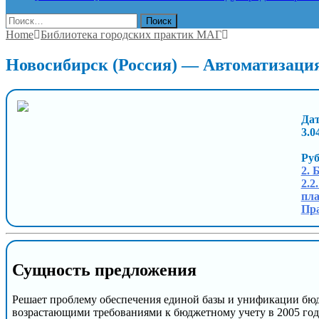
Найти:
Home
Библиотека городских практик МАГ
Новосибирск (Россия) — Автоматизация
Дат
3.0
Ру
2. 
2.2
пла
Пра
Сущность предложения
Решает проблему обеспечения единой базы и унификации бюд
возрастающими требованиями к бюджетному учету в 2005 год