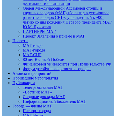
деятельности организации
Орден Международной Ассамблеи столиц и
крупных городов (МАГ) «За вклад в устойчивое
развитие городов СНГ», учрежденный к «90-
летию со дня рождения Первого президента МАГ
Ю.М. Лужкова»
ПАРТНЕРЫ МАГ
Проект Заявления о приеме в МАГ
Новости
МАГ-инфо
МАГ-города
МАГ-СНГ
80 лет Великой Победе
Финансовый университет при Правительстве РФ
Форум устойчивого развития городов
Анонсы мероприятий
Прошедшие мероприятия
Публикации
Телеграмм канал МАГ
«Вестник МАГ»
Сводные доклады МАГ
Информационный бюллетень МАГ
Города — члены МАГ
Паспорт города
МАГ-Видео