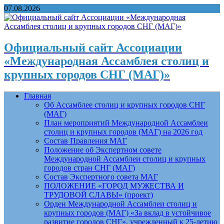
07.08.2026
Официальный сайт Ассоциации
«Международная Ассамблея столиц и
крупных городов СНГ (МАГ)»
Главная
Об Ассамблее столиц и крупных городов СНГ
(МАГ)
План мероприятий Международной Ассамблеи
столиц и крупных городов (МАГ) на 2026 год
Состав Правления МАГ
Положение об Экспертном совете
Международной Ассамблеи столиц и крупных
городов стран СНГ (МАГ)
Состав Экспертного совета МАГ
ПОЛОЖЕНИЕ «ГОРОД МУЖЕСТВА И
ТРУДОВОЙ СЛАВЫ» (проект)
Орден Международной Ассамблеи столиц и
крупных городов (МАГ) «За вклад в устойчивое
развитие городов СНГ», учрежденный к 25-летию