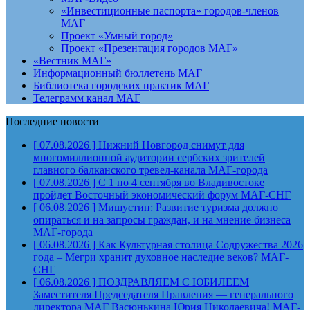
«Инвестиционные паспорта» городов-членов
МАГ
Проект «Умный город»
Проект «Презентация городов МАГ»
«Вестник МАГ»
Информационный бюллетень МАГ
Библиотека городских практик МАГ
Телеграмм канал МАГ
Последние новости
[ 07.08.2026 ]
Нижний Новгород снимут для
многомиллионной аудитории сербских зрителей
главного балканского тревел-канала
МАГ-города
[ 07.08.2026 ]
С 1 по 4 сентября во Владивостоке
пройдет Восточный экономический форум
МАГ-СНГ
[ 06.08.2026 ]
Мишустин: Развитие туризма должно
опираться и на запросы граждан, и на мнение бизнеса
МАГ-города
[ 06.08.2026 ]
Как Культурная столица Содружества 2026
года – Мегри хранит духовное наследие веков?
МАГ-
СНГ
[ 06.08.2026 ]
ПОЗДРАВЛЯЕМ С ЮБИЛЕЕМ
Заместителя Председателя Правления — генерального
директора МАГ Васюнькина Юрия Николаевича!
МАГ-