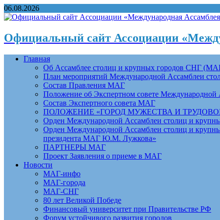
06.08.2026
Официальный сайт Ассоциации «Между
Главная
Об Ассамблее столиц и крупных городов СНГ (МА
План мероприятий Международной Ассамблеи столи
Состав Правления МАГ
Положение об Экспертном совете Международной 
Состав Экспертного совета МАГ
ПОЛОЖЕНИЕ «ГОРОД МУЖЕСТВА И ТРУДОВОЙ 
Орден Международной Ассамблеи столиц и крупных
Орден Международной Ассамблеи столиц и крупных
президента МАГ Ю.М. Лужкова»
ПАРТНЕРЫ МАГ
Проект Заявления о приеме в МАГ
Новости
МАГ-инфо
МАГ-города
МАГ-СНГ
80 лет Великой Победе
Финансовый университет при Правительстве РФ
Форум устойчивого развития городов