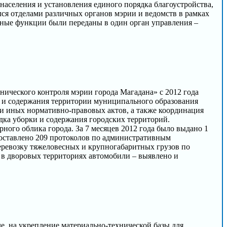
аселения и установления единого порядка благоустройства,
ся отделами различных органов мэрии и ведомств в рамках
анные функции были переданы в один орган управления –
нического контроля мэрии города Магадана» с 2012 года
а и содержания территории муниципального образования
и иных нормативно-правовых актов, а также координация
дка уборки и содержания городских территорий.
ного облика города. За 7 месяцев 2012 года было выдано 1
составлено 209 протоколов по административным
еревозку тяжеловесных и крупногабаритных грузов по
 в дворовых территориях автомобили – выявлено и
ле, на укрепление материально-технической базы для