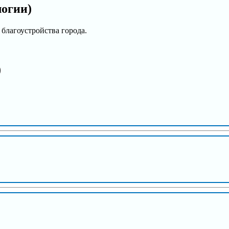
логии)
благоустройства города.
)