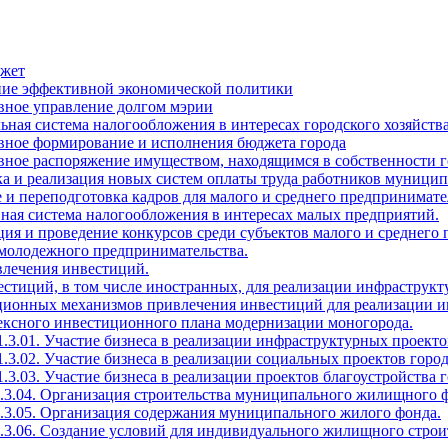
джет
ение эффективной экономической политики
вное управление долгом мэрии
ьная система налогообложения в интересах городского хозяйств
ивное формирование и исполнения бюджета города
вное распоряжение имуществом, находящимся в собственности г
тка и реализация новых систем оплаты труда работников муни
 и переподготовка кадров для малого и среднего предпринимате
ная система налогообложения в интересах малых предприятий.
ция и проведение конкурсов среди субъектов малого и среднего
 молодежного предпринимательства.
влечения инвестиций.
естиций, в том числе иностранных, для реализации инфраструкт
ационных механизмов привлечения инвестиций для реализации и
лексного инвестиционного плана модернизации моногорода.
1.3.01. Участие бизнеса в реализации инфраструктурных проекто
1.3.02. Участие бизнеса в реализации социальных проектов город
.3.03. Участие бизнеса в реализации проектов благоустройства г
1.3.04. Организация строительства муниципального жилищного 
1.3.05. Организация содержания муниципального жилого фонда.
1.3.06. Создание условий для индивидуального жилищного строи