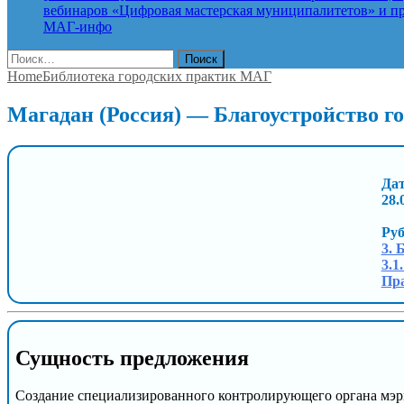
вебинаров «Цифровая мастерская муниципалитетов» и про
МАГ-инфо
Найти:
Home
Библиотека городских практик МАГ
Магадан (Россия) — Благоустройство г
Дат
28.
Ру
3. 
3.1
Пра
Сущность предложения
Создание специализированного контролирующего органа мэри