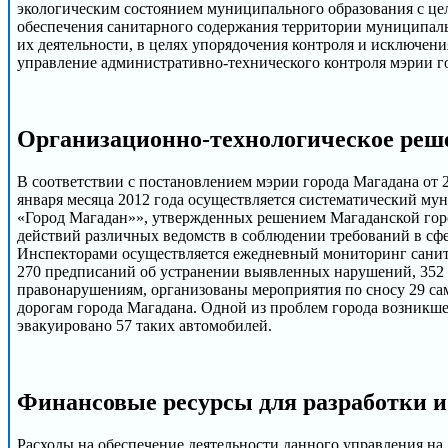
экологическим состоянием муниципального образования с цел
обеспечения санитарного содержания территории муниципальн
их деятельности, в целях упорядочения контроля и исключен
управление административно-технического контроля мэрии г
Организационно-технологическое реш
В соответствии с постановлением мэрии города Магадана от 
января месяца 2012 года осуществляется систематический м
«Город Магадан»», утвержденных решением Магаданской горо
действий различных ведомств в соблюдении требований в сфе
Инспекторами осуществляется ежедневный мониторинг санитар
270 предписаний об устранении выявленных нарушений, 352 а
правонарушениям, организованы мероприятия по сносу 29 са
дорогам города Магадана. Одной из проблем города возникш
эвакуировано 57 таких автомобилей.
Финансовые ресурсы для разработки и
Расходы на обеспечение деятельности данного управления на 