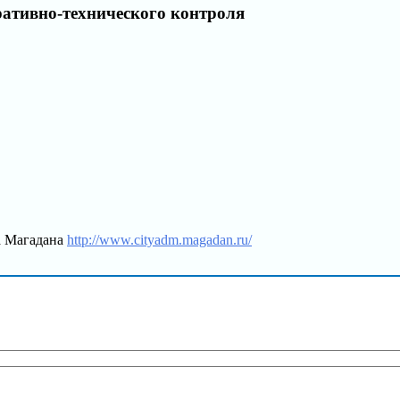
ативно-технического контроля
а Магадана
http://www.cityadm.magadan.ru/