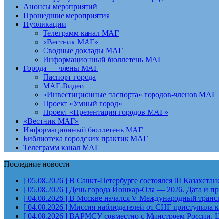
Анонсы мероприятий
Прошедшие мероприятия
Публикации
Телеграмм канал МАГ
«Вестник МАГ»
Сводные доклады МАГ
Информационный бюллетень МАГ
Города — члены МАГ
Паспорт города
МАГ-Видео
«Инвестиционные паспорта» городов-членов МАГ
Проект «Умный город»
Проект «Презентация городов МАГ»
«Вестник МАГ»
Информационный бюллетень МАГ
Библиотека городских практик МАГ
Телеграмм канал МАГ
Последние новости
[ 05.08.2026 ]
В Санкт-Петербурге состоялся III Казахст
[ 05.08.2026 ]
День города Йошкар-Ола — 2026. Дата и п
[ 04.08.2026 ]
В Москве начался V Международный тран
[ 04.08.2026 ]
Миссия наблюдателей от СНГ приступила к
[ 04.08.2026 ]
ВАРМСУ совместно с Минстроем России, Ц