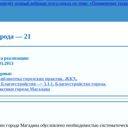
ведёт первый вебинар этого цикла по теме: «Применение техно
орода — 21
а реализации:
03.2013
брики:
Библиотека городских практик. ЖКХ.
. Благоустройство --> 3.1.1. Благоустройство города.
ктики города Магадана
и города Магадана обусловлено необходимостью систематическ