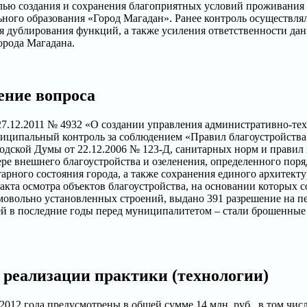
ью создания и сохранения благоприятных условий проживания н
ого образования «Город Магадан». Ранее контроль осуществлял
ия дублирования функций, а также усиления ответственности д
орода Магадана.
ение вопроса
27.12.2011 № 4932 «О создании управления административно-тех
униципальный контроль за соблюдением «Правил благоустройств
дской Думы от 22.12.2006 № 123-Д, санитарных норм и правил 
ре внешнего благоустройства и озеленения, определенного поря
ного состояния города, а также сохранения единого архитектур
кта осмотра объектов благоустройства, на основании которых 
мовольно установленных строений, выдано 391 разрешение на п
ей в последние годы перед муниципалитетом – стали брошенные
 реализации практики (технологии)
2012 года предусмотрены в общей сумме 14 млн. руб., в том чис