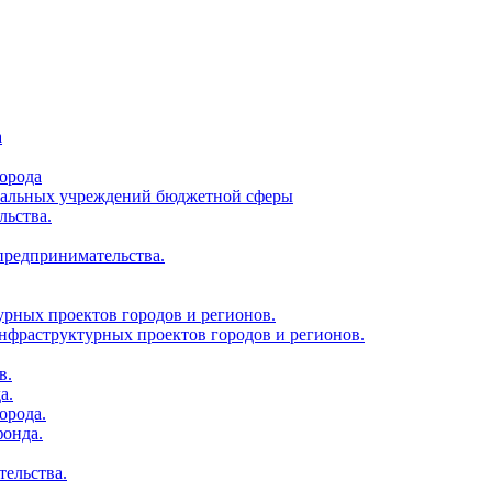
а
орода
ципальных учреждений бюджетной сферы
льства.
 предпринимательства.
урных проектов городов и регионов.
нфраструктурных проектов городов и регионов.
в.
а.
орода.
фонда.
тельства.