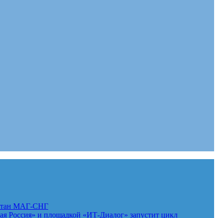
стан
МАГ-СНГ
 Россия» и площадкой «ИТ-Диалог» запустит цикл