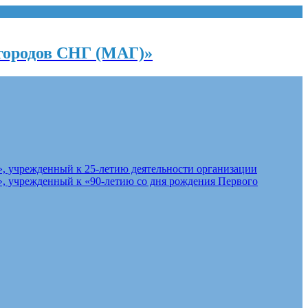
городов СНГ (МАГ)»
, учрежденный к 25-летию деятельности организации
, учрежденный к «90-летию со дня рождения Первого