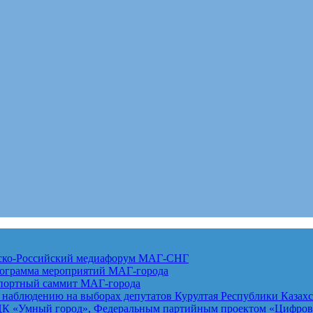
анско-Российский медиафорум
МАГ-СНГ
рограмма мероприятий
МАГ-города
спортный саммит
МАГ-города
 наблюдению на выборах депутатов Курултая Республики Казах
К «Умный город», Федеральным партийным проектом «Цифровая