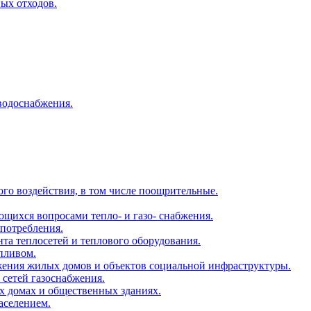
ых отходов.
водоснабжения.
ого воздействия, в том числе поощрительные.
ющихся вопросами тепло- и газо- снабжения.
опотребления.
нта теплосетей и теплового оборудования.
опливом.
абжения жилых домов и объектов социальной инфраструктуры.
 сетей газоснабжения.
ых домах и общественных зданиях.
населением.