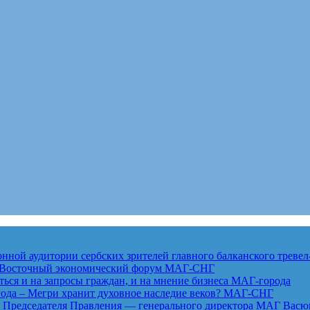
ной аудитории сербских зрителей главного балканского тревел
ет Восточный экономический форум
МАГ-СНГ
ься и на запросы граждан, и на мнение бизнеса
МАГ-города
года – Мегри хранит духовное наследие веков?
МАГ-СНГ
едседателя Правления — генерального директора МАГ Васю