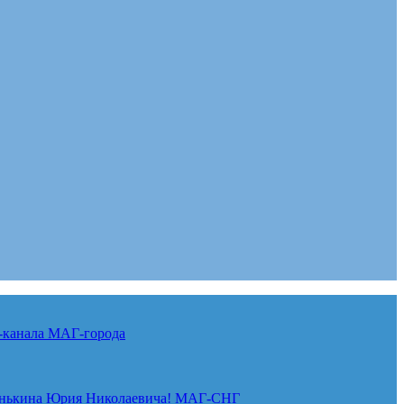
-канала
МАГ-города
нькина Юрия Николаевича!
МАГ-СНГ