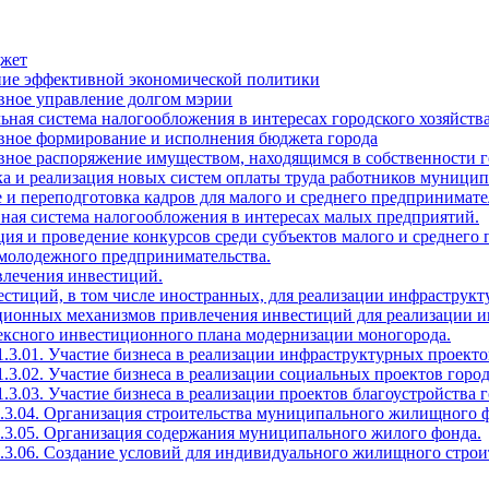
джет
ение эффективной экономической политики
вное управление долгом мэрии
ьная система налогообложения в интересах городского хозяйств
ивное формирование и исполнения бюджета города
вное распоряжение имуществом, находящимся в собственности г
тка и реализация новых систем оплаты труда работников муни
 и переподготовка кадров для малого и среднего предпринимате
ная система налогообложения в интересах малых предприятий.
ция и проведение конкурсов среди субъектов малого и среднего
 молодежного предпринимательства.
влечения инвестиций.
естиций, в том числе иностранных, для реализации инфраструкт
ационных механизмов привлечения инвестиций для реализации и
лексного инвестиционного плана модернизации моногорода.
1.3.01. Участие бизнеса в реализации инфраструктурных проекто
1.3.02. Участие бизнеса в реализации социальных проектов город
.3.03. Участие бизнеса в реализации проектов благоустройства г
1.3.04. Организация строительства муниципального жилищного 
1.3.05. Организация содержания муниципального жилого фонда.
1.3.06. Создание условий для индивидуального жилищного строи