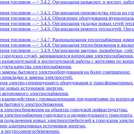
еления топливом —> 3.4.2. Организация разъяснит. и воспит. рабо
селения топливом —> 3.4.3. Организация производства тепла на 
аселения топливом —> 3.4.4. Обновление оборудования муниципа
еления топливом —> 3.4.5. Организация укладки новых сетей теп
селения топливом —> 3.4.6. Организация ремонта теплосетей. Ор
селения топливом —> 3.4.7. Рационализация теплоснабжения домов
селения топливом —> 3.4.8. Организация теплосбережения в жилы
селения топливом —> 3.4.9. Организация закупки, разработки, со
я городских служб, занимающихся вопросами электроснабжения.
я разъяснительной и воспитательной работы с жителями по вопр
 учета качества электроснабжения.
я замены бытового электрооборудования на более совершенное.
 прокладки и замены электросетей.
ация электро-генерирующего оборудования и трансформаторных
ние новых источников энергии.
я автономного электроснабжения.
ия взаимодействия с промышленными предприятиями по вопроса
ия бытового электросбержения.
ия электросбережения на объектах городской инфраструктуры.
ия электроснабжения городского и индивидуального транспорта
ия подключения новых электропотребителей к городским электро
ание альтернативных источников энергии.
 в ресурсоэнергосбережении.