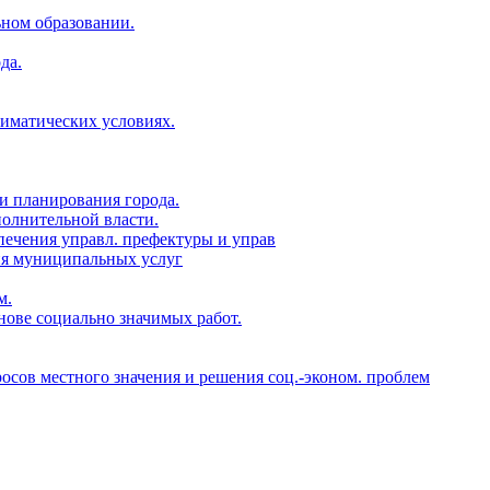
ьном образовании.
да.
лиматических условиях.
и планирования города.
полнительной власти.
печения управл. префектуры и управ
ия муниципальных услуг
м.
нове социально значимых работ.
росов местного значения и решения соц.-эконом. проблем