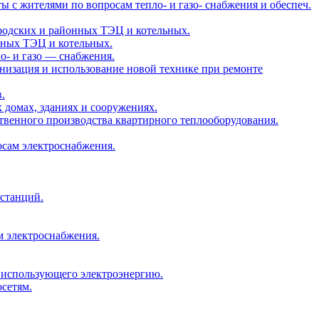
ты с жителями по вопросам тепло- и газо- снабжения и обеспеч.
городских и районных ТЭЦ и котельных.
льных ТЭЦ и котельных.
ло- и газо — снабжения.
ганизация и использование новой технике при ремонте
.
х домах, зданиях и сооружениях.
бственного производства квартирного теплооборудования.
осам электроснабжения.
 станций.
м электроснабжения.
, использующего электроэнергию.
сетям.