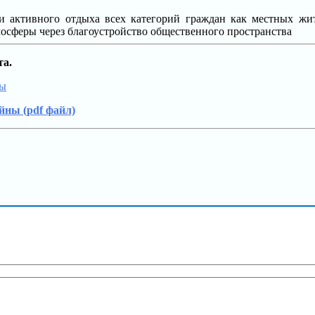
 активного отдыха всех категорий граждан как местных жите
сферы через благоустройство общественного пространства
та.
ны
йны (pdf файл)