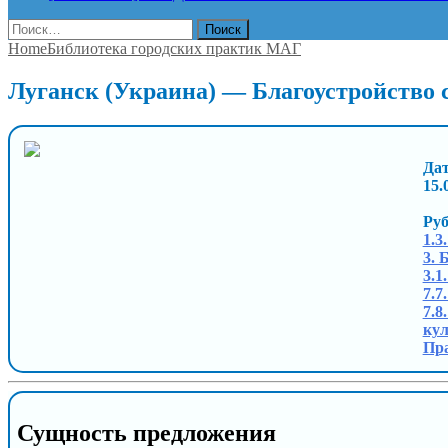
Найти:
Home
Библиотека городских практик МАГ
Луганск (Украина) — Благоустройство 
Дат
15.
Ру
1.3
3. 
3.1
7.7
7.8
кул
Пра
Сущность предложения