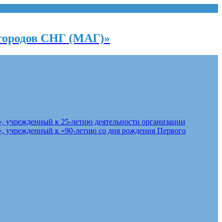
городов СНГ (МАГ)»
, учрежденный к 25-летию деятельности организации
, учрежденный к «90-летию со дня рождения Первого