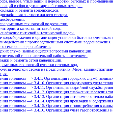
 сбора, вывоза, утилизации и переработки бытовых и промышленн
новаций в сбор и утилизацию бытовых отходов.
рокладки и ремонта водопроводов.
одоснабжения частного жилого сектора.
одосбережения.
 современных технологий водоочистки.
ониторинга качества питьевой воды.
оснабжение питьевой и технической водой.
е водосбережения и организация установки бытовых счетчиков 
заимодействия с производственными системами водоснабжения.
ого сектора в водоснабжении.
одских служб, занимающихся вопросами канализации.
яснительной и воспитательной работы с жителями.
ладки и ремонта сетей канализации.
овременных технологий очистки сточных вод.
роля за очисткой стоков на предприятиях. Меры административн
ация.
селения топливом —> 3.4.1. Организация городских служб, занима
селения топливом —> 3.4.10. Организация квартирного учета тепл
селения топливом —> 3.4.11. Организация аварийной службы ремо
селения топливом —> 3.4.12. Организация снабжения населения т
аселения топливом —> 3.4.13. Организация автономного теплосн
селения топливом —> 3.4.14. Организация прокладки и содержания
селения топливом —> 3.4.15. Организация газопотребления в жил
еления топливом —> 3.4.16. Организация учета газопотребления 