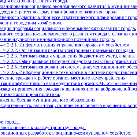
зация стратегии развития города.
 планирования социально-экономического развития в муниципал
дход к стратегическому планированию развития города.
твенного участия в процессе стратегического планирования горо
влении городским хозяйством.
зация программ социального и экономического развития города.
йчивого социально-экономического развития города в сложных к
ование научного и инновационного потенциала города.
—> 2.2.1. Информатизация управления городским хозяйством.
—> 2.2.2. Организация работы электронных приемных граждан.
—> 2.2.3. Автоматизация управления бюджетного учета, анализа 
—> 2.2.4. Официальное Интернет-представительство органов ис
—> 2.2.5. Автоматизированная система документационного обес
 —> 2.2.6. Информационные технологии в системе предоставлен
ечение граждан к работе органов местного самоуправления.
низация эффективного взаимодействия органов МСУ с население
низация привлечения граждан к выполнению на добровольной ос
ктивная жилищная политика.
вижение бренда муниципального образования.
творительность: организац. привлечения бизнеса к решению воп
во города.
алого бизнеса к благоустройству города.
нновационных разработок в жилищно-коммунальном хозяйстве.