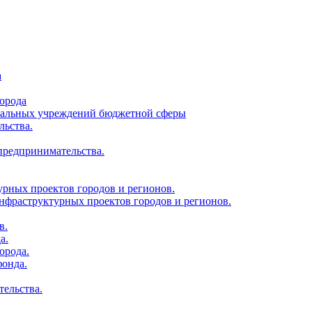
а
орода
ципальных учреждений бюджетной сферы
льства.
 предпринимательства.
урных проектов городов и регионов.
нфраструктурных проектов городов и регионов.
в.
а.
орода.
фонда.
тельства.