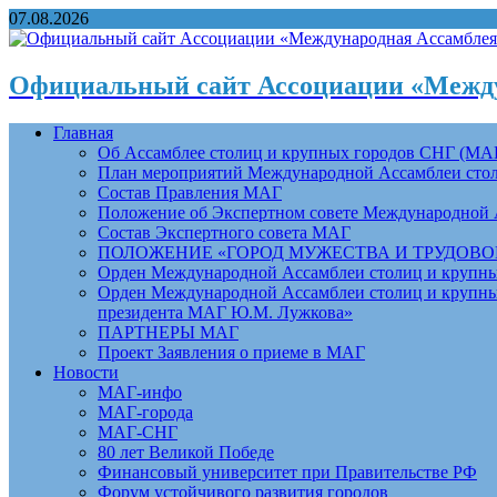
07.08.2026
Официальный сайт Ассоциации «Между
Главная
Об Ассамблее столиц и крупных городов СНГ (МА
План мероприятий Международной Ассамблеи столи
Состав Правления МАГ
Положение об Экспертном совете Международной 
Состав Экспертного совета МАГ
ПОЛОЖЕНИЕ «ГОРОД МУЖЕСТВА И ТРУДОВОЙ 
Орден Международной Ассамблеи столиц и крупных
Орден Международной Ассамблеи столиц и крупных
президента МАГ Ю.М. Лужкова»
ПАРТНЕРЫ МАГ
Проект Заявления о приеме в МАГ
Новости
МАГ-инфо
МАГ-города
МАГ-СНГ
80 лет Великой Победе
Финансовый университет при Правительстве РФ
Форум устойчивого развития городов