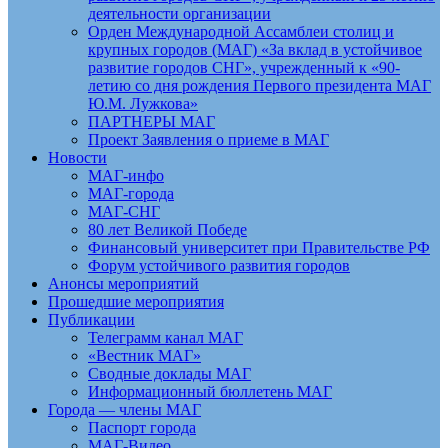
деятельности организации
Орден Международной Ассамблеи столиц и
крупных городов (МАГ) «За вклад в устойчивое
развитие городов СНГ», учрежденный к «90-
летию со дня рождения Первого президента МАГ
Ю.М. Лужкова»
ПАРТНЕРЫ МАГ
Проект Заявления о приеме в МАГ
Новости
МАГ-инфо
МАГ-города
МАГ-СНГ
80 лет Великой Победе
Финансовый университет при Правительстве РФ
Форум устойчивого развития городов
Анонсы мероприятий
Прошедшие мероприятия
Публикации
Телеграмм канал МАГ
«Вестник МАГ»
Сводные доклады МАГ
Информационный бюллетень МАГ
Города — члены МАГ
Паспорт города
МАГ-Видео