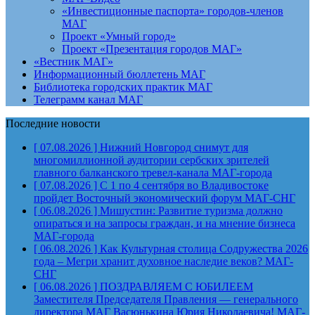
«Инвестиционные паспорта» городов-членов
МАГ
Проект «Умный город»
Проект «Презентация городов МАГ»
«Вестник МАГ»
Информационный бюллетень МАГ
Библиотека городских практик МАГ
Телеграмм канал МАГ
Последние новости
[ 07.08.2026 ]
Нижний Новгород снимут для
многомиллионной аудитории сербских зрителей
главного балканского тревел-канала
МАГ-города
[ 07.08.2026 ]
С 1 по 4 сентября во Владивостоке
пройдет Восточный экономический форум
МАГ-СНГ
[ 06.08.2026 ]
Мишустин: Развитие туризма должно
опираться и на запросы граждан, и на мнение бизнеса
МАГ-города
[ 06.08.2026 ]
Как Культурная столица Содружества 2026
года – Мегри хранит духовное наследие веков?
МАГ-
СНГ
[ 06.08.2026 ]
ПОЗДРАВЛЯЕМ С ЮБИЛЕЕМ
Заместителя Председателя Правления — генерального
директора МАГ Васюнькина Юрия Николаевича!
МАГ-