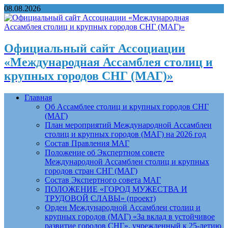
08.08.2026
Официальный сайт Ассоциации
«Международная Ассамблея столиц и
крупных городов СНГ (МАГ)»
Главная
Об Ассамблее столиц и крупных городов СНГ
(МАГ)
План мероприятий Международной Ассамблеи
столиц и крупных городов (МАГ) на 2026 год
Состав Правления МАГ
Положение об Экспертном совете
Международной Ассамблеи столиц и крупных
городов стран СНГ (МАГ)
Состав Экспертного совета МАГ
ПОЛОЖЕНИЕ «ГОРОД МУЖЕСТВА И
ТРУДОВОЙ СЛАВЫ» (проект)
Орден Международной Ассамблеи столиц и
крупных городов (МАГ) «За вклад в устойчивое
развитие городов СНГ», учрежденный к 25-летию