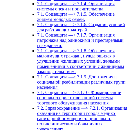
7.1. Соцзащита —> 7.1.4. Организация
системы опеки и попечительства.
7.1. Соцзащита —> 7.1.5. Обеспечение
жильем молодых семей.
7.1. Соцзащита —> 7.1.6. Создание условий
для работающих матерей.
7.1. Соцзащита —> 7.1.7. Организация
патронажа над одинокими и престарелыми
гражданами.
7.1. Соцзащита —> 7.1.8. Обеспечения
малоимущих граждан, нуждающихся в
улучшении жилищных условий, жилыми
помещениями в соответствии с жилищным
законодательством.
7.1. Соцзащита —> 7.1.9. Достижения в
социальной реабилитации различных групп
населения.
7.1. Соцзащита —> 7.1.10. Формирование
социально ориентированной системы
торгового обслуживания населения.
7.2. Здравоохранение —> 7.2.1. Организация
оказания на территории города медико-
санитарной помощи в стационально-
поликлинических и больничных
учреждениях.