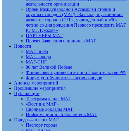
деятельности организации
Орден Международной Ассамблеи столиц и
крупных городов (МАГ) «За вклад в устойчивое
развитие городов СНГ», учрежденный к «90-
летию со дня рождения Первого президента МАГ
Ю.М. Лужкова»
ПАРТНЕРЫ МАГ
Проект Заявления о приеме в МАГ
Новости
МАГ-инфо
МАГ-города
МАГ-СНГ
80 лет Великой Победе
Финансовый университет при Правительстве РФ
Форум устойчивого развития городов
Анонсы мероприятий
Прошедшие мероприятия
Публикации
Телеграмм канал МАГ
«Вестник МАГ»
Сводные доклады МАГ
Информационный бюллетень МАГ
Города — члены МАГ
Паспорт города
МАГ-Видео