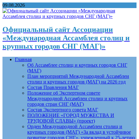
09.08.2026
Официальный сайт Ассоциации
«Международная Ассамблея столиц и
крупных городов СНГ (МАГ)»
Главная
Об Ассамблее столиц и крупных городов СНГ
(МАГ)
План мероприятий Международной Ассамблеи
столиц и крупных городов (МАГ) на 2026 год
Состав Правления МАГ
Положение об Экспертном совете
Международной Ассамблеи столиц и крупных
городов стран СНГ (МАГ)
Состав Экспертного совета МАГ
ПОЛОЖЕНИЕ «ГОРОД МУЖЕСТВА И
ТРУДОВОЙ СЛАВЫ» (проект)
Орден Международной Ассамблеи столиц и
крупных городов (МАГ) «За вклад в устойчивое
развитие городов СНГ», учрежденный к 25-летию