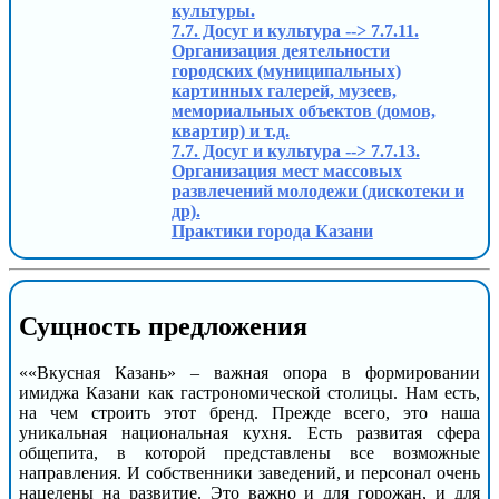
культуры.
7.7. Досуг и культура --> 7.7.11.
Организация деятельности
городских (муниципальных)
картинных галерей, музеев,
мемориальных объектов (домов,
квартир) и т.д.
7.7. Досуг и культура --> 7.7.13.
Организация мест массовых
развлечений молодежи (дискотеки и
др).
Практики города Казани
Сущность предложения
««Вкусная Казань» – важная опора в формировании
имиджа Казани как гастрономической столицы. Нам есть,
на чем строить этот бренд. Прежде всего, это наша
уникальная национальная кухня. Есть развитая сфера
общепита, в которой представлены все возможные
направления. И собственники заведений, и персонал очень
нацелены на развитие. Это важно и для горожан, и для