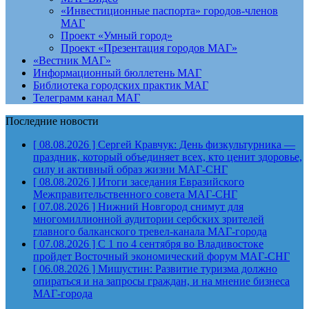
«Инвестиционные паспорта» городов-членов
МАГ
Проект «Умный город»
Проект «Презентация городов МАГ»
«Вестник МАГ»
Информационный бюллетень МАГ
Библиотека городских практик МАГ
Телеграмм канал МАГ
Последние новости
[ 08.08.2026 ]
Сергей Кравчук: День физкультурника —
праздник, который объединяет всех, кто ценит здоровье,
силу и активный образ жизни
МАГ-СНГ
[ 08.08.2026 ]
Итоги заседания Евразийского
Межправительственного совета
МАГ-СНГ
[ 07.08.2026 ]
Нижний Новгород снимут для
многомиллионной аудитории сербских зрителей
главного балканского тревел-канала
МАГ-города
[ 07.08.2026 ]
С 1 по 4 сентября во Владивостоке
пройдет Восточный экономический форум
МАГ-СНГ
[ 06.08.2026 ]
Мишустин: Развитие туризма должно
опираться и на запросы граждан, и на мнение бизнеса
МАГ-города