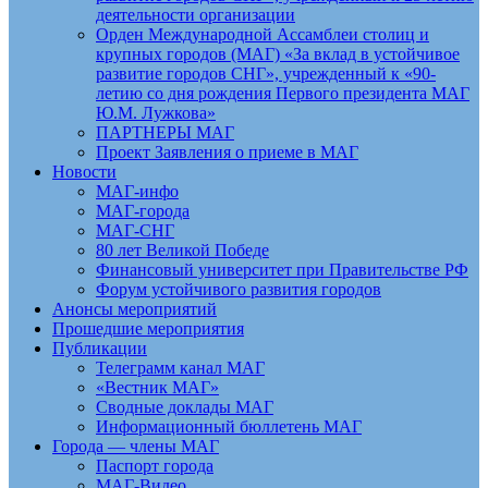
деятельности организации
Орден Международной Ассамблеи столиц и
крупных городов (МАГ) «За вклад в устойчивое
развитие городов СНГ», учрежденный к «90-
летию со дня рождения Первого президента МАГ
Ю.М. Лужкова»
ПАРТНЕРЫ МАГ
Проект Заявления о приеме в МАГ
Новости
МАГ-инфо
МАГ-города
МАГ-СНГ
80 лет Великой Победе
Финансовый университет при Правительстве РФ
Форум устойчивого развития городов
Анонсы мероприятий
Прошедшие мероприятия
Публикации
Телеграмм канал МАГ
«Вестник МАГ»
Сводные доклады МАГ
Информационный бюллетень МАГ
Города — члены МАГ
Паспорт города
МАГ-Видео