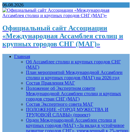
06.08.2026
Официальный сайт Ассоциации
«Международная Ассамблея столиц и
крупных городов СНГ (МАГ)»
Главная
Об Ассамблее столиц и крупных городов СНГ
(МАГ)
План мероприятий Международной Ассамблеи
столиц и крупных городов (МАГ) на 2026 год
Состав Правления МАГ
Положение об Экспертном совете
Международной Ассамблеи столиц и крупных
городов стран СНГ (МАГ)
Состав Экспертного совета МАГ
ПОЛОЖЕНИЕ «ГОРОД МУЖЕСТВА И
ТРУДОВОЙ СЛАВЫ» (проект)
Орден Международной Ассамблеи столиц и
крупных городов (МАГ) «За вклад в устойчивое
развитие городов СНГ», учрежденный к 25-летию