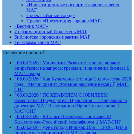
«Инвестиционные паспорта» городов-членов
МАГ
Проект «Умный город»
Проект «Презентация городов МАГ»
«Вестник МАГ»
Информационный бюллетень МАГ
Библиотека городских практик МАГ
Телеграмм канал МАГ
Последние новости
[ 06.08.2026 ]
Мишустин: Развитие туризма должно
опираться и на запросы граждан, и на мнение бизнеса
МАГ-города
[ 06.08.2026 ]
Как Культурная столица Содружества 2026
года – Мегри хранит духовное наследие веков?
МАГ-
СНГ
[ 06.08.2026 ]
ПОЗДРАВЛЯЕМ С ЮБИЛЕЕМ
Заместителя Председателя Правления — генерального
директора МАГ Васюнькина Юрия Николаевича!
МАГ-СНГ
[ 05.08.2026 ]
В Санкт-Петербурге состоялся III
Казахстанско-Российский медиафорум
МАГ-СНГ
[ 05.08.2026 ]
День города Йошкар-Ола — 2026. Дата и
программа мероприятий
МАГ-города