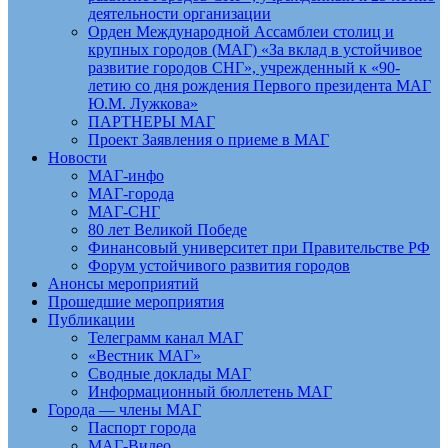
деятельности организации
Орден Международной Ассамблеи столиц и
крупных городов (МАГ) «За вклад в устойчивое
развитие городов СНГ», учрежденный к «90-
летию со дня рождения Первого президента МАГ
Ю.М. Лужкова»
ПАРТНЕРЫ МАГ
Проект Заявления о приеме в МАГ
Новости
МАГ-инфо
МАГ-города
МАГ-СНГ
80 лет Великой Победе
Финансовый университет при Правительстве РФ
Форум устойчивого развития городов
Анонсы мероприятий
Прошедшие мероприятия
Публикации
Телеграмм канал МАГ
«Вестник МАГ»
Сводные доклады МАГ
Информационный бюллетень МАГ
Города — члены МАГ
Паспорт города
МАГ-Видео