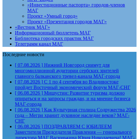
«Инвестиционные паспорта» городов-членов
МАГ
Проект «Умный город»
Проект «Презентация городов МАГ»
«Вестник МАГ»
Информационный бюллетень МАГ
Библиотека городских практик МАГ
Телеграмм канал МАГ
Последние новости
[ 07.08.2026 ]
Нижний Новгород снимут для
многомиллионной аудитории сербских зрителей
главного балканского тревел-канала
МАГ-города
[ 07.08.2026 ]
С 1 по 4 сентября во Владивостоке
пройдет Восточный экономический форум
МАГ-СНГ
[ 06.08.2026 ]
Мишустин: Развитие туризма должно
опираться и на запросы граждан, и на мнение бизнеса
МАГ-города
[ 06.08.2026 ]
Как Культурная столица Содружества 2026
года – Мегри хранит духовное наследие веков?
МАГ-
СНГ
[ 06.08.2026 ]
ПОЗДРАВЛЯЕМ С ЮБИЛЕЕМ
Заместителя Председателя Правления — генерального
директора МАГ Васюнькина Юрия Николаевича!
МАГ-