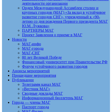
деятельности организации
Орден Международной Ассамблеи столиц и
крупных городов (МАГ) «За вклад в устойчивое
развитие городов СНГ», учрежденный к «90-
летию со дня рождения Первого президента МАГ
Ю.М. Лужкова»
ПАРТНЕРЫ МАГ
Проект Заявления о приеме в МАГ
Новости
МАГ-инфо
МАГ-города
МАГ-СНГ
80 лет Великой Победе
Финансовый университет при Правительстве РФ
Форум устойчивого развития городов
Анонсы мероприятий
Прошедшие мероприятия
Публикации
Телеграмм канал МАГ
«Вестник МАГ»
Сводные доклады МАГ
Информационный бюллетень МАГ
Города — члены МАГ
Паспорт города
МАГ-Видео