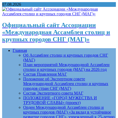
07.08.2026
Официальный сайт Ассоциации
«Международная Ассамблея столиц и
крупных городов СНГ (МАГ)»
Главная
Об Ассамблее столиц и крупных городов СНГ
(МАГ)
План мероприятий Международной Ассамблеи
столиц и крупных городов (МАГ) на 2026 год
Состав Правления МАГ
Положение об Экспертном совете
Международной Ассамблеи столиц и крупных
городов стран СНГ (МАГ)
Состав Экспертного совета МАГ
ПОЛОЖЕНИЕ «ГОРОД МУЖЕСТВА И
ТРУДОВОЙ СЛАВЫ» (проект)
Орден Международной Ассамблеи столиц и
крупных городов (МАГ) «За вклад в устойчивое
развитие городов СНГ», учрежденный к 25-летию