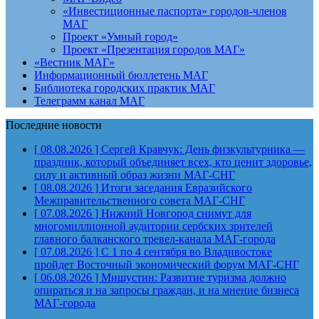
«Инвестиционные паспорта» городов-членов
МАГ
Проект «Умный город»
Проект «Презентация городов МАГ»
«Вестник МАГ»
Информационный бюллетень МАГ
Библиотека городских практик МАГ
Телеграмм канал МАГ
Последние новости
[ 08.08.2026 ]
Сергей Кравчук: День физкультурника —
праздник, который объединяет всех, кто ценит здоровье,
силу и активный образ жизни
МАГ-СНГ
[ 08.08.2026 ]
Итоги заседания Евразийского
Межправительственного совета
МАГ-СНГ
[ 07.08.2026 ]
Нижний Новгород снимут для
многомиллионной аудитории сербских зрителей
главного балканского тревел-канала
МАГ-города
[ 07.08.2026 ]
С 1 по 4 сентября во Владивостоке
пройдет Восточный экономический форум
МАГ-СНГ
[ 06.08.2026 ]
Мишустин: Развитие туризма должно
опираться и на запросы граждан, и на мнение бизнеса
МАГ-города