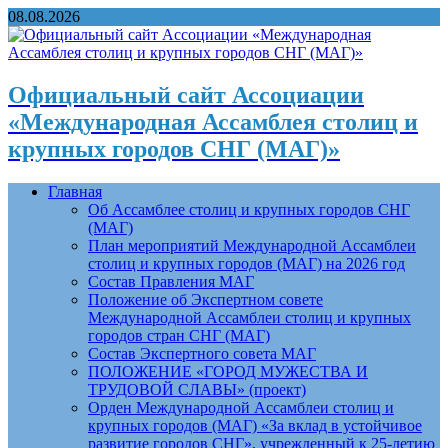
08.08.2026
Официальный сайт Ассоциации
«Международная Ассамблея столиц и
крупных городов СНГ (МАГ)»
Главная
Об Ассамблее столиц и крупных городов СНГ
(МАГ)
План мероприятий Международной Ассамблеи
столиц и крупных городов (МАГ) на 2026 год
Состав Правления МАГ
Положение об Экспертном совете
Международной Ассамблеи столиц и крупных
городов стран СНГ (МАГ)
Состав Экспертного совета МАГ
ПОЛОЖЕНИЕ «ГОРОД МУЖЕСТВА И
ТРУДОВОЙ СЛАВЫ» (проект)
Орден Международной Ассамблеи столиц и
крупных городов (МАГ) «За вклад в устойчивое
развитие городов СНГ», учрежденный к 25-летию