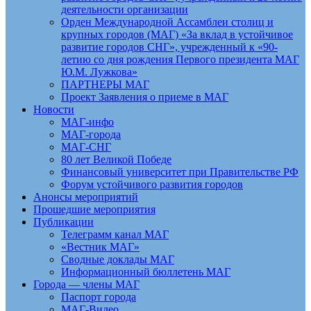
деятельности организации
Орден Международной Ассамблеи столиц и
крупных городов (МАГ) «За вклад в устойчивое
развитие городов СНГ», учрежденный к «90-
летию со дня рождения Первого президента МАГ
Ю.М. Лужкова»
ПАРТНЕРЫ МАГ
Проект Заявления о приеме в МАГ
Новости
МАГ-инфо
МАГ-города
МАГ-СНГ
80 лет Великой Победе
Финансовый университет при Правительстве РФ
Форум устойчивого развития городов
Анонсы мероприятий
Прошедшие мероприятия
Публикации
Телеграмм канал МАГ
«Вестник МАГ»
Сводные доклады МАГ
Информационный бюллетень МАГ
Города — члены МАГ
Паспорт города
МАГ-Видео