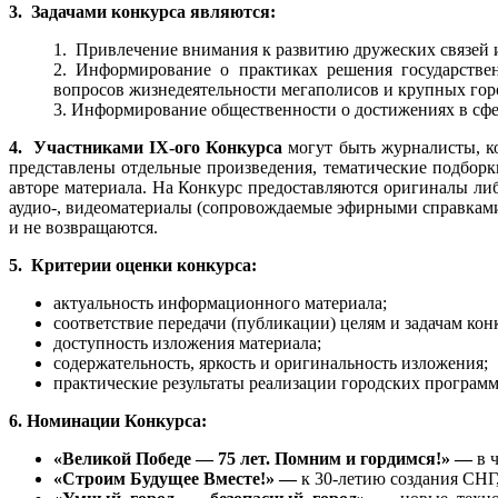
3. Задачами конкурса являются:
1. Привлечение внимания к развитию дружеских связей 
2. Информирование о практиках решения государстве
вопросов жизнедеятельности мегаполисов и крупных гор
3. Информирование общественности о достижениях в сфе
4. Участниками IX-ого Конкурса
могут быть журналисты, ко
представлены отдельные произведения, тематические подборк
авторе материала. На Конкурс предоставляются оригиналы ли
аудио-, видеоматериалы (сопровождаемые эфирными справками)
и не возвращаются.
5. Критерии оценки конкурса:
актуальность информационного материала;
соответствие передачи (публикации) целям и задачам кон
доступность изложения материала;
содержательность, яркость и оригинальность изложения;
практические результаты реализации городских программ
6. Номинации Конкурса:
«Великой Победе — 75 лет. Помним и гордимся!» —
в 
«Строим Будущее Вместе!» —
к 30-летию создания СНГ