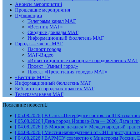
Анонсы мероприятий
Прошедшие мероприятия
Публикации
Телеграмм канал МАГ
«Вестник МАГ»
Сводные доклады МАГ
Информационный бюллетень МАГ
Города — члены МАГ
Паспорт города
МАГ-Видео
«Инвестиционные паспорта» городов-членов МАГ
Проект «Умный город»
Проект «Презентация городов МАГ»
«Вестник МАГ»
Информационный бюллетень МАГ
Библиотека городских практик МАГ
Телеграмм канал МАГ
Последние новости
[ 05.08.2026 ]
В Санкт-Петербурге состоялся III Казахст
[ 05.08.2026 ]
День города Йошкар-Ола — 2026. Дата и п
[ 04.08.2026 ]
В Москве начался V Международный тран
[ 04.08.2026 ]
Миссия наблюдателей от СНГ приступила к
[ 04.08.2026 ]
ВАРМСУ совместно с Минстроем России, Ц