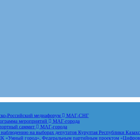
анско-Российский медиафорум
МАГ-СНГ
рограмма мероприятий
МАГ-города
спортный саммит
МАГ-города
 наблюдению на выборах депутатов Курултая Республики Казах
К «Умный город», Федеральным партийным проектом «Цифровая