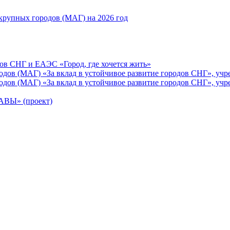
рупных городов (МАГ) на 2026 год
ов СНГ и ЕАЭС «Город, где хочется жить»
ов (МАГ) «За вклад в устойчивое развитие городов СНГ», учр
ов (МАГ) «За вклад в устойчивое развитие городов СНГ», учр
Ы» (проект)