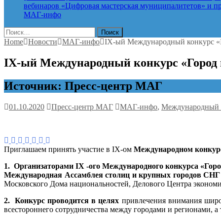
вебинаров «Цифровая мастерская муниципалитетов» и пр
МАГ-инфо
Найти:
Home
Новости
МАГ-инфо
IX-ый Международный конкурс «
IX-ый Международный конкурс «Город 
Источник: Пресс-центр МАГ
01.10.2020
Пресс-центр МАГ
МАГ-инфо
,
Международный к
Приглашаем принять участие в IX-ом
Международном конкурс
1. Организаторами IX -ого Международного конкурса «Горо
Международная Ассамблея столиц и крупных городов СН
Московского Дома национальностей, Делового Центра экономи
2.
Конкурс проводится в целях
привлечения внимания широк
всестороннего сотрудничества между городами и регионами, 