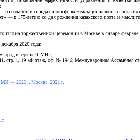
логии, повышение эффективности управления и качества жиз
;
— о создании в городах атмосферы межнационального согласия 
ют»
— к 175-летию со дня рождения казахского поэта и мыслите
оится на торжественной церемонии в Москве в январе-феврале 
декабря 2020 года:
«Город в зеркале СМИ»;
д 11, стр. 1, 19-ый этаж, оф. № 1946; Международная Ассамбле
МИ — 2020», Москва, 2021 г.
а»