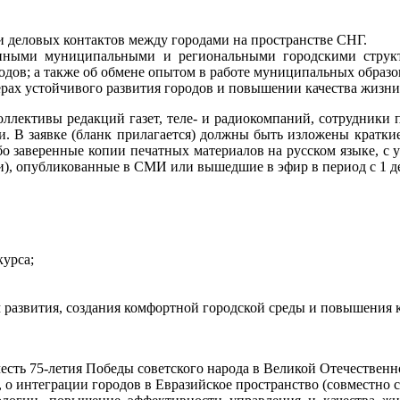
и деловых контактов между городами на пространстве СНГ.
нными муниципальными и региональными городскими структу
одов; а также об обмене опытом в работе муниципальных образо
рах устойчивого развития городов и повышении качества жизни
ллективы редакций газет, теле- и радиокомпаний, сотрудники 
и. В заявке (бланк прилагается) должны быть изложены кратки
бо заверенные копии печатных материалов на русском языке, с 
, опубликованные в СМИ или вышедшие в эфир в период с 1 дека
курса;
 развития, создания комфортной городской среды и повышения к
честь 75-летия Победы советского народа в Великой Отечественн
, о интеграции городов в Евразийское пространство (совместно