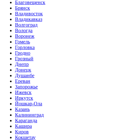
Благовещенск
Брянск
Владивосток
Владикавказ
Волгоград
Вологда
Воронеж
Гомель
Горловка
Гродно
Грозный
Днепр
Донецк
Душанбе
Ереван
Запорожье
Ижевск
Иркутск
Йошкар-Ола
Казань
Калининград
Караганда
Кашира
Киров
Кокшетау