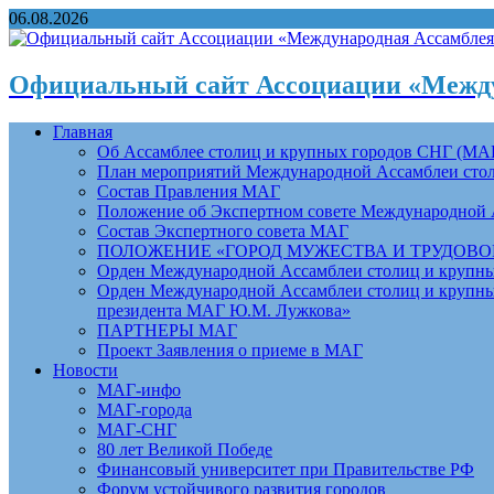
06.08.2026
Официальный сайт Ассоциации «Между
Главная
Об Ассамблее столиц и крупных городов СНГ (МА
План мероприятий Международной Ассамблеи столи
Состав Правления МАГ
Положение об Экспертном совете Международной 
Состав Экспертного совета МАГ
ПОЛОЖЕНИЕ «ГОРОД МУЖЕСТВА И ТРУДОВОЙ 
Орден Международной Ассамблеи столиц и крупных
Орден Международной Ассамблеи столиц и крупных
президента МАГ Ю.М. Лужкова»
ПАРТНЕРЫ МАГ
Проект Заявления о приеме в МАГ
Новости
МАГ-инфо
МАГ-города
МАГ-СНГ
80 лет Великой Победе
Финансовый университет при Правительстве РФ
Форум устойчивого развития городов