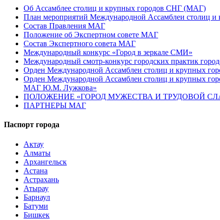
Об Ассамблее столиц и крупных городов СНГ (МАГ)
План мероприятий Международной Ассамблеи столиц и к
Состав Правления МАГ
Положение об Экспертном совете МАГ
Состав Экспертного совета МАГ
Международный конкурс «Город в зеркале СМИ»
Международный смотр-конкурс городских практик город
Орден Международной Ассамблеи столиц и крупных город
Орден Международной Ассамблеи столиц и крупных город
МАГ Ю.М. Лужкова»
ПОЛОЖЕНИЕ «ГОРОД МУЖЕСТВА И ТРУДОВОЙ СЛАВ
ПАРТНЕРЫ МАГ
Паспорт города
Актау
Алматы
Архангельск
Астана
Астрахань
Атырау
Барнаул
Батуми
Бишкек