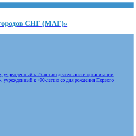
городов СНГ (МАГ)»
, учрежденный к 25-летию деятельности организации
, учрежденный к «90-летию со дня рождения Первого