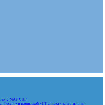
стан
МАГ-СНГ
 Россия» и площадкой «ИТ-Диалог» запустит цикл