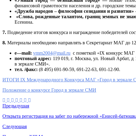
«Умный город — безопасный город» —
новые техно
финансовой грамотности населения и др. городские темы
«Дружба народов – философия созидания и развития»
«Слова, рожденные талантом, границ земных не зна
Есенина.
7.
Подведение итогов конкурса и награждение победителей сост
8.
Материалы необходимо направлять в Секретариат МАГ до 12 
e
—
mail
:
vmm2004@mail.ru
c пометкой «IX конкурс МАГ 
почтовый адрес:
119 019, г. Москва, ул. Новый Арбат, 
в зеркале СМИ».
тел. /факс:
(8 495) 691-90-59, 691-22-63, 691-12-90.
ИТОГИ IX Международного Конкурса МАГ «Город в зеркале С
Положение о конкурсе Город в зеркале СМИ
Предыдущая
Открыта регистрация на забег по набережной «Енисей-батюшк
Следующая