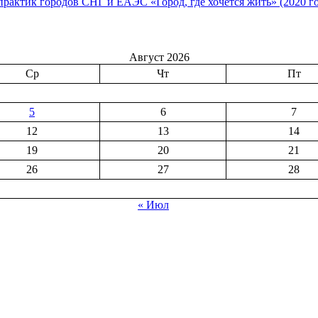
практик городов СНГ и ЕАЭС «Город, где хочется жить» (2020 г
Август 2026
Ср
Чт
Пт
5
6
7
12
13
14
19
20
21
26
27
28
« Июл