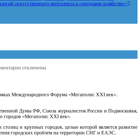
логий искусственного интеллекта в городском хозяйстве»
к
ментарии
отключены
записи
IX-
ый
Международный
рамках Международного Форума «Мегаполис ХХI век».
конкурс
«Город
в
ственной Думы РФ, Союза журналистов России и Подмосковья,
зеркале
ю городов «Мегаполис XXI век».
СМИ-2020»
столиц и крупных городов, целью которой является развитие
ешения городских проблем на территории СНГ и ЕАЭС.