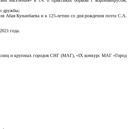
ни населения» в т.ч. о практиках борьбы с коронавирусом,
и дружбы;
ля Абая Кунанбаева и к 125-летию со дня рождения поэта С.А.
2021 года.
я столиц и крупных городов СНГ (МАГ), «IX конкурс МАГ «Город