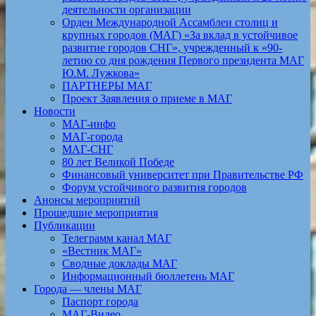
деятельности организации
Орден Международной Ассамблеи столиц и
крупных городов (МАГ) «За вклад в устойчивое
развитие городов СНГ», учрежденный к «90-
летию со дня рождения Первого президента МАГ
Ю.М. Лужкова»
ПАРТНЕРЫ МАГ
Проект Заявления о приеме в МАГ
Новости
МАГ-инфо
МАГ-города
МАГ-СНГ
80 лет Великой Победе
Финансовый университет при Правительстве РФ
Форум устойчивого развития городов
Анонсы мероприятий
Прошедшие мероприятия
Публикации
Телеграмм канал МАГ
«Вестник МАГ»
Сводные доклады МАГ
Информационный бюллетень МАГ
Города — члены МАГ
Паспорт города
МАГ-Видео