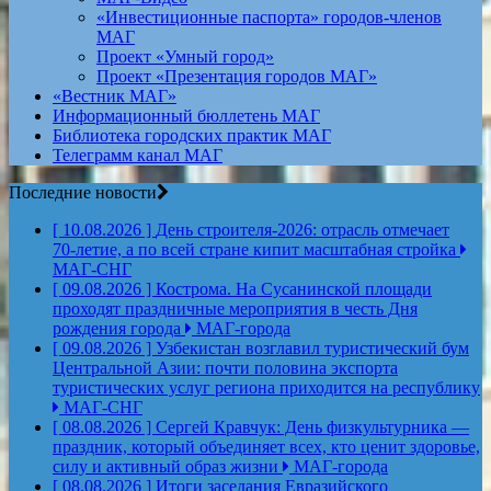
«Инвестиционные паспорта» городов-членов
МАГ
Проект «Умный город»
Проект «Презентация городов МАГ»
«Вестник МАГ»
Информационный бюллетень МАГ
Библиотека городских практик МАГ
Телеграмм канал МАГ
Последние новости
[ 10.08.2026 ]
День строителя‑2026: отрасль отмечает
70‑летие, а по всей стране кипит масштабная стройка
МАГ-СНГ
[ 09.08.2026 ]
Кострома. На Сусанинской площади
проходят праздничные мероприятия в честь Дня
рождения города
МАГ-города
[ 09.08.2026 ]
Узбекистан возглавил туристический бум
Центральной Азии: почти половина экспорта
туристических услуг региона приходится на республику
МАГ-СНГ
[ 08.08.2026 ]
Сергей Кравчук: День физкультурника —
праздник, который объединяет всех, кто ценит здоровье,
силу и активный образ жизни
МАГ-города
[ 08.08.2026 ]
Итоги заседания Евразийского