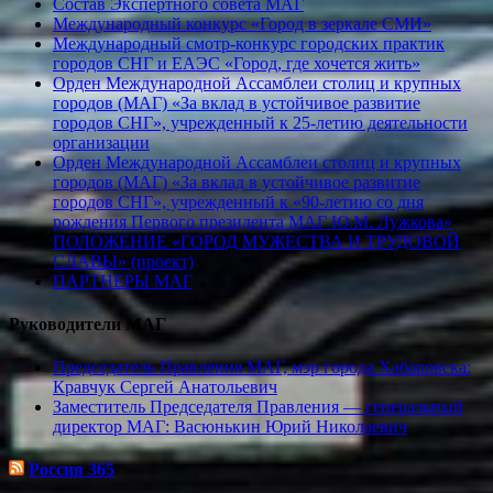
Состав Экспертного совета МАГ
Международный конкурс «Город в зеркале СМИ»
Международный смотр-конкурс городских практик
городов СНГ и ЕАЭС «Город, где хочется жить»
Орден Международной Ассамблеи столиц и крупных
городов (МАГ) «За вклад в устойчивое развитие
городов СНГ», учрежденный к 25-летию деятельности
организации
Орден Международной Ассамблеи столиц и крупных
городов (МАГ) «За вклад в устойчивое развитие
городов СНГ», учрежденный к «90-летию со дня
рождения Первого президента МАГ Ю.М. Лужкова»
ПОЛОЖЕНИЕ «ГОРОД МУЖЕСТВА И ТРУДОВОЙ
СЛАВЫ» (проект)
ПАРТНЕРЫ МАГ
Руководители МАГ
Председатель Правления МАГ, мэр города Хабаровска:
Кравчук Сергей Анатольевич
Заместитель Председателя Правления — генеральный
директор МАГ: Васюнькин Юрий Николаевич
Россия 365