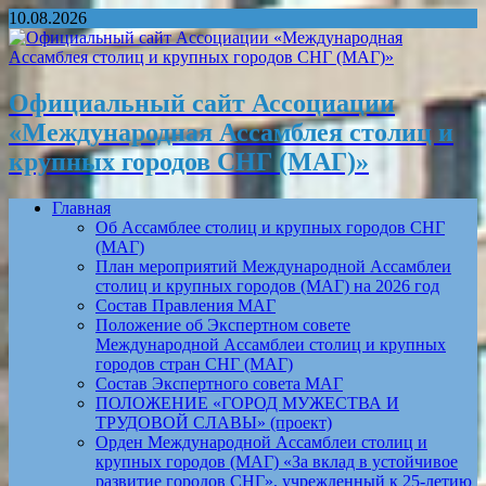
10.08.2026
Официальный сайт Ассоциации
«Международная Ассамблея столиц и
крупных городов СНГ (МАГ)»
Главная
Об Ассамблее столиц и крупных городов СНГ
(МАГ)
План мероприятий Международной Ассамблеи
столиц и крупных городов (МАГ) на 2026 год
Состав Правления МАГ
Положение об Экспертном совете
Международной Ассамблеи столиц и крупных
городов стран СНГ (МАГ)
Состав Экспертного совета МАГ
ПОЛОЖЕНИЕ «ГОРОД МУЖЕСТВА И
ТРУДОВОЙ СЛАВЫ» (проект)
Орден Международной Ассамблеи столиц и
крупных городов (МАГ) «За вклад в устойчивое
развитие городов СНГ», учрежденный к 25-летию