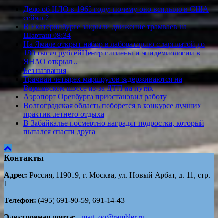
Дело об НЛО в 1963 году: почему оно всплыло в США
сейчас?
В Екатеринбурге закрыли движение трамваев на
Шарташ 08:34
На Ямале открыт набор в лабораторию с зарплатой до
180 тысяч рублейЦентр гигиены и эпидемиологии в
ЯНАО открыл...
Без названия
Трамваи четырех маршрутов задерживаются на
Варшавском шоссе из-за ДТП на путях
Аэропорт Оренбурга приостановил работу
Волгоградская область поборется в конкурсе лучших
практик летнего отдыха
В Забайкалье посмертно наградят подростка, который
пытался спасти друга
Контакты
Адрес:
Россия, 119019, г. Москва, ул. Новый Арбат, д. 11, стр.
1
Телефон:
(495) 691-90-59, 691-14-43
Электронная почта:
mag_oo@rambler.ru