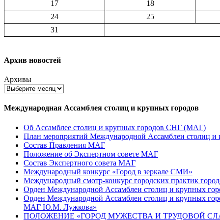
17
18
24
25
31
Архив новостей
Архивы
Международная Ассамблея столиц и крупных городов
Об Ассамблее столиц и крупных городов СНГ (МАГ)
План мероприятий Международной Ассамблеи столиц и к
Состав Правления МАГ
Положение об Экспертном совете МАГ
Состав Экспертного совета МАГ
Международный конкурс «Город в зеркале СМИ»
Международный смотр-конкурс городских практик город
Орден Международной Ассамблеи столиц и крупных город
Орден Международной Ассамблеи столиц и крупных город
МАГ Ю.М. Лужкова»
ПОЛОЖЕНИЕ «ГОРОД МУЖЕСТВА И ТРУДОВОЙ СЛАВ