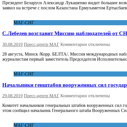
Президент Беларуси Александр Лукашенко видит большие возмо
А.Лукашенко:
заявил на встрече с послом Казахстана Ермухаметом Ертысба
возможности
сотрудничества
Беларуси
МАГ-СНГ
и
Казахстана
С.Лебедев возглавит Миссию наблюдателей от СН
еще
более
весомы,
к
30.08.2019
Пресс-центр МАГ
Комментарии
отключены
нежели
записи
достижения
28 августа, Минск /Корр. БЕЛТА/. Миссия международных набл
С.Лебедев
журналистам первый заместитель Председателя Исполнительн
возглавит
Миссию
наблюдателей
МАГ-СНГ
от
СНГ
Начальники генштабов вооруженных сил государс
на
парламентских
выборах
к
29.08.2019
Пресс-центр МАГ
Комментарии
отключены
в
записи
Беларуси
Комитет начальников генеральных штабов вооруженных сил гос
Начальники
этом сообщил начальник Генерального штаба Вооруженных Сил
генштабов
вооруженных
сил
МАГ-СНГ
государств-