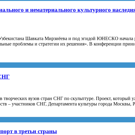
ального и нематериального культурного наследия
та Узбекистана Шавката Мирзиёева и под эгидой ЮНЕСКО начал
уальные проблемы и стратегии их решения». В конференции при
 СНГ
ов творческих вузов стран СНГ по скульптуре. Проект, который
ств – участников СНГ, Департамента культуры города Москвы, 
спорт в третьи страны