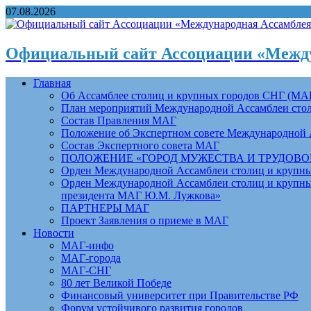
07.08.2026
Официальный сайт Ассоциации «Между
Главная
Об Ассамблее столиц и крупных городов СНГ (МА
План мероприятий Международной Ассамблеи столи
Состав Правления МАГ
Положение об Экспертном совете Международной 
Состав Экспертного совета МАГ
ПОЛОЖЕНИЕ «ГОРОД МУЖЕСТВА И ТРУДОВОЙ 
Орден Международной Ассамблеи столиц и крупных
Орден Международной Ассамблеи столиц и крупных
президента МАГ Ю.М. Лужкова»
ПАРТНЕРЫ МАГ
Проект Заявления о приеме в МАГ
Новости
МАГ-инфо
МАГ-города
МАГ-СНГ
80 лет Великой Победе
Финансовый университет при Правительстве РФ
Форум устойчивого развития городов