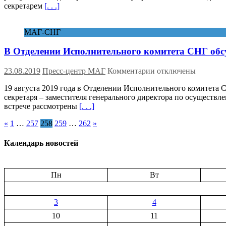
секретарем
[. . .]
от
СНГ
на
МАГ-СНГ
парламентских
выборах
В Отделении Исполнительного комитета СНГ обсу
в
Беларуси
будет
к
23.08.2019
Пресс-центр МАГ
Комментарии
отключены
аккредитована
записи
4
19 августа 2019 года в Отделении Исполнительного комитета С
В
сентября
секретаря – заместителя генерального директора по осуществ
Отделении
встрече рассмотрены
[. . .]
Исполнительного
комитета
Пагинация
«
1
…
257
258
259
…
262
»
СНГ
обсудили
записей
вопросы
Календарь новостей
сотрудничества
государств
–
Пн
Вт
участников
СНГ
в
3
4
области
10
11
мирного
космоса