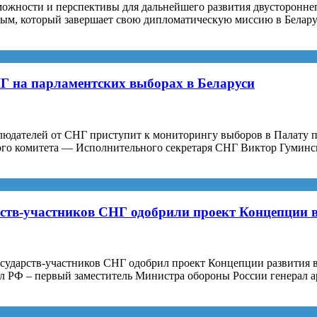
жности и перспективы для дальнейшего развития двустороннего 
евым, который завершает свою дипломатическую миссию в Белар
Г на парламентских выборах в Беларуси
юдателей от СНГ приступит к мониторингу выборов в Палату пр
ого комитета — Исполнительного секретаря СНГ Виктор Гуминс
тв-участников СНГ одобрили проект Концепции во
ударств-участников СНГ одобрил проект Концепции развития во
 РФ – первый заместитель Министра обороны России генерал а