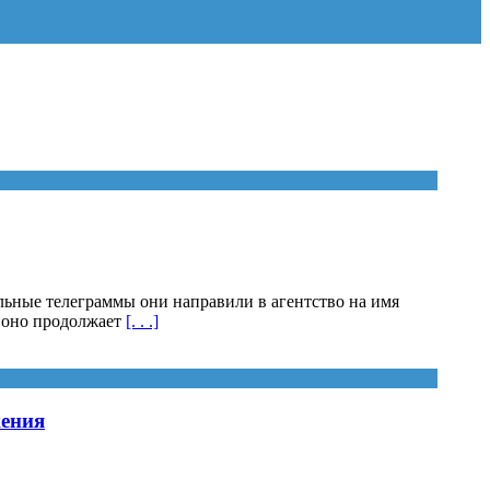
ные телеграммы они направили в агентство на имя
т оно продолжает
[. . .]
жения