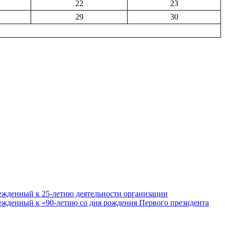
22
23
29
30
ежденный к 25-летию деятельности организации
ежденный к «90-летию со дня рождения Первого президента