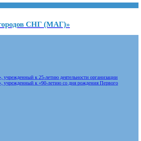
городов СНГ (МАГ)»
, учрежденный к 25-летию деятельности организации
, учрежденный к «90-летию со дня рождения Первого