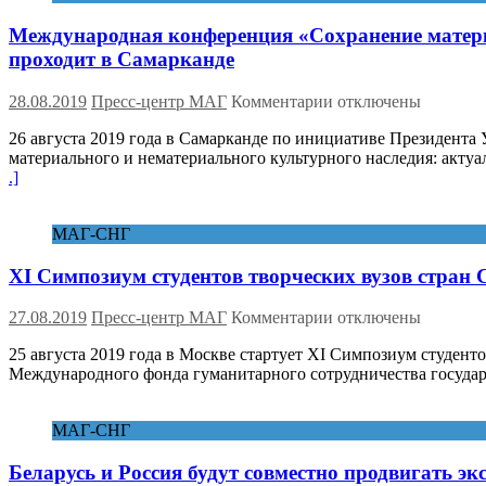
участников
Международная конференция «Сохранение матери
СНГ
одобрили
проходит в Самарканде
проект
Концепции
к
28.08.2019
Пресс-центр МАГ
Комментарии
отключены
военного
записи
сотрудничества
26 августа 2019 года в Самарканде по инициативе Президен
Международная
до
материального и нематериального культурного наследия: акт
конференция
2025
.]
«Сохранение
года
материального
и
МАГ-СНГ
нематериального
культурного
ХI Симпозиум студентов творческих вузов стран
наследия:
актуальные
проблемы
к
27.08.2019
Пресс-центр МАГ
Комментарии
отключены
и
записи
стратегии
25 августа 2019 года в Москве стартует ХI Симпозиум студент
ХI
их
Международного фонда гуманитарного сотрудничества государ
Симпозиум
решения»
студентов
проходит
творческих
МАГ-СНГ
в
вузов
Самарканде
стран
Беларусь и Россия будут совместно продвигать эк
СНГ