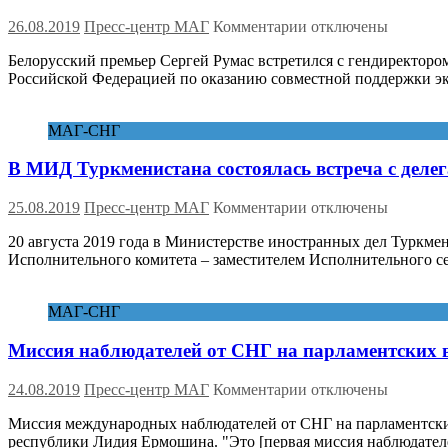
к
26.08.2019
Пресс-центр МАГ
Комментарии
отключены
записи
Белорусский премьер Сергей Румас встретился с гендиректоро
Беларусь
Российской Федерацией по оказанию совместной поддержки эксп
и
Россия
будут
МАГ-СНГ
совместно
продвигать
В МИД Туркменистана состоялась встреча с деле
экспорт
в
третьи
к
25.08.2019
Пресс-центр МАГ
Комментарии
отключены
страны
записи
20 августа 2019 года в Министерстве иностранных дел Туркмен
В
Исполнительного комитета – заместителем Исполнительного с
МИД
Туркменистана
состоялась
МАГ-СНГ
встреча
с
Миссия наблюдателей от СНГ на парламентских в
делегацией
Исполнительного
комитета
к
24.08.2019
Пресс-центр МАГ
Комментарии
отключены
СНГ
записи
Миссия международных наблюдателей от СНГ на парламентских 
Миссия
республики Лидия Ермошина. "Это [первая миссия наблюдател
наблюдателей