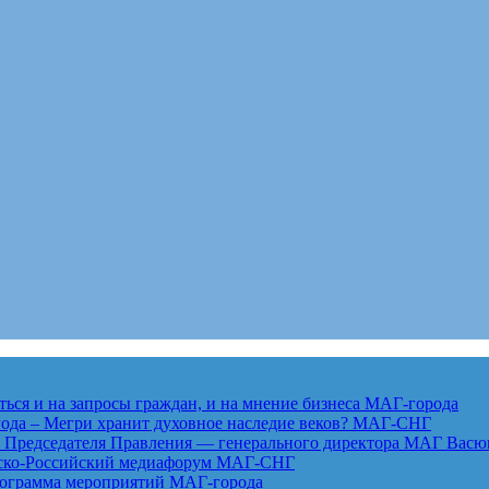
ься и на запросы граждан, и на мнение бизнеса
МАГ-города
года – Мегри хранит духовное наследие веков?
МАГ-СНГ
едседателя Правления — генерального директора МАГ Васю
анско-Российский медиафорум
МАГ-СНГ
рограмма мероприятий
МАГ-города