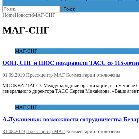
Найти:
Home
Новости
МАГ-СНГ
МАГ-СНГ
МАГ-СНГ
ООН, СНГ и ШОС поздравили ТАСС со 115-лети
к
01.09.2019
Пресс-центр МАГ
Комментарии
отключены
записи
МОСКВА /ТАСС/. Международные организации, в том числе ОО
ООН,
генерального директора ТАСС Сергея Михайлова. «Ваше агент
СНГ
и
ШОС
МАГ-СНГ
поздравили
ТАСС
А.Лукашенко: возможности сотрудничества Белар
со
115-
летием
к
31.08.2019
Пресс-центр МАГ
Комментарии
отключены
записи