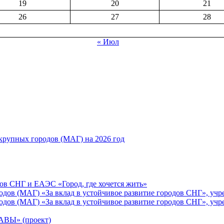
19
20
21
26
27
28
« Июл
рупных городов (МАГ) на 2026 год
ов СНГ и ЕАЭС «Город, где хочется жить»
ов (МАГ) «За вклад в устойчивое развитие городов СНГ», учр
ов (МАГ) «За вклад в устойчивое развитие городов СНГ», учр
Ы» (проект)