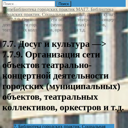
Найти:
Home
Библиотека городских практик МАГ
7. Библиотека
городских практик. Социальная сфера.
7.7. Досуг и культура
—> 7.7.9. Организация сети объектов театрально-концертной
деятельности городских (муниципальных) объектов,
театральных коллективов, оркестров и т.д.
7.7. Досуг и культура —>
7.7.9. Организация сети
объектов театрально-
концертной деятельности
городских (муниципальных)
объектов, театральных
коллективов, оркестров и т.д.
7. Библиотека городских практик. Социальная