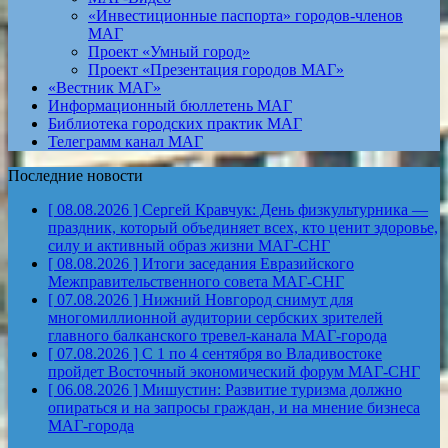
«Инвестиционные паспорта» городов-членов
МАГ
Проект «Умный город»
Проект «Презентация городов МАГ»
«Вестник МАГ»
Информационный бюллетень МАГ
Библиотека городских практик МАГ
Телеграмм канал МАГ
Последние новости
[ 08.08.2026 ]
Сергей Кравчук: День физкультурника —
праздник, который объединяет всех, кто ценит здоровье,
силу и активный образ жизни
МАГ-СНГ
[ 08.08.2026 ]
Итоги заседания Евразийского
Межправительственного совета
МАГ-СНГ
[ 07.08.2026 ]
Нижний Новгород снимут для
многомиллионной аудитории сербских зрителей
главного балканского тревел-канала
МАГ-города
[ 07.08.2026 ]
С 1 по 4 сентября во Владивостоке
пройдет Восточный экономический форум
МАГ-СНГ
[ 06.08.2026 ]
Мишустин: Развитие туризма должно
опираться и на запросы граждан, и на мнение бизнеса
МАГ-города