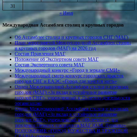
31
« Июл
Международная Ассамблея столиц и крупных городов
Об Ассамблее столиц и крупных городов СНГ (МАГ)
План мероприятий Международной Ассамблеи столиц
и крупных городов (МАГ) на 2026 год
Состав Правления МАГ
Положение об Экспертном совете МАГ
Состав Экспертного совета МАГ
Международный конкурс «Город в зеркале СМИ»
Международный смотр-конкурс городских практик
городов СНГ и ЕАЭС «Город, где хочется жить»
Орден Международной Ассамблеи столиц и крупных
городов (МАГ) «За вклад в устойчивое развитие
городов СНГ», учрежденный к 25-летию деятельности
организации
Орден Международной Ассамблеи столиц и крупных
городов (МАГ) «За вклад в устойчивое развитие
городов СНГ», учрежденный к «90-летию со дня
рождения Первого президента МАГ Ю.М. Лужкова»
ПОЛОЖЕНИЕ «ГОРОД МУЖЕСТВА И ТРУДОВОЙ
СЛАВЫ» (проект)