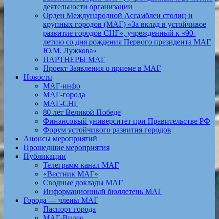
деятельности организации
Орден Международной Ассамблеи столиц и
крупных городов (МАГ) «За вклад в устойчивое
развитие городов СНГ», учрежденный к «90-
летию со дня рождения Первого президента МАГ
Ю.М. Лужкова»
ПАРТНЕРЫ МАГ
Проект Заявления о приеме в МАГ
Новости
МАГ-инфо
МАГ-города
МАГ-СНГ
80 лет Великой Победе
Финансовый университет при Правительстве РФ
Форум устойчивого развития городов
Анонсы мероприятий
Прошедшие мероприятия
Публикации
Телеграмм канал МАГ
«Вестник МАГ»
Сводные доклады МАГ
Информационный бюллетень МАГ
Города — члены МАГ
Паспорт города
МАГ-Видео