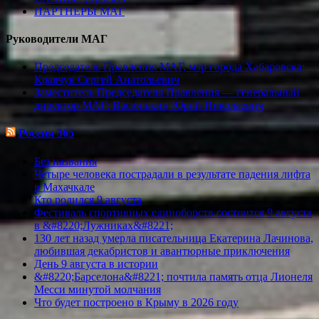
ПАРТНЕРЫ МАГ
Руководители МАГ
Председатель Правления МАГ, мэр города Хабаровска:
Кравчук Сергей Анатольевич
Заместитель Председателя Правления — генеральный
директор МАГ: Васюнькин Юрий Николаевич
Россия 365
Без названия
Четыре человека пострадали в результате падения лифта
в Махачкале
Кто родился 9 августа
Фестиваль спортивных единоборств состоится 9 августа
в &#8220;Лужниках&#8221;
130 лет назад умерла писательница Екатерина Лачинова,
любившая декабристов и авантюрные приключения
День 9 августа в истории
&#8220;Барселона&#8221; почтила память отца Лионеля
Месси минутой молчания
Что будет построено в Крыму в 2026 году