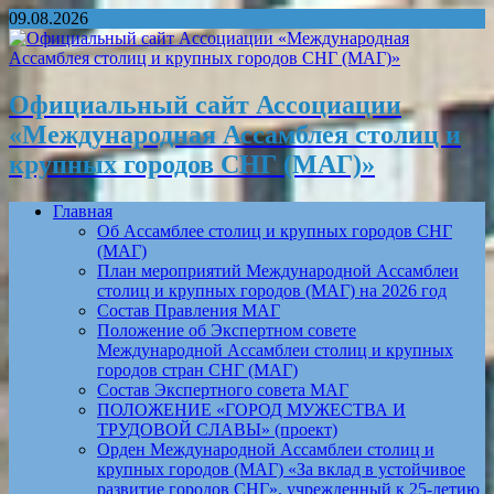
09.08.2026
Официальный сайт Ассоциации
«Международная Ассамблея столиц и
крупных городов СНГ (МАГ)»
Главная
Об Ассамблее столиц и крупных городов СНГ
(МАГ)
План мероприятий Международной Ассамблеи
столиц и крупных городов (МАГ) на 2026 год
Состав Правления МАГ
Положение об Экспертном совете
Международной Ассамблеи столиц и крупных
городов стран СНГ (МАГ)
Состав Экспертного совета МАГ
ПОЛОЖЕНИЕ «ГОРОД МУЖЕСТВА И
ТРУДОВОЙ СЛАВЫ» (проект)
Орден Международной Ассамблеи столиц и
крупных городов (МАГ) «За вклад в устойчивое
развитие городов СНГ», учрежденный к 25-летию