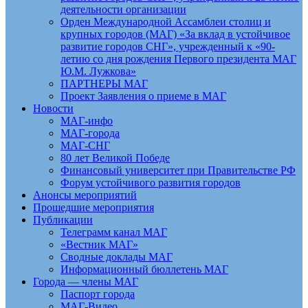
деятельности организации
Орден Международной Ассамблеи столиц и
крупных городов (МАГ) «За вклад в устойчивое
развитие городов СНГ», учрежденный к «90-
летию со дня рождения Первого президента МАГ
Ю.М. Лужкова»
ПАРТНЕРЫ МАГ
Проект Заявления о приеме в МАГ
Новости
МАГ-инфо
МАГ-города
МАГ-СНГ
80 лет Великой Победе
Финансовый университет при Правительстве РФ
Форум устойчивого развития городов
Анонсы мероприятий
Прошедшие мероприятия
Публикации
Телеграмм канал МАГ
«Вестник МАГ»
Сводные доклады МАГ
Информационный бюллетень МАГ
Города — члены МАГ
Паспорт города
МАГ-Видео