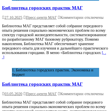
Библиотека городских практик МАГ
к
27.10.2025
Пресс-центр МАГ
Комментарии
отключены
записи
Библиотека МАГ представляет собой собрание передового
Библиотека
опыта решения социально-экономических проблем по всему
городских
спектру городской жизнедеятельности, систематизированное
практик
по разработанному МАГ базовому рубрикатору. Помимо
МАГ
накопления, Библиотека МАГ обеспечивает хранение
передового опыта для изучения и дальнейшего практического
использования городами. В меню «Библиотека городских
[. .
.]
1. Библиотека городских практик. Экономика и
бюджет
Библиотека городских практик МАГ
к
03.05.2020
Пресс-центр МАГ
Комментарии
отключены
записи
Библиотека МАГ представляет собой собрание передового
Библиотека
опыта решения социально-экономических проблем по всему
городских