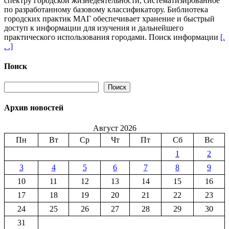
спектру городской жизнедеятельности, систематизированное
практик
по разработанному базовому классификатору. Библиотека
МАГ
городских практик МАГ обеспечивает хранение и быстрый
доступ к информации для изучения и дальнейшего
практического использования городами. Поиск информации
[.
. .]
Поиск
Поиск
Поиск
Архив новостей
Август 2026
Пн
Вт
Ср
Чт
Пт
Сб
Вс
1
2
3
4
5
6
7
8
9
10
11
12
13
14
15
16
17
18
19
20
21
22
23
24
25
26
27
28
29
30
31