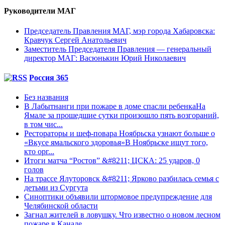
Руководители МАГ
Председатель Правления МАГ, мэр города Хабаровска:
Кравчук Сергей Анатольевич
Заместитель Председателя Правления — генеральный
директор МАГ: Васюнькин Юрий Николаевич
Россия 365
Без названия
В Лабытнанги при пожаре в доме спасли ребенкаНа
Ямале за прошедшие сутки произошло пять возгораний,
в том чис...
Рестораторы и шеф-повара Ноябрьска узнают больше о
«Вкусе ямальского здоровья»В Ноябрьске ищут того,
кто орг...
Итоги матча “Ростов” &#8211; ЦСКА: 25 ударов, 0
голов
На трассе Ялуторовск &#8211; Ярково разбилась семья с
детьми из Сургута
Синоптики объявили штормовое предупреждение для
Челябинской области
Загнал жителей в ловушку. Что известно о новом лесном
пожаре в Канаде