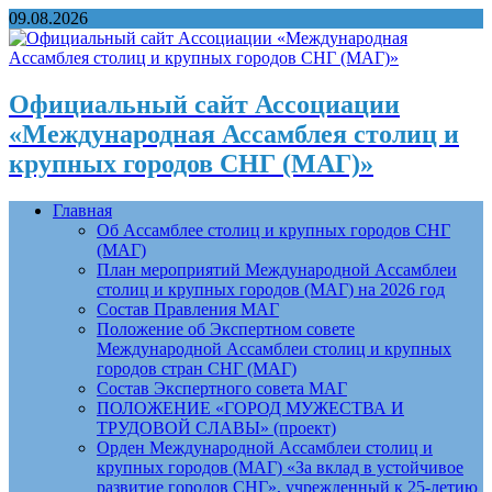
09.08.2026
Официальный сайт Ассоциации
«Международная Ассамблея столиц и
крупных городов СНГ (МАГ)»
Главная
Об Ассамблее столиц и крупных городов СНГ
(МАГ)
План мероприятий Международной Ассамблеи
столиц и крупных городов (МАГ) на 2026 год
Состав Правления МАГ
Положение об Экспертном совете
Международной Ассамблеи столиц и крупных
городов стран СНГ (МАГ)
Состав Экспертного совета МАГ
ПОЛОЖЕНИЕ «ГОРОД МУЖЕСТВА И
ТРУДОВОЙ СЛАВЫ» (проект)
Орден Международной Ассамблеи столиц и
крупных городов (МАГ) «За вклад в устойчивое
развитие городов СНГ», учрежденный к 25-летию