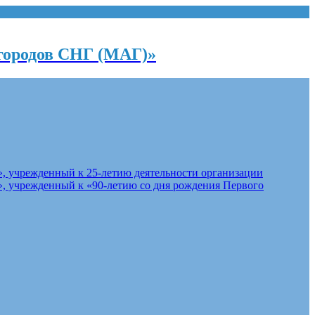
городов СНГ (МАГ)»
, учрежденный к 25-летию деятельности организации
, учрежденный к «90-летию со дня рождения Первого