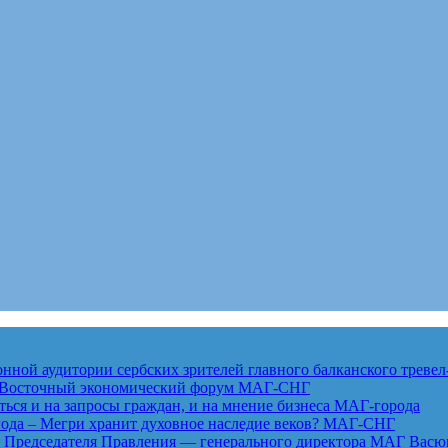
ной аудитории сербских зрителей главного балканского тревел
ет Восточный экономический форум
МАГ-СНГ
ься и на запросы граждан, и на мнение бизнеса
МАГ-города
года – Мегри хранит духовное наследие веков?
МАГ-СНГ
едседателя Правления — генерального директора МАГ Васю