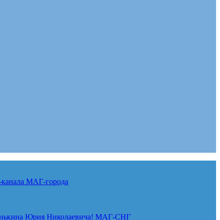
-канала
МАГ-города
нькина Юрия Николаевича!
МАГ-СНГ