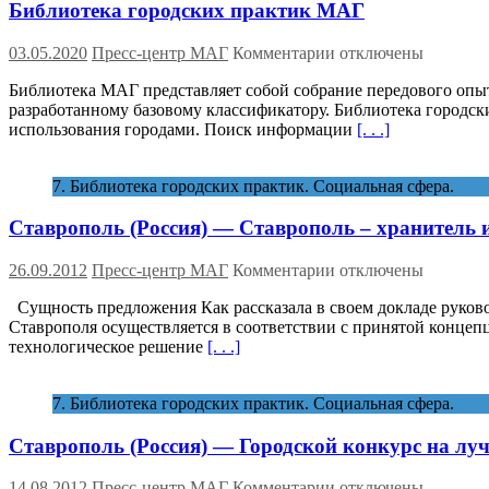
Библиотека городских практик МАГ
к
03.05.2020
Пресс-центр МАГ
Комментарии
отключены
записи
Библиотека МАГ представляет собой собрание передового опы
Библиотека
разработанному базовому классификатору. Библиотека городс
городских
использования городами. Поиск информации
[. . .]
практик
МАГ
7. Библиотека городских практик. Социальная сфера.
Ставрополь (Россия) — Ставрополь – хранитель 
к
26.09.2012
Пресс-центр МАГ
Комментарии
отключены
записи
Сущность предложения Как рассказала в своем докладе руково
Ставрополь
Ставрополя осуществляется в соответствии с принятой конце
(Россия)
технологическое решение
[. . .]
—
Ставрополь
–
7. Библиотека городских практик. Социальная сфера.
хранитель
истории
Ставрополь (Россия) — Городской конкурс на лу
—
37
к
14.08.2012
Пресс-центр МАГ
Комментарии
отключены