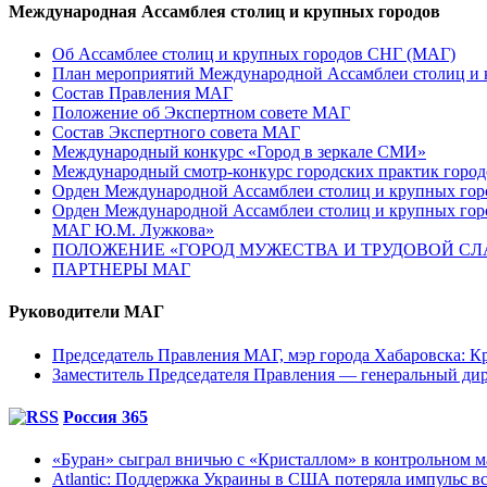
Международная Ассамблея столиц и крупных городов
Об Ассамблее столиц и крупных городов СНГ (МАГ)
План мероприятий Международной Ассамблеи столиц и к
Состав Правления МАГ
Положение об Экспертном совете МАГ
Состав Экспертного совета МАГ
Международный конкурс «Город в зеркале СМИ»
Международный смотр-конкурс городских практик город
Орден Международной Ассамблеи столиц и крупных город
Орден Международной Ассамблеи столиц и крупных город
МАГ Ю.М. Лужкова»
ПОЛОЖЕНИЕ «ГОРОД МУЖЕСТВА И ТРУДОВОЙ СЛАВ
ПАРТНЕРЫ МАГ
Руководители МАГ
Председатель Правления МАГ, мэр города Хабаровска: К
Заместитель Председателя Правления — генеральный д
Россия 365
«Буран» сыграл вничью с «Кристаллом» в контрольном м
Atlantic: Поддержка Украины в США потеряла импульс все