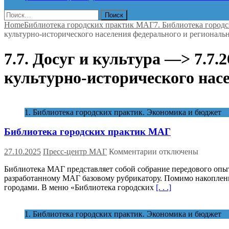
Найти:
Home
Библиотека городских практик МАГ
7. Библиотека город
культурно-исторического населения федерального и региональн
7.7. Досуг и культура —> 7.7
культурно-исторического насе
1. Библиотека городских практик. Экономика и бюджет
Библиотека городских практик МАГ
к
27.10.2025
Пресс-центр МАГ
Комментарии
отключены
записи
Библиотека МАГ представляет собой собрание передового опы
Библиотека
разработанному МАГ базовому рубрикатору. Помимо накоплени
городских
городами. В меню «Библиотека городских
[. . .]
практик
МАГ
1. Библиотека городских практик. Экономика и бюджет