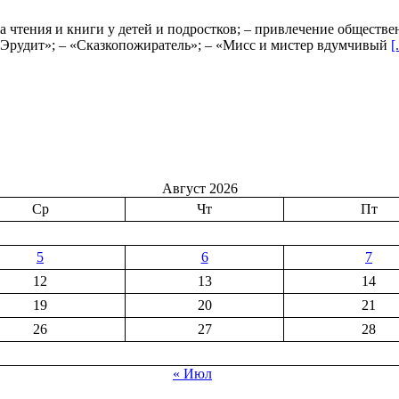
чтения и книги у детей и подростков; – привлечение обществе
«Эрудит»; – «Сказкопожиратель»; – «Мисс и мистер вдумчивый
[.
Август 2026
Ср
Чт
Пт
5
6
7
12
13
14
19
20
21
26
27
28
« Июл