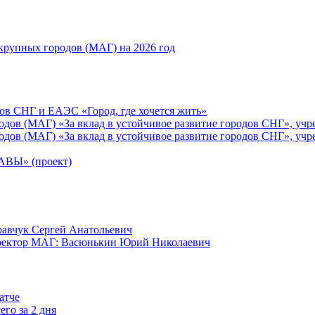
рупных городов (МАГ) на 2026 год
ов СНГ и ЕАЭС «Город, где хочется жить»
ов (МАГ) «За вклад в устойчивое развитие городов СНГ», учр
ов (МАГ) «За вклад в устойчивое развитие городов СНГ», учр
Ы» (проект)
равчук Сергей Анатольевич
иректор МАГ: Васюнькин Юрий Николаевич
атче
го за 2 дня