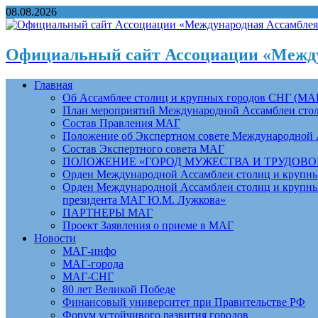
08.08.2026
Официальный сайт Ассоциации «Между
Главная
Об Ассамблее столиц и крупных городов СНГ (МА
План мероприятий Международной Ассамблеи столи
Состав Правления МАГ
Положение об Экспертном совете Международной 
Состав Экспертного совета МАГ
ПОЛОЖЕНИЕ «ГОРОД МУЖЕСТВА И ТРУДОВОЙ 
Орден Международной Ассамблеи столиц и крупных
Орден Международной Ассамблеи столиц и крупных
президента МАГ Ю.М. Лужкова»
ПАРТНЕРЫ МАГ
Проект Заявления о приеме в МАГ
Новости
МАГ-инфо
МАГ-города
МАГ-СНГ
80 лет Великой Победе
Финансовый университет при Правительстве РФ
Форум устойчивого развития городов