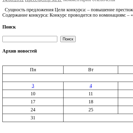
записи
Сущность предложения Цели конкурса: – повышение престижа 
Ставрополь
Содержание конкурса: Конкурс проводится по номинациям: – 
(Россия)
—
Городской
Поиск
конкурс
на
Поиск
Поиск
лучшего
читателя
Архив новостей
«Книжные
тропинки
лета»
—
Пн
Вт
38
3
4
10
11
17
18
24
25
31