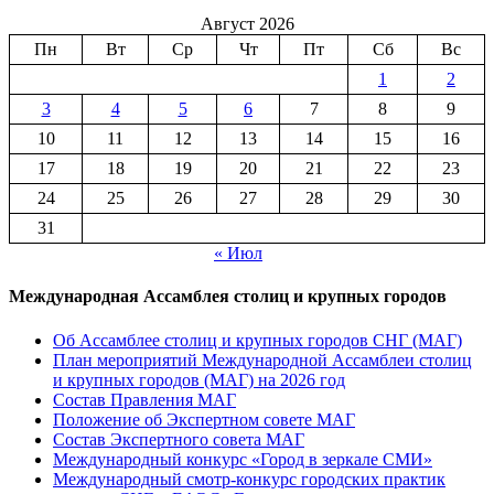
Август 2026
Пн
Вт
Ср
Чт
Пт
Сб
Вс
1
2
3
4
5
6
7
8
9
10
11
12
13
14
15
16
17
18
19
20
21
22
23
24
25
26
27
28
29
30
31
« Июл
Международная Ассамблея столиц и крупных городов
Об Ассамблее столиц и крупных городов СНГ (МАГ)
План мероприятий Международной Ассамблеи столиц
и крупных городов (МАГ) на 2026 год
Состав Правления МАГ
Положение об Экспертном совете МАГ
Состав Экспертного совета МАГ
Международный конкурс «Город в зеркале СМИ»
Международный смотр-конкурс городских практик