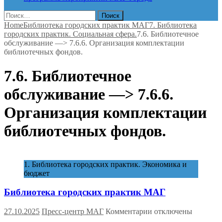
Найти:
Home
Библиотека городских практик МАГ
7. Библиотека
городских практик. Социальная сфера.
7.6. Библиотечное
обслуживание —> 7.6.6. Организация комплектации
библиотечных фондов.
7.6. Библиотечное
обслуживание —> 7.6.6.
Организация комплектации
библиотечных фондов.
1. Библиотека городских практик. Экономика и
бюджет
Библиотека городских практик МАГ
к
27.10.2025
Пресс-центр МАГ
Комментарии
отключены
записи