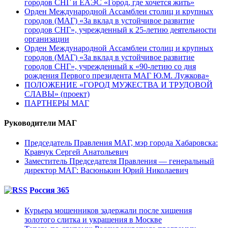
городов СНГ и ЕАЭС «Город, где хочется жить»
Орден Международной Ассамблеи столиц и крупных
городов (МАГ) «За вклад в устойчивое развитие
городов СНГ», учрежденный к 25-летию деятельности
организации
Орден Международной Ассамблеи столиц и крупных
городов (МАГ) «За вклад в устойчивое развитие
городов СНГ», учрежденный к «90-летию со дня
рождения Первого президента МАГ Ю.М. Лужкова»
ПОЛОЖЕНИЕ «ГОРОД МУЖЕСТВА И ТРУДОВОЙ
СЛАВЫ» (проект)
ПАРТНЕРЫ МАГ
Руководители МАГ
Председатель Правления МАГ, мэр города Хабаровска:
Кравчук Сергей Анатольевич
Заместитель Председателя Правления — генеральный
директор МАГ: Васюнькин Юрий Николаевич
Россия 365
Курьера мошенников задержали после хищения
золотого слитка и украшения в Москве