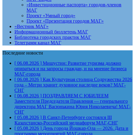
«Инвестиционные паспорта» городов-членов
МАГ
Проект «Умный город»
Проект «Презентация городов МАГ»
«Вестник МАГ»
Информационный бюллетень МАГ
Библиотека городских практик МАГ
Телеграмм канал МАГ
Последние новости
[ 06.08.2026 ]
Мишустин: Развитие туризма должно
опираться и на запросы граждан, и на мнение бизнеса
МАГ-города
[ 06.08.2026 ]
Как Культурная столица Содружества 2026
года – Мегри хранит духовное наследие веков?
МАГ-
СНГ
[ 06.08.2026 ]
ПОЗДРАВЛЯЕМ С ЮБИЛЕЕМ
Заместителя Председателя Правления — генерального
директора МАГ Васюнькина Юрия Николаевича!
МАГ-
СНГ
[ 05.08.2026 ]
В Санкт-Петербурге состоялся III
Казахстанско-Российский медиафорум
МАГ-СНГ
[ 05.08.2026 ]
День города Йошкар-Ола — 2026. Дата и
программа мероприятий
МАГ-города