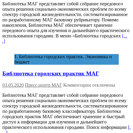
Библиотека МАГ представляет собой собрание передового
Библиотека
опыта решения социально-экономических проблем по всему
городских
спектру городской жизнедеятельности, систематизированное
практик
по разработанному МАГ базовому рубрикатору. Помимо
МАГ
накопления, Библиотека МАГ обеспечивает хранение
передового опыта для изучения и дальнейшего практического
использования городами. В меню «Библиотека городских
[. .
.]
1. Библиотека городских практик. Экономика и
бюджет
Библиотека городских практик МАГ
к
03.05.2020
Пресс-центр МАГ
Комментарии
отключены
записи
Библиотека МАГ представляет собой собрание передового
Библиотека
опыта решения социально-экономических проблем по всему
городских
спектру городской жизнедеятельности, систематизированное
практик
по разработанному базовому классификатору. Библиотека
МАГ
городских практик МАГ обеспечивает хранение и быстрый
доступ к информации для изучения и дальнейшего
практического использования городами. Поиск информации
[.
. .]