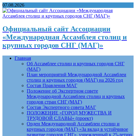
07.08.2026
Официальный сайт Ассоциации
«Международная Ассамблея столиц и
крупных городов СНГ (МАГ)»
Главная
Об Ассамблее столиц и крупных городов СНГ
(МАГ)
План мероприятий Международной Ассамблеи
столиц и крупных городов (МАГ) на 2026 год
Состав Правления МАГ
Положение об Экспертном совете
Международной Ассамблеи столиц и крупных
городов стран СНГ (МАГ)
Состав Экспертного совета МАГ
ПОЛОЖЕНИЕ «ГОРОД МУЖЕСТВА И
ТРУДОВОЙ СЛАВЫ» (проект)
Орден Международной Ассамблеи столиц и
крупных городов (МАГ) «За вклад в устойчивое
развитие городов СНГ», учрежденный к 25-летию