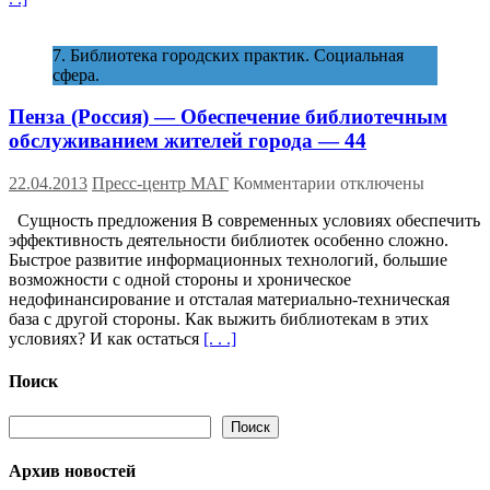
7. Библиотека городских практик. Социальная
сфера.
Пенза (Россия) — Обеспечение библиотечным
обслуживанием жителей города — 44
к
22.04.2013
Пресс-центр МАГ
Комментарии
отключены
записи
Сущность предложения В современных условиях обеспечить
Пенза (Россия)
эффективность деятельности библиотек особенно сложно.
—
Быстрое развитие информационных технологий, большие
Обеспечение
возможности с одной стороны и хроническое
библиотечным
недофинансирование и отсталая материально-техническая
обслуживанием
база с другой стороны. Как выжить библиотекам в этих
жителей
условиях? И как остаться
[. . .]
города
—
44
Поиск
Поиск
Поиск
Архив новостей