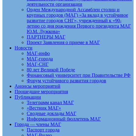
деятельности организации
Орден Международной Ассамблеи столиц и
крупных городов (МАГ) «За вклад в устойчивое
развитие городов СНГ», учрежденный к «90-
летию со дня рождения Первого президента МАГ
Ю.М. Лужкова»
ПАРТНЕРЫ МАГ
Проект Заявления о приеме в МАГ
Новости
МАГ-инфо
МАГ-города
МАГ-СНГ
80 лет Великой Победе
Финансовый университет при Правительстве РФ
Форум устойчивого развития городов
Анонсы мероприятий
Прошедшие мероприятия
Публикации
Телеграмм канал МАГ
«Вестник МАГ»
Сводные доклады МАГ
Информационный бюллетень МАГ
Города — члены МАГ
Паспорт города
МАГ-Видео