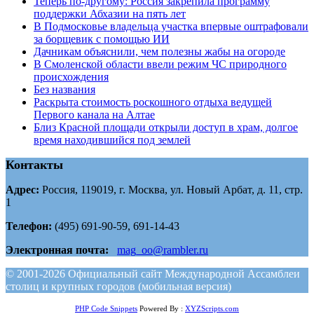
Теперь по-другому: Россия закрепила программу
поддержки Абхазии на пять лет
В Подмосковье владельца участка впервые оштрафовали
за борщевик с помощью ИИ
Дачникам объяснили, чем полезны жабы на огороде
В Смоленской области ввели режим ЧС природного
происхождения
Без названия
Раскрыта стоимость роскошного отдыха ведущей
Первого канала на Алтае
Близ Красной площади открыли доступ в храм, долгое
время находившийся под землей
Контакты
Адрес:
Россия, 119019, г. Москва, ул. Новый Арбат, д. 11, стр.
1
Телефон:
(495) 691-90-59, 691-14-43
Электронная почта:
mag_oo@rambler.ru
© 2001-2026 Официальный сайт Международной Ассамблеи
столиц и крупных городов (мобильная версия)
PHP Code Snippets
Powered By :
XYZScripts.com