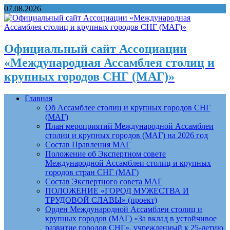
07.08.2026
Официальный сайт Ассоциации
«Международная Ассамблея столиц и
крупных городов СНГ (МАГ)»
Главная
Об Ассамблее столиц и крупных городов СНГ
(МАГ)
План мероприятий Международной Ассамблеи
столиц и крупных городов (МАГ) на 2026 год
Состав Правления МАГ
Положение об Экспертном совете
Международной Ассамблеи столиц и крупных
городов стран СНГ (МАГ)
Состав Экспертного совета МАГ
ПОЛОЖЕНИЕ «ГОРОД МУЖЕСТВА И
ТРУДОВОЙ СЛАВЫ» (проект)
Орден Международной Ассамблеи столиц и
крупных городов (МАГ) «За вклад в устойчивое
развитие городов СНГ», учрежденный к 25-летию