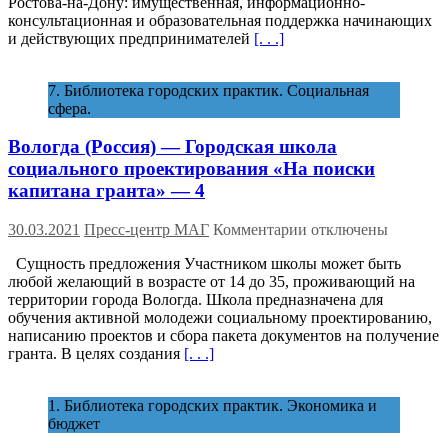
Ростова-на-Дону: имущественная, информационно-
Ростов»
консультационная и образовательная поддержка начинающих
–
и действующих предпринимателей
[. . .]
место,
где
рождается
7. Библиотека городских практик. Социальная
бизнес
сфера.
Вологда (Россия) — Городская школа
социального проектирования «На поиски
капитана гранта» — 4
к
30.03.2021
Пресс-центр МАГ
Комментарии
отключены
записи
Сущность предложения Участником школы может быть
Вологда
любой желающий в возрасте от 14 до 35, проживающий на
(Россия)
территории города Вологда. Школа предназначена для
—
обучения активной молодежи социальному проектированию,
Городская
написанию проектов и сбора пакета документов на получение
школа
гранта. В целях создания
[. . .]
социального
проектирования
«На
1. Библиотека городских практик. Экономика и
поиски
бюджет
капитана
гранта»