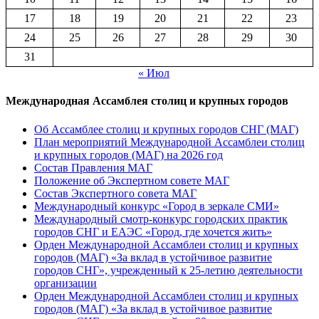
17
18
19
20
21
22
23
24
25
26
27
28
29
30
31
« Июл
Международная Ассамблея столиц и крупных городов
Об Ассамблее столиц и крупных городов СНГ (МАГ)
План мероприятий Международной Ассамблеи столиц
и крупных городов (МАГ) на 2026 год
Состав Правления МАГ
Положение об Экспертном совете МАГ
Состав Экспертного совета МАГ
Международный конкурс «Город в зеркале СМИ»
Международный смотр-конкурс городских практик
городов СНГ и ЕАЭС «Город, где хочется жить»
Орден Международной Ассамблеи столиц и крупных
городов (МАГ) «За вклад в устойчивое развитие
городов СНГ», учрежденный к 25-летию деятельности
организации
Орден Международной Ассамблеи столиц и крупных
городов (МАГ) «За вклад в устойчивое развитие