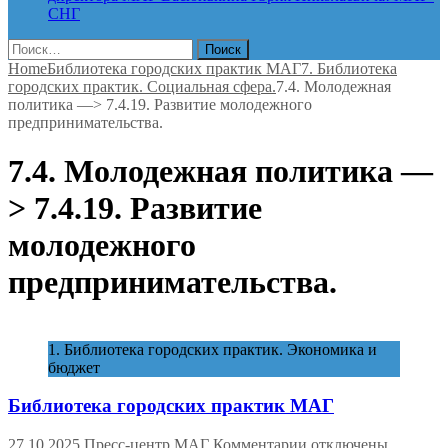
СНГ
Найти:
Home
Библиотека городских практик МАГ
7. Библиотека
городских практик. Социальная сфера.
7.4. Молодежная
политика —> 7.4.19. Развитие молодежного
предпринимательства.
7.4. Молодежная политика —
> 7.4.19. Развитие
молодежного
предпринимательства.
1. Библиотека городских практик. Экономика и
бюджет
Библиотека городских практик МАГ
к
27.10.2025
Пресс-центр МАГ
Комментарии
отключены