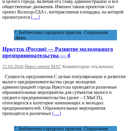
и целого города, включая его главу, администрацию и все
—
общественные движения. Именно таким проектом стал
Городской
проект Вологда-ГДА», интерактивная площадка, на которой
проект
презентуются
[. . .]
«Вологда-
гда»
—
7. Библиотека городских практик. Социальная
7
сфера.
Иркутск (Россия) — Развитие молодежного
предпринимательства — 4
к
21.03.2016
Пресс-центр МАГ
Комментарии
отключены
записи
Сущность предложения С целью популяризации и развития
Иркутск
малого предпринимательства среди молодежи
(Россия)
администрацией города Иркутска проводятся различные
—
образовательные мероприятия для субъектов малого и
Развитие
среднего предпринимательства (далее – СМиСП),
молодежного
относящихся к категории начинающих и молодых
предпринимательст
предпринимателей. Образовательные мероприятия
—
проводятся в различных
[. . .]
4
7. Библиотека городских практик. Социальная