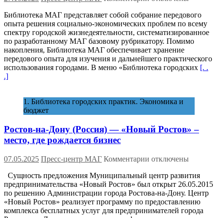
записи
Библиотека МАГ представляет собой собрание передового
Библиотека
опыта решения социально-экономических проблем по всему
городских
спектру городской жизнедеятельности, систематизированное
практик
по разработанному МАГ базовому рубрикатору. Помимо
МАГ
накопления, Библиотека МАГ обеспечивает хранение
передового опыта для изучения и дальнейшего практического
использования городами. В меню «Библиотека городских
[. .
.]
1. Библиотека городских практик. Экономика и
бюджет
Ростов-на-Дону (Россия) — «Новый Ростов» –
место, где рождается бизнес
к
07.05.2025
Пресс-центр МАГ
Комментарии
отключены
записи
Сущность предложения Муниципальный центр развития
Ростов-
предпринимательства «Новый Ростов» был открыт 26.05.2015
на-
по решению Администрации города Ростова-на-Дону. Центр
Дону (Россия)
«Новый Ростов» реализует программу по предоставлению
—
комплекса бесплатных услуг для предпринимателей города
«Новый