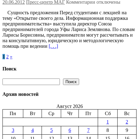
к
20.06.2012
Пресс-центр МАГ
Комментарии
отключены
записи
Сущность предложения Перед студентами с лекцией на
Уфа
тему «Открытие своего дела. Информационная поддержка
(Россия)
предпринимательства» выступила директор Союза
—
предпринимателей города Уфы Лариса Землянова. По словам
Cеминар
Ларисы Борисовны, предприниматели могут рассчитывать и
для
на консультативную, юридическую и методологическую
будущих
помощь при ведении
[. . .]
предпринимателей
—
Пагинация
1
2
»
44
записей
Поиск
Поиск
Поиск
Архив новостей
Август 2026
Пн
Вт
Ср
Чт
Пт
Сб
Вс
1
2
3
4
5
6
7
8
9
10
11
12
13
14
15
16