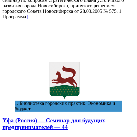
семинар по вопросам стратегического плана устойчивого
подготовка
развития города Новосибирска, принятого решением
инновационных
городского Совета Новосибирска от 28.03.2005 № 575. 1.
кадров
Программа
[. . .]
для
экономики
города
—
37
1. Библиотека городских практик. Экономика и
бюджет
Уфа (Россия) — Cеминар для будущих
предпринимателей — 44