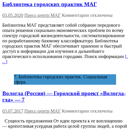
Библиотека городских практик МАГ
—
4
к
03.05.2020
Пресс-центр МАГ
Комментарии
отключены
записи
Библиотека МАГ представляет собой собрание передового
Библиотека
опыта решения социально-экономических проблем по всему
городских
спектру городской жизнедеятельности, систематизированное
практик
по разработанному базовому классификатору. Библиотека
МАГ
городских практик МАГ обеспечивает хранение и быстрый
доступ к информации для изучения и дальнейшего
практического использования городами. Поиск информации
[.
. .]
7. Библиотека городских практик. Социальная
сфера.
Вологда (Россия) — Городской проект «Вологда-
гда» — 7
к
03.07.2017
Пресс-центр МАГ
Комментарии
отключены
записи
Сущность предложения От идеи проекта к ее воплощению
Вологда
— кропотливая усердная работа целой группы людей, а порой
(Россия)