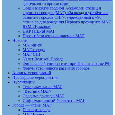
деятельности организации
Орден Международной Ассамблеи столиц и
крупных городов (МАГ) «За вклад в устойчивое
развитие городов СНГ», учрежденный к «90-
летию со дня рождения Первого президента МАГ
Ю.М. Лужкова»
ПАРТНЕРЫ МАГ
Проект Заявления о приеме в МАГ
Новости
МАГ-инфо
МАГ-города
МАГ-СНГ
80 лет Великой Победе
Финансовый университет при Правительстве РФ
Форум устойчивого развития городов
Анонсы мероприятий
Прошедшие мероприятия
Публикации
Телеграмм канал МАГ
«Вестник МАГ»
Сводные доклады МАГ
Информационный бюллетень МАГ
Города — члены МАГ
Паспорт города
МАГ-Видео