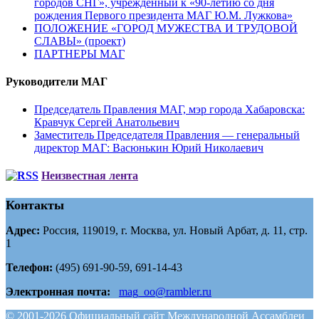
городов СНГ», учрежденный к «90-летию со дня
рождения Первого президента МАГ Ю.М. Лужкова»
ПОЛОЖЕНИЕ «ГОРОД МУЖЕСТВА И ТРУДОВОЙ
СЛАВЫ» (проект)
ПАРТНЕРЫ МАГ
Руководители МАГ
Председатель Правления МАГ, мэр города Хабаровска:
Кравчук Сергей Анатольевич
Заместитель Председателя Правления — генеральный
директор МАГ: Васюнькин Юрий Николаевич
Неизвестная лента
Контакты
Адрес:
Россия, 119019, г. Москва, ул. Новый Арбат, д. 11, стр.
1
Телефон:
(495) 691-90-59, 691-14-43
Электронная почта:
mag_oo@rambler.ru
© 2001-2026 Официальный сайт Международной Ассамблеи