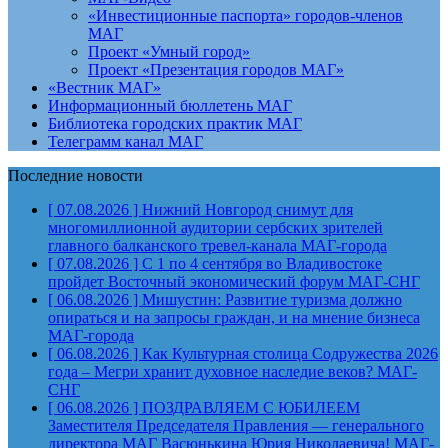
«Инвестиционные паспорта» городов-членов
МАГ
Проект «Умный город»
Проект «Презентация городов МАГ»
«Вестник МАГ»
Информационный бюллетень МАГ
Библиотека городских практик МАГ
Телеграмм канал МАГ
Последние новости
[ 07.08.2026 ]
Нижний Новгород снимут для
многомиллионной аудитории сербских зрителей
главного балканского тревел-канала
МАГ-города
[ 07.08.2026 ]
С 1 по 4 сентября во Владивостоке
пройдет Восточный экономический форум
МАГ-СНГ
[ 06.08.2026 ]
Мишустин: Развитие туризма должно
опираться и на запросы граждан, и на мнение бизнеса
МАГ-города
[ 06.08.2026 ]
Как Культурная столица Содружества 2026
года – Мегри хранит духовное наследие веков?
МАГ-
СНГ
[ 06.08.2026 ]
ПОЗДРАВЛЯЕМ С ЮБИЛЕЕМ
Заместителя Председателя Правления — генерального
директора МАГ Васюнькина Юрия Николаевича!
МАГ-