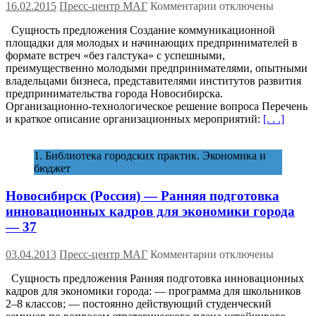
к
16.02.2015
Пресс-центр МАГ
Комментарии
отключены
записи
Сущность предложения Создание коммуникационной
Новосибирск (Росси
площадки для молодых и начинающих предпринимателей в
—
формате встреч «без галстука» с успешными,
Развитие
преимущественно молодыми предпринимателями, опытными
молодежного
владельцами бизнеса, представителями институтов развития
предпринимательст
предпринимательства города Новосибирска.
—
Организационно-технологическое решение вопроса Перечень
25
и краткое описание организационных мероприятий:
[. . .]
1. Библиотека городских практик. Экономика и
бюджет
Новосибирск (Россия) — Ранняя подготовка
инновационных кадров для экономики города
— 37
к
03.04.2013
Пресс-центр МАГ
Комментарии
отключены
записи
Сущность предложения Ранняя подготовка инновационных
Новосибирск (Росси
кадров для экономики города: — программа для школьников
—
2–8 классов; — постоянно действующий студенческий
Ранняя