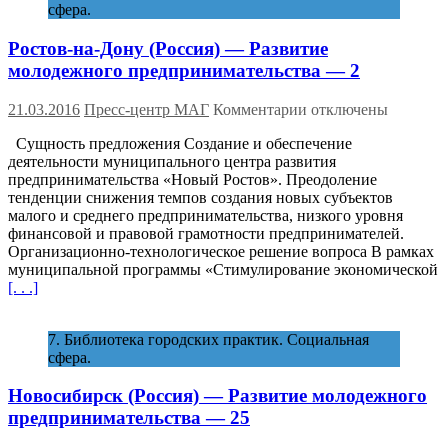
сфера.
Ростов-на-Дону (Россия) — Развитие
молодежного предпринимательства — 2
к
21.03.2016
Пресс-центр МАГ
Комментарии
отключены
записи
Сущность предложения Создание и обеспечение
Ростов-
деятельности муниципального центра развития
на-
предпринимательства «Новый Ростов». Преодоление
Дону (Россия)
тенденции снижения темпов создания новых субъектов
—
малого и среднего предпринимательства, низкого уровня
Развитие
финансовой и правовой грамотности предпринимателей.
молодежного
Организационно-технологическое решение вопроса В рамках
предпринимательст
муниципальной программы «Стимулирование экономической
—
[. . .]
2
7. Библиотека городских практик. Социальная
сфера.
Новосибирск (Россия) — Развитие молодежного
предпринимательства — 25