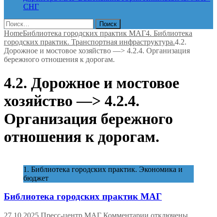
СНГ
Найти:
Home
Библиотека городских практик МАГ
4. Библиотека
городских практик. Транспортная инфраструктура.
4.2.
Дорожное и мостовое хозяйство —> 4.2.4. Организация
бережного отношения к дорогам.
4.2. Дорожное и мостовое
хозяйство —> 4.2.4.
Организация бережного
отношения к дорогам.
1. Библиотека городских практик. Экономика и
бюджет
Библиотека городских практик МАГ
к
27.10.2025
Пресс-центр МАГ
Комментарии
отключены