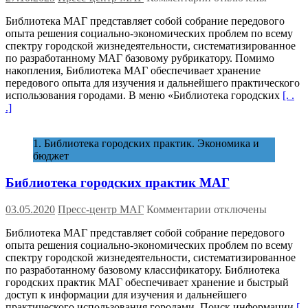
записи
Библиотека МАГ представляет собой собрание передового
Библиотека
опыта решения социально-экономических проблем по всему
городских
спектру городской жизнедеятельности, систематизированное
практик
по разработанному МАГ базовому рубрикатору. Помимо
МАГ
накопления, Библиотека МАГ обеспечивает хранение
передового опыта для изучения и дальнейшего практического
использования городами. В меню «Библиотека городских
[. .
.]
1. Библиотека городских практик. Экономика и
бюджет
Библиотека городских практик МАГ
к
03.05.2020
Пресс-центр МАГ
Комментарии
отключены
записи
Библиотека МАГ представляет собой собрание передового
Библиотека
опыта решения социально-экономических проблем по всему
городских
спектру городской жизнедеятельности, систематизированное
практик
по разработанному базовому классификатору. Библиотека
МАГ
городских практик МАГ обеспечивает хранение и быстрый
доступ к информации для изучения и дальнейшего
практического использования городами. Поиск информации
[.