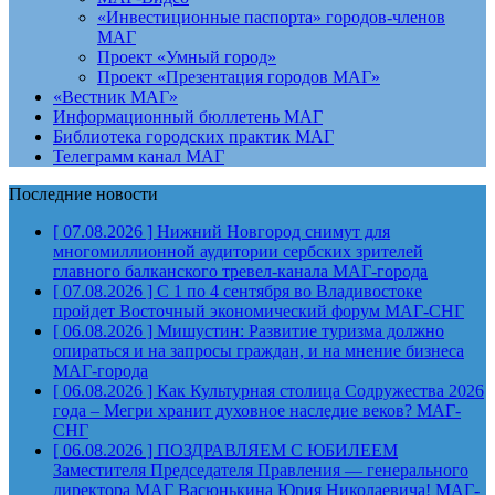
«Инвестиционные паспорта» городов-членов
МАГ
Проект «Умный город»
Проект «Презентация городов МАГ»
«Вестник МАГ»
Информационный бюллетень МАГ
Библиотека городских практик МАГ
Телеграмм канал МАГ
Последние новости
[ 07.08.2026 ]
Нижний Новгород снимут для
многомиллионной аудитории сербских зрителей
главного балканского тревел-канала
МАГ-города
[ 07.08.2026 ]
С 1 по 4 сентября во Владивостоке
пройдет Восточный экономический форум
МАГ-СНГ
[ 06.08.2026 ]
Мишустин: Развитие туризма должно
опираться и на запросы граждан, и на мнение бизнеса
МАГ-города
[ 06.08.2026 ]
Как Культурная столица Содружества 2026
года – Мегри хранит духовное наследие веков?
МАГ-
СНГ
[ 06.08.2026 ]
ПОЗДРАВЛЯЕМ С ЮБИЛЕЕМ
Заместителя Председателя Правления — генерального
директора МАГ Васюнькина Юрия Николаевича!
МАГ-