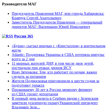
Руководители МАГ
Председатель Правления МАГ, мэр города Хабаровска:
Кравчук Сергей Анатольевич
Заместитель Председателя Правления — генеральный
директор МАГ: Васюнькин Юрий Николаевич
Россия 365
«Буран» сыграл вничью с «Кристаллом» в контрольном
матче
Atlantic: Поддержка Украины в США потеряла импульс
всего за 2 дня
11 мирных жителей ДНР, в том числе двое детей,
пострадали при атаках дронов ВСУ
Врач Зятенкова: Тем, кто работает по ночам, важно
следить за питанием
Жителя Подмосковья приговорили к шести годам за
подготовку теракта
Прожившему 30 лет в России мемному фермеру
из США грозит депортация
В первый день визита в Сербию рядом с Зеленским
заметили усиленную охрануУкраинский президент
Владимир Зеле...