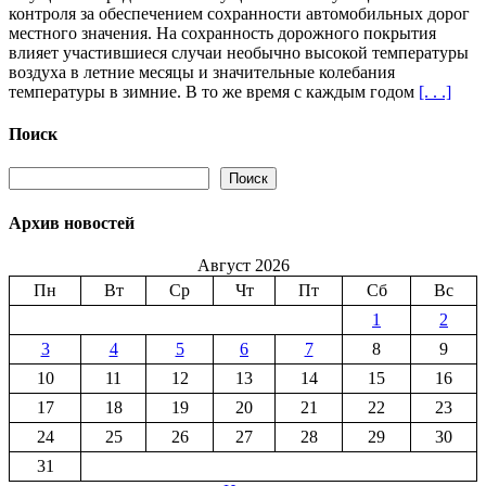
контроля за обеспечением сохранности автомобильных дорог
(Россия)
местного значения. На сохранность дорожного покрытия
—
влияет участившиеся случаи необычно высокой температуры
Организация
воздуха в летние месяцы и значительные колебания
бережного
температуры в зимние. В то же время с каждым годом
[. . .]
отношения
к
дорогам
Поиск
—
151
Поиск
Поиск
Архив новостей
Август 2026
Пн
Вт
Ср
Чт
Пт
Сб
Вс
1
2
3
4
5
6
7
8
9
10
11
12
13
14
15
16
17
18
19
20
21
22
23
24
25
26
27
28
29
30
31