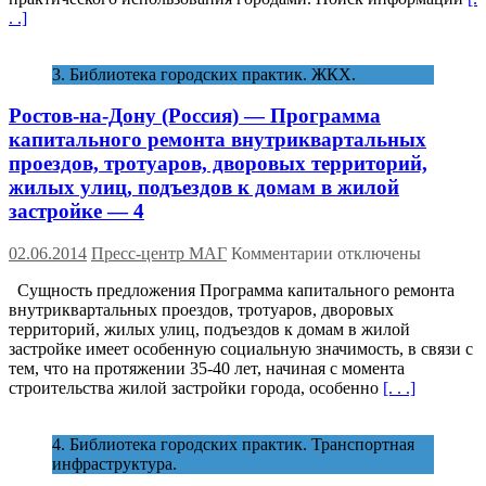
. .]
3. Библиотека городских практик. ЖКХ.
Ростов-на-Дону (Россия) — Программа
капитального ремонта внутриквартальных
проездов, тротуаров, дворовых территорий,
жилых улиц, подъездов к домам в жилой
застройке — 4
к
02.06.2014
Пресс-центр МАГ
Комментарии
отключены
записи
Сущность предложения Программа капитального ремонта
Ростов-
внутриквартальных проездов, тротуаров, дворовых
на-
территорий, жилых улиц, подъездов к домам в жилой
Дону (Россия)
застройке имеет особенную социальную значимость, в связи с
—
тем, что на протяжении 35-40 лет, начиная с момента
Программа
строительства жилой застройки города, особенно
[. . .]
капитального
ремонта
внутриквартальных
4. Библиотека городских практик. Транспортная
проездов,
инфраструктура.
тротуаров,