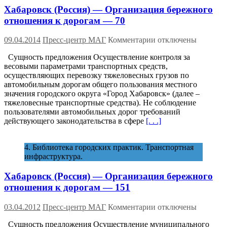
дворовых
Хабаровск (Россия) — Организация бережного
территорий,
жилых
отношения к дорогам — 70
улиц,
подъездов
к
09.04.2014
Пресс-центр МАГ
Комментарии
отключены
к
записи
домам
Сущность предложения Осуществление контроля за
Хабаровск
в
весовыми параметрами транспортных средств,
(Россия)
жилой
осуществляющих перевозку тяжеловесных грузов по
—
застройке
автомобильным дорогам общего пользования местного
Организация
—
значения городского округа «Город Хабаровск» (далее –
бережного
4
тяжеловесные транспортные средства). Не соблюдение
отношения
пользователями автомобильных дорог требований
к
действующего законодательства в сфере
[. . .]
дорогам
—
70
4. Библиотека городских практик. Транспортная
инфраструктура.
Хабаровск (Россия) — Организация бережного
отношения к дорогам — 151
к
03.04.2012
Пресс-центр МАГ
Комментарии
отключены
записи
Сущность предложения Осуществление муниципального
Хабаровск