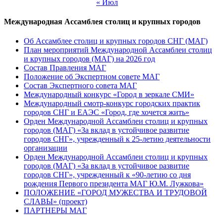
« Июл
Международная Ассамблея столиц и крупных городов
Об Ассамблее столиц и крупных городов СНГ (МАГ)
План мероприятий Международной Ассамблеи столиц
и крупных городов (МАГ) на 2026 год
Состав Правления МАГ
Положение об Экспертном совете МАГ
Состав Экспертного совета МАГ
Международный конкурс «Город в зеркале СМИ»
Международный смотр-конкурс городских практик
городов СНГ и ЕАЭС «Город, где хочется жить»
Орден Международной Ассамблеи столиц и крупных
городов (МАГ) «За вклад в устойчивое развитие
городов СНГ», учрежденный к 25-летию деятельности
организации
Орден Международной Ассамблеи столиц и крупных
городов (МАГ) «За вклад в устойчивое развитие
городов СНГ», учрежденный к «90-летию со дня
рождения Первого президента МАГ Ю.М. Лужкова»
ПОЛОЖЕНИЕ «ГОРОД МУЖЕСТВА И ТРУДОВОЙ
СЛАВЫ» (проект)
ПАРТНЕРЫ МАГ