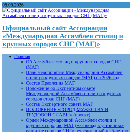
08.08.2026
Официальный сайт Ассоциации
«Международная Ассамблея столиц и
крупных городов СНГ (МАГ)»
Главная
Об Ассамблее столиц и крупных городов СНГ
(МАГ)
План мероприятий Международной Ассамблеи
столиц и крупных городов (МАГ) на 2026 год
Состав Правления МАГ
Положение об Экспертном совете
Международной Ассамблеи столиц и крупных
городов стран СНГ (МАГ)
Состав Экспертного совета МАГ
ПОЛОЖЕНИЕ «ГОРОД МУЖЕСТВА И
ТРУДОВОЙ СЛАВЫ» (проект)
Орден Международной Ассамблеи столиц и
крупных городов (МАГ) «За вклад в устойчивое
развитие городов СНГ», учрежденный к 25-летию