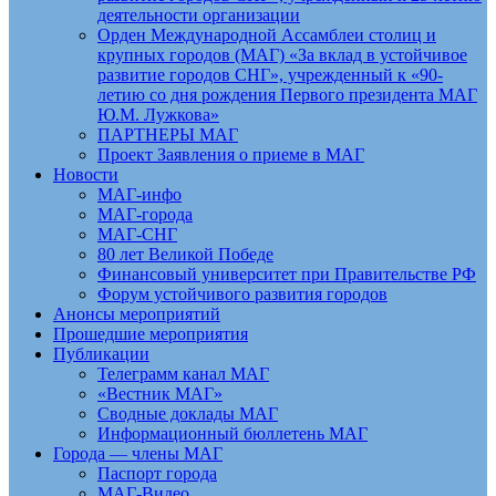
деятельности организации
Орден Международной Ассамблеи столиц и
крупных городов (МАГ) «За вклад в устойчивое
развитие городов СНГ», учрежденный к «90-
летию со дня рождения Первого президента МАГ
Ю.М. Лужкова»
ПАРТНЕРЫ МАГ
Проект Заявления о приеме в МАГ
Новости
МАГ-инфо
МАГ-города
МАГ-СНГ
80 лет Великой Победе
Финансовый университет при Правительстве РФ
Форум устойчивого развития городов
Анонсы мероприятий
Прошедшие мероприятия
Публикации
Телеграмм канал МАГ
«Вестник МАГ»
Сводные доклады МАГ
Информационный бюллетень МАГ
Города — члены МАГ
Паспорт города
МАГ-Видео