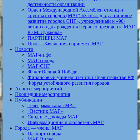
деятельности организации
Орден Международной Ассамблеи столиц и
крупных городов (МАГ) «За вклад в устойчивое
развитие городов СНГ», учрежденный к «90-
летию со дня рождения Первого президента МАГ
Ю.М. Лужкова»
ПАРТНЕРЫ МАГ
Проект Заявления о приеме в МАГ
Новости
МАГ-инфо
МАГ-города
МАГ-СНГ
80 лет Великой Победе
Финансовый университет при Правительстве РФ
Форум устойчивого развития городов
Анонсы мероприятий
Прошедшие мероприятия
Публикации
Телеграмм канал МАГ
«Вестник МАГ»
Сводные доклады МАГ
Информационный бюллетень МАГ
Города — члены МАГ
Паспорт города
МАГ-Видео