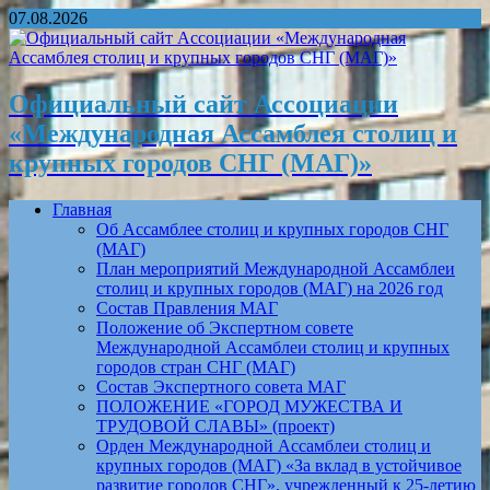
07.08.2026
Официальный сайт Ассоциации
«Международная Ассамблея столиц и
крупных городов СНГ (МАГ)»
Главная
Об Ассамблее столиц и крупных городов СНГ
(МАГ)
План мероприятий Международной Ассамблеи
столиц и крупных городов (МАГ) на 2026 год
Состав Правления МАГ
Положение об Экспертном совете
Международной Ассамблеи столиц и крупных
городов стран СНГ (МАГ)
Состав Экспертного совета МАГ
ПОЛОЖЕНИЕ «ГОРОД МУЖЕСТВА И
ТРУДОВОЙ СЛАВЫ» (проект)
Орден Международной Ассамблеи столиц и
крупных городов (МАГ) «За вклад в устойчивое
развитие городов СНГ», учрежденный к 25-летию