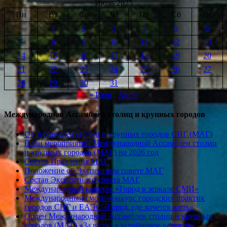
Июль 2025
Пн
Вт
Ср
Чт
Пт
Сб
Вс
1
2
3
4
5
6
7
8
9
10
11
12
13
14
15
16
17
18
19
20
21
22
23
24
25
26
27
28
29
30
31
« Июн
Авг »
Международная Ассамблея столиц и крупных городов
Об Ассамблее столиц и крупных городов СНГ (МАГ)
План мероприятий Международной Ассамблеи столиц
и крупных городов (МАГ) на 2026 год
Состав Правления МАГ
Положение об Экспертном совете МАГ
Состав Экспертного совета МАГ
Международный конкурс «Город в зеркале СМИ»
Международный смотр-конкурс городских практик
городов СНГ и ЕАЭС «Город, где хочется жить»
Орден Международной Ассамблеи столиц и крупных
городов (МАГ) «За вклад в устойчивое развитие