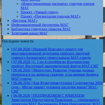
«Инвестиционные паспорта» городов-членов
МАГ
Проект «Умный город»
Проект «Презентация городов МАГ»
«Вестник МАГ»
Информационный бюллетень МАГ
Библиотека городских практик МАГ
Телеграмм канал МАГ
Последние новости
[ 07.08.2026 ]
Нижний Новгород снимут для
многомиллионной аудитории сербских зрителей
главного балканского тревел-канала
МАГ-города
[ 07.08.2026 ]
С 1 по 4 сентября во Владивостоке
пройдет Восточный экономический форум
МАГ-СНГ
[ 06.08.2026 ]
Мишустин: Развитие туризма должно
опираться и на запросы граждан, и на мнение бизнеса
МАГ-города
[ 06.08.2026 ]
Как Культурная столица Содружества 2026
года – Мегри хранит духовное наследие веков?
МАГ-
СНГ
[ 06.08.2026 ]
ПОЗДРАВЛЯЕМ С ЮБИЛЕЕМ
Заместителя Председателя Правления — генерального
директора МАГ Васюнькина Юрия Николаевича!
МАГ-