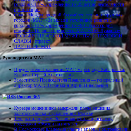
городов СНГ», учрежденный к 25-летию деятельности
организации
Орден Международной Ассамблеи столиц и крупных
городов (МАГ) «За вклад в устойчивое развитие
городов СНГ», учрежденный к «90-летию со дня
рождения Первого президента МАГ Ю.М. Лужкова»
ПОЛОЖЕНИЕ «ГОРОД МУЖЕСТВА И ТРУДОВОЙ
СЛАВЫ» (проект)
ПАРТНЕРЫ МАГ
Руководители МАГ
Председатель Правления МАГ, мэр города Хабаровска:
Кравчук Сергей Анатольевич
Заместитель Председателя Правления — генеральный
директор МАГ: Васюнькин Юрий Николаевич
Россия 365
Курьера мошенников задержали после хищения
золотого слитка и украшения в Москве
Теперь по-другому: Россия закрепила программу
поддержки Абхазии на пять лет
В Подмосковье владельца участка впервые оштрафовали