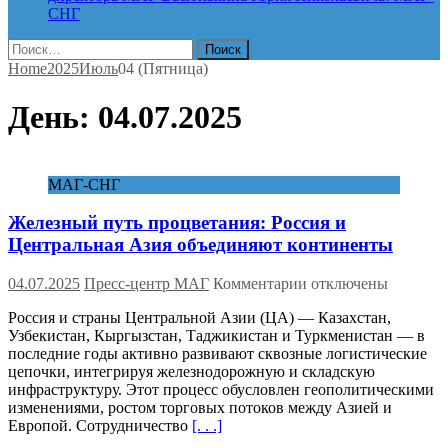
СНГ
Найти:
Home
2025
Июль
04 (Пятница)
День:
04.07.2025
МАГ-СНГ
Железный путь процветания: Россия и
Центральная Азия объединяют континенты
к
04.07.2025
Пресс-центр МАГ
Комментарии
отключены
записи
Россия и страны Центральной Азии (ЦА) — Казахстан,
Железный
Узбекистан, Кыргызстан, Таджикистан и Туркменистан — в
путь
последние годы активно развивают сквозные логистические
процветания:
цепочки, интегрируя железнодорожную и складскую
Россия
инфраструктуру. Этот процесс обусловлен геополитическими
и
изменениями, ростом торговых потоков между Азией и
Центральная
Европой. Сотрудничество
[. . .]
Азия
объединяют