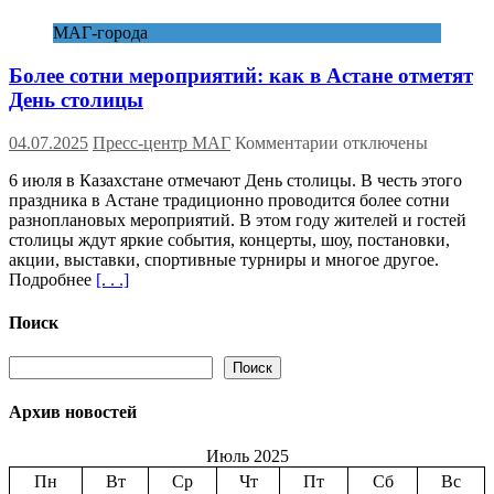
континенты
МАГ-города
Более сотни мероприятий: как в Астане отметят
День столицы
к
04.07.2025
Пресс-центр МАГ
Комментарии
отключены
записи
6 июля в Казахстане отмечают День столицы. В честь этого
Более
праздника в Астане традиционно проводится более сотни
сотни
разноплановых мероприятий. В этом году жителей и гостей
мероприятий:
столицы ждут яркие события, концерты, шоу, постановки,
как
акции, выставки, спортивные турниры и многое другое.
в
Подробнее
[. . .]
Астане
отметят
День
Поиск
столицы
Поиск
Поиск
Архив новостей
Июль 2025
Пн
Вт
Ср
Чт
Пт
Сб
Вс