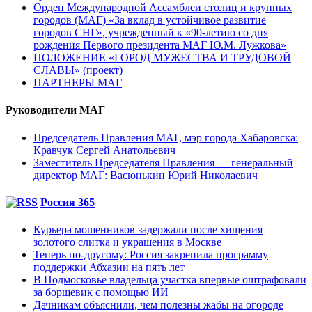
Орден Международной Ассамблеи столиц и крупных
городов (МАГ) «За вклад в устойчивое развитие
городов СНГ», учрежденный к «90-летию со дня
рождения Первого президента МАГ Ю.М. Лужкова»
ПОЛОЖЕНИЕ «ГОРОД МУЖЕСТВА И ТРУДОВОЙ
СЛАВЫ» (проект)
ПАРТНЕРЫ МАГ
Руководители МАГ
Председатель Правления МАГ, мэр города Хабаровска:
Кравчук Сергей Анатольевич
Заместитель Председателя Правления — генеральный
директор МАГ: Васюнькин Юрий Николаевич
Россия 365
Курьера мошенников задержали после хищения
золотого слитка и украшения в Москве
Теперь по-другому: Россия закрепила программу
поддержки Абхазии на пять лет
В Подмосковье владельца участка впервые оштрафовали
за борщевик с помощью ИИ
Дачникам объяснили, чем полезны жабы на огороде