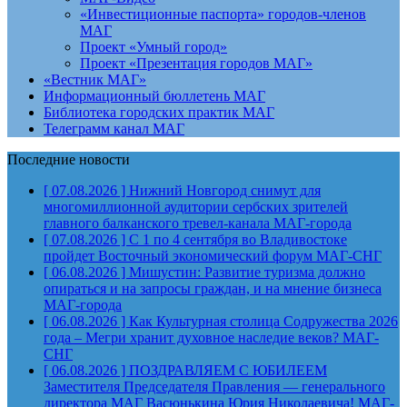
«Инвестиционные паспорта» городов-членов
МАГ
Проект «Умный город»
Проект «Презентация городов МАГ»
«Вестник МАГ»
Информационный бюллетень МАГ
Библиотека городских практик МАГ
Телеграмм канал МАГ
Последние новости
[ 07.08.2026 ]
Нижний Новгород снимут для
многомиллионной аудитории сербских зрителей
главного балканского тревел-канала
МАГ-города
[ 07.08.2026 ]
С 1 по 4 сентября во Владивостоке
пройдет Восточный экономический форум
МАГ-СНГ
[ 06.08.2026 ]
Мишустин: Развитие туризма должно
опираться и на запросы граждан, и на мнение бизнеса
МАГ-города
[ 06.08.2026 ]
Как Культурная столица Содружества 2026
года – Мегри хранит духовное наследие веков?
МАГ-
СНГ
[ 06.08.2026 ]
ПОЗДРАВЛЯЕМ С ЮБИЛЕЕМ
Заместителя Председателя Правления — генерального
директора МАГ Васюнькина Юрия Николаевича!
МАГ-