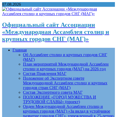
07.08.2026
Официальный сайт Ассоциации
«Международная Ассамблея столиц и
крупных городов СНГ (МАГ)»
Главная
Об Ассамблее столиц и крупных городов СНГ
(МАГ)
План мероприятий Международной Ассамблеи
столиц и крупных городов (МАГ) на 2026 год
Состав Правления МАГ
Положение об Экспертном совете
Международной Ассамблеи столиц и крупных
городов стран СНГ (МАГ)
Состав Экспертного совета МАГ
ПОЛОЖЕНИЕ «ГОРОД МУЖЕСТВА И
ТРУДОВОЙ СЛАВЫ» (проект)
Орден Международной Ассамблеи столиц и
крупных городов (МАГ) «За вклад в устойчивое
развитие городов СНГ», учрежденный к 25-летию