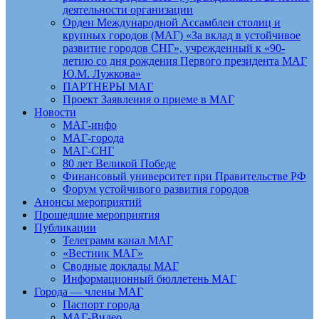
деятельности организации
Орден Международной Ассамблеи столиц и
крупных городов (МАГ) «За вклад в устойчивое
развитие городов СНГ», учрежденный к «90-
летию со дня рождения Первого президента МАГ
Ю.М. Лужкова»
ПАРТНЕРЫ МАГ
Проект Заявления о приеме в МАГ
Новости
МАГ-инфо
МАГ-города
МАГ-СНГ
80 лет Великой Победе
Финансовый университет при Правительстве РФ
Форум устойчивого развития городов
Анонсы мероприятий
Прошедшие мероприятия
Публикации
Телеграмм канал МАГ
«Вестник МАГ»
Сводные доклады МАГ
Информационный бюллетень МАГ
Города — члены МАГ
Паспорт города
МАГ-Видео