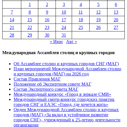
1
2
3
4
5
6
7
8
9
10
11
12
13
14
15
16
17
18
19
20
21
22
23
24
25
26
27
28
29
30
31
« Июн
Авг »
Международная Ассамблея столиц и крупных городов
Об Ассамблее столиц и крупных городов СНГ (МАГ)
План мероприятий Международной Ассамблеи столиц
и крупных городов (МАГ) на 2026 год
Состав Правления МАГ
Положение об Экспертном совете МАГ
Состав Экспертного совета МАГ
Международный конкурс «Город в зеркале СМИ»
Международный смотр-конкурс городских практик
городов СНГ и ЕАЭС «Город, где хочется жить»
Орден Международной Ассамблеи столиц и крупных
городов (МАГ) «За вклад в устойчивое развитие
городов СНГ», учрежденный к 25-летию деятельности
организации