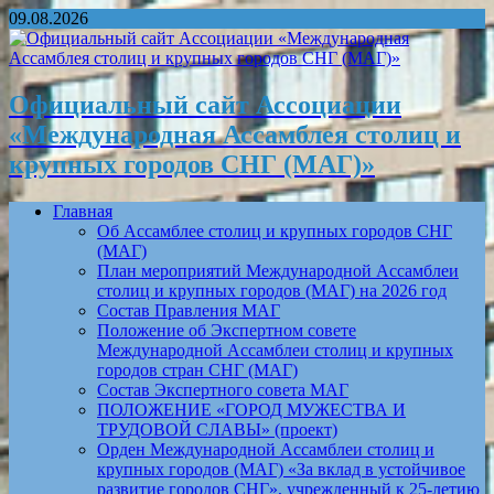
09.08.2026
Официальный сайт Ассоциации
«Международная Ассамблея столиц и
крупных городов СНГ (МАГ)»
Главная
Об Ассамблее столиц и крупных городов СНГ
(МАГ)
План мероприятий Международной Ассамблеи
столиц и крупных городов (МАГ) на 2026 год
Состав Правления МАГ
Положение об Экспертном совете
Международной Ассамблеи столиц и крупных
городов стран СНГ (МАГ)
Состав Экспертного совета МАГ
ПОЛОЖЕНИЕ «ГОРОД МУЖЕСТВА И
ТРУДОВОЙ СЛАВЫ» (проект)
Орден Международной Ассамблеи столиц и
крупных городов (МАГ) «За вклад в устойчивое
развитие городов СНГ», учрежденный к 25-летию