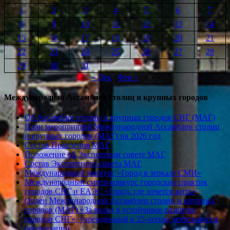
1
2
3
4
5
6
7
8
9
10
11
12
13
14
15
16
17
18
19
20
21
22
23
24
25
26
27
28
29
30
31
« Дек
Фев »
Международная Ассамблея столиц и крупных городов
Об Ассамблее столиц и крупных городов СНГ (МАГ)
План мероприятий Международной Ассамблеи столиц
и крупных городов (МАГ) на 2026 год
Состав Правления МАГ
Положение об Экспертном совете МАГ
Состав Экспертного совета МАГ
Международный конкурс «Город в зеркале СМИ»
Международный смотр-конкурс городских практик
городов СНГ и ЕАЭС «Город, где хочется жить»
Орден Международной Ассамблеи столиц и крупных
городов (МАГ) «За вклад в устойчивое развитие
городов СНГ», учрежденный к 25-летию деятельности
организации