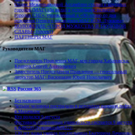
Орден Международной Ассамблеи столиц и крупных
городов (МАГ) «За вклад в устойчивое развитие
городов СНГ», учрежденный к «90-летию со дня
рождения Первого президента МАГ Ю.М. Лужкова»
ПОЛОЖЕНИЕ «ГОРОД МУЖЕСТВА И ТРУДОВОЙ
СЛАВЫ» (проект)
ПАРТНЕРЫ МАГ
Руководители МАГ
Председатель Правления МАГ, мэр города Хабаровска:
Кравчук Сергей Анатольевич
Заместитель Председателя Правления — генеральный
директор МАГ: Васюнькин Юрий Николаевич
Россия 365
Без названия
Четыре человека пострадали в результате падения лифта
в Махачкале
Кто родился 9 августа
Фестиваль спортивных единоборств состоится 9 августа
в &#8220;Лужниках&#8221;
130 лет назад умерла писательница Екатерина Лачинова,