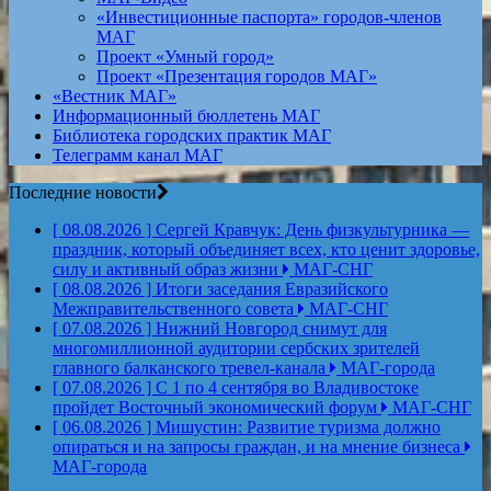
«Инвестиционные паспорта» городов-членов
МАГ
Проект «Умный город»
Проект «Презентация городов МАГ»
«Вестник МАГ»
Информационный бюллетень МАГ
Библиотека городских практик МАГ
Телеграмм канал МАГ
Последние новости
[ 08.08.2026 ]
Сергей Кравчук: День физкультурника —
праздник, который объединяет всех, кто ценит здоровье,
силу и активный образ жизни
МАГ-СНГ
[ 08.08.2026 ]
Итоги заседания Евразийского
Межправительственного совета
МАГ-СНГ
[ 07.08.2026 ]
Нижний Новгород снимут для
многомиллионной аудитории сербских зрителей
главного балканского тревел-канала
МАГ-города
[ 07.08.2026 ]
С 1 по 4 сентября во Владивостоке
пройдет Восточный экономический форум
МАГ-СНГ
[ 06.08.2026 ]
Мишустин: Развитие туризма должно
опираться и на запросы граждан, и на мнение бизнеса
МАГ-города