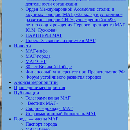
деятельности организации
Орден Международной Ассамблеи столиц и
крупных городов (МАГ) «За вклад в устойчивое
развитие городов СНГ», учрежденный к «90-
летию со дня рождения Первого президента МАГ
Ю.М. Лужкова»
ПАРТНЕРЫ МАГ
Проект Заявления о приеме в МАГ
Новости
МАГ-инфо
МАГ-города
МАГ-СНГ
80 лет Великой Победе
Финансовый университет при Правительстве РФ
Форум устойчивого развития городов
Анонсы мероприятий
Прошедшие мероприятия
Публикации
Телеграмм канал МАГ
«Вестник МАГ»
Сводные доклады МАГ
Информационный бюллетень МАГ
Города — члены МАГ
Паспорт города
МАГ-Видео