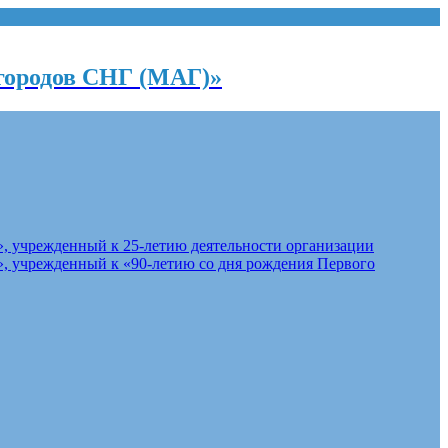
городов СНГ (МАГ)»
, учрежденный к 25-летию деятельности организации
, учрежденный к «90-летию со дня рождения Первого