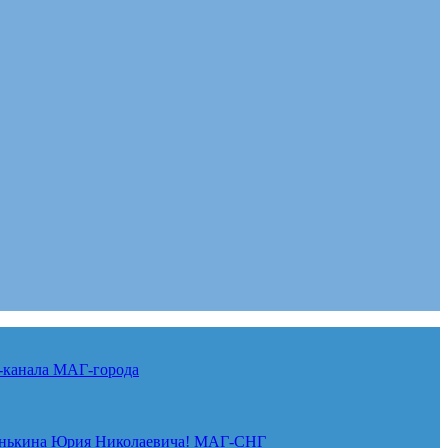
-канала
МАГ-города
нькина Юрия Николаевича!
МАГ-СНГ