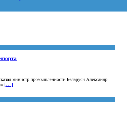
импорта
рассказал министр промышленности Беларуси Александр
но
[. . .]