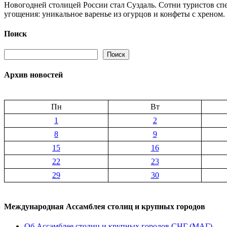
от
Новогодней столицей России стал Суздаль. Сотни туристов сп
Новогодний
импорта
угощения: уникальное варенье из огурцов и конфеты с хреном. 
Суздаль:
зимние
забавы,
Поиск
ярмарки
и необычные
Поиск
Поиск
угощения
Архив новостей
Пн
Вт
1
2
8
9
15
16
22
23
29
30
Международная Ассамблея столиц и крупных городов
Об Ассамблее столиц и крупных городов СНГ (МАГ)