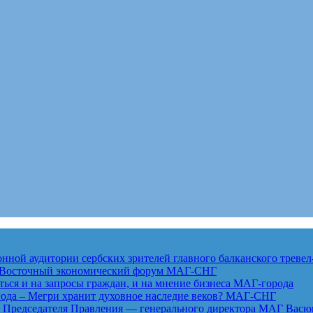
ной аудитории сербских зрителей главного балканского тревел
ет Восточный экономический форум
МАГ-СНГ
ься и на запросы граждан, и на мнение бизнеса
МАГ-города
года – Мегри хранит духовное наследие веков?
МАГ-СНГ
едседателя Правления — генерального директора МАГ Васю