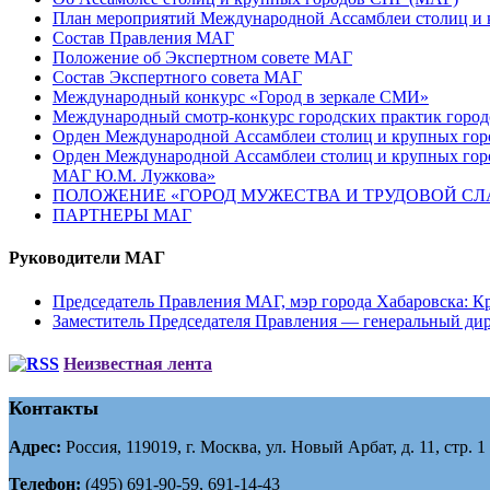
План мероприятий Международной Ассамблеи столиц и к
Состав Правления МАГ
Положение об Экспертном совете МАГ
Состав Экспертного совета МАГ
Международный конкурс «Город в зеркале СМИ»
Международный смотр-конкурс городских практик город
Орден Международной Ассамблеи столиц и крупных город
Орден Международной Ассамблеи столиц и крупных город
МАГ Ю.М. Лужкова»
ПОЛОЖЕНИЕ «ГОРОД МУЖЕСТВА И ТРУДОВОЙ СЛАВ
ПАРТНЕРЫ МАГ
Руководители МАГ
Председатель Правления МАГ, мэр города Хабаровска: К
Заместитель Председателя Правления — генеральный д
Неизвестная лента
Контакты
Адрес:
Россия, 119019, г. Москва, ул. Новый Арбат, д. 11, стр. 1
Телефон:
(495) 691-90-59, 691-14-43