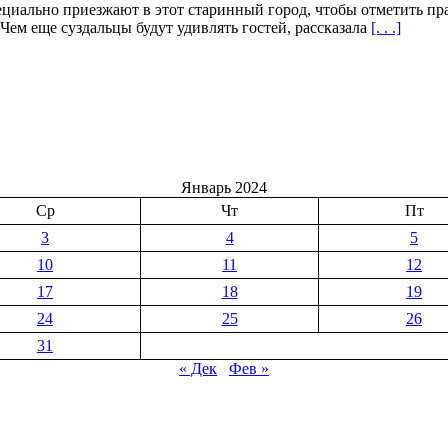
ециально приезжают в этот старинный город, чтобы отметить пр
Чем еще суздальцы будут удивлять гостей, рассказала
[. . .]
Январь 2024
Ср
Чт
Пт
3
4
5
10
11
12
17
18
19
24
25
26
31
« Дек
Фев »