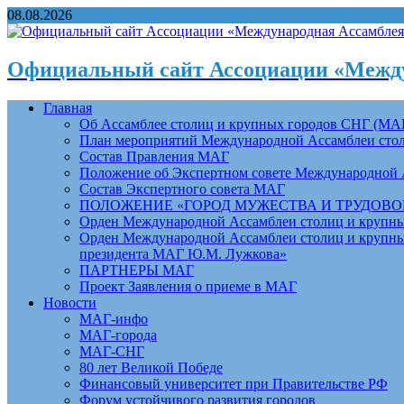
08.08.2026
Официальный сайт Ассоциации «Между
Главная
Об Ассамблее столиц и крупных городов СНГ (МА
План мероприятий Международной Ассамблеи столи
Состав Правления МАГ
Положение об Экспертном совете Международной 
Состав Экспертного совета МАГ
ПОЛОЖЕНИЕ «ГОРОД МУЖЕСТВА И ТРУДОВОЙ 
Орден Международной Ассамблеи столиц и крупных
Орден Международной Ассамблеи столиц и крупных
президента МАГ Ю.М. Лужкова»
ПАРТНЕРЫ МАГ
Проект Заявления о приеме в МАГ
Новости
МАГ-инфо
МАГ-города
МАГ-СНГ
80 лет Великой Победе
Финансовый университет при Правительстве РФ
Форум устойчивого развития городов