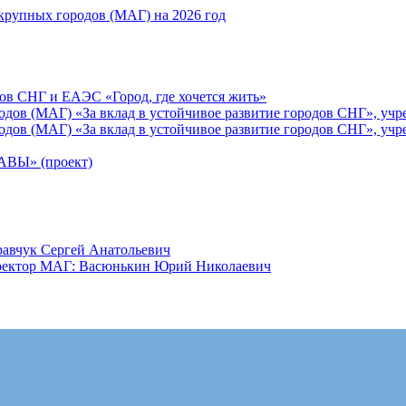
рупных городов (МАГ) на 2026 год
ов СНГ и ЕАЭС «Город, где хочется жить»
ов (МАГ) «За вклад в устойчивое развитие городов СНГ», учр
ов (МАГ) «За вклад в устойчивое развитие городов СНГ», учр
Ы» (проект)
равчук Сергей Анатольевич
иректор МАГ: Васюнькин Юрий Николаевич