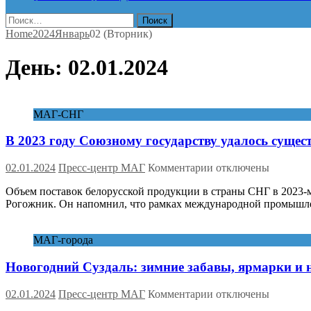
Найти:
Home
2024
Январь
02 (Вторник)
День:
02.01.2024
МАГ-СНГ
В 2023 году Союзному государству удалось сущес
к
02.01.2024
Пресс-центр МАГ
Комментарии
отключены
записи
Объем поставок белорусской продукции в страны СНГ в 2023-м 
В
Рогожник. Он напомнил, что рамках международной промыш
2023
году
Союзному
МАГ-города
государству
удалось
Новогодний Суздаль: зимние забавы, ярмарки и
существенно
снизить
зависимость
к
02.01.2024
Пресс-центр МАГ
Комментарии
отключены
промпредприятий
записи