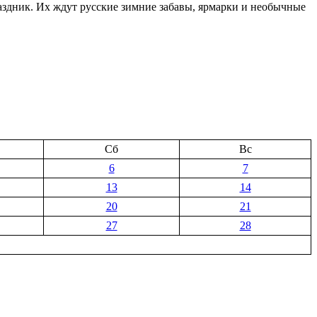
аздник. Их ждут русские зимние забавы, ярмарки и необычные
Сб
Вс
6
7
13
14
20
21
27
28