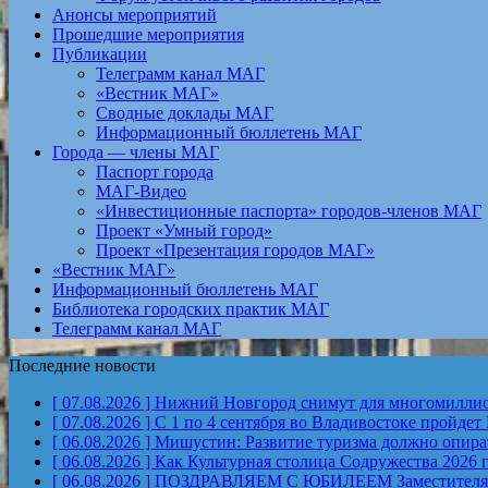
Анонсы мероприятий
Прошедшие мероприятия
Публикации
Телеграмм канал МАГ
«Вестник МАГ»
Сводные доклады МАГ
Информационный бюллетень МАГ
Города — члены МАГ
Паспорт города
МАГ-Видео
«Инвестиционные паспорта» городов-членов МАГ
Проект «Умный город»
Проект «Презентация городов МАГ»
«Вестник МАГ»
Информационный бюллетень МАГ
Библиотека городских практик МАГ
Телеграмм канал МАГ
Последние новости
[ 07.08.2026 ]
Нижний Новгород снимут для многомиллион
[ 07.08.2026 ]
С 1 по 4 сентября во Владивостоке пройд
[ 06.08.2026 ]
Мишустин: Развитие туризма должно опират
[ 06.08.2026 ]
Как Культурная столица Содружества 2026 
[ 06.08.2026 ]
ПОЗДРАВЛЯЕМ С ЮБИЛЕЕМ Заместителя Пр