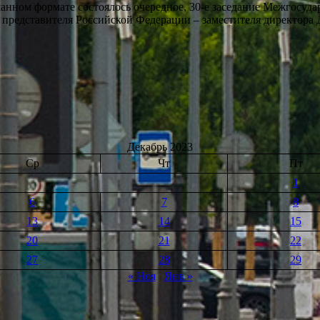
ешанном формате состоялось очередное, 30-е заседание Межгосуд
редставителя Российской Федерации – заместителя директора Д
го
Декабрь 2023
Ср
Чт
Пт
1
6
7
8
13
14
15
20
21
22
27
28
29
« Ноя
Янв »