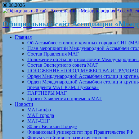
08.08.2026
Официальный сайт Ассоциации «Между
Главная
Об Ассамблее столиц и крупных городов СНГ (МА
План мероприятий Международной Ассамблеи столи
Состав Правления МАГ
Положение об Экспертном совете Международной 
Состав Экспертного совета МАГ
ПОЛОЖЕНИЕ «ГОРОД МУЖЕСТВА И ТРУДОВОЙ 
Орден Международной Ассамблеи столиц и крупных
Орден Международной Ассамблеи столиц и крупных
президента МАГ Ю.М. Лужкова»
ПАРТНЕРЫ МАГ
Проект Заявления о приеме в МАГ
Новости
МАГ-инфо
МАГ-города
МАГ-СНГ
80 лет Великой Победе
Финансовый университет при Правительстве РФ
Форум устойчивого развития городов