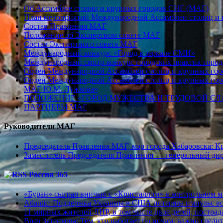
Об Ассамблее столиц и крупных городов СНГ (МАГ)
План мероприятий Международной Ассамблеи столиц и к
Состав Правления МАГ
Положение об Экспертном совете МАГ
Состав Экспертного совета МАГ
Международный конкурс «Город в зеркале СМИ»
Международный смотр-конкурс городских практик город
Орден Международной Ассамблеи столиц и крупных город
Орден Международной Ассамблеи столиц и крупных город
МАГ Ю.М. Лужкова»
ПОЛОЖЕНИЕ «ГОРОД МУЖЕСТВА И ТРУДОВОЙ СЛАВ
ПАРТНЕРЫ МАГ
Руководители МАГ
Председатель Правления МАГ, мэр города Хабаровска: К
Заместитель Председателя Правления — генеральный д
Россия 365
«Буран» сыграл вничью с «Кристаллом» в контрольном м
Atlantic: Поддержка Украины в США потеряла импульс все
11 мирных жителей ДНР, в том числе двое детей, постра
Врач Зятенкова: Тем, кто работает по ночам, важно следи