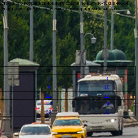
арственного координационного совета по научно-технической
епартамента технологического предпринимательства и
Сб
Вс
2
3
9
10
16
17
23
24
30
31