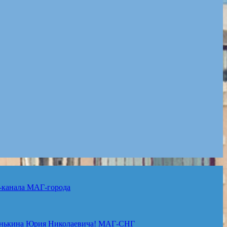
-канала
МАГ-города
нькина Юрия Николаевича!
МАГ-СНГ