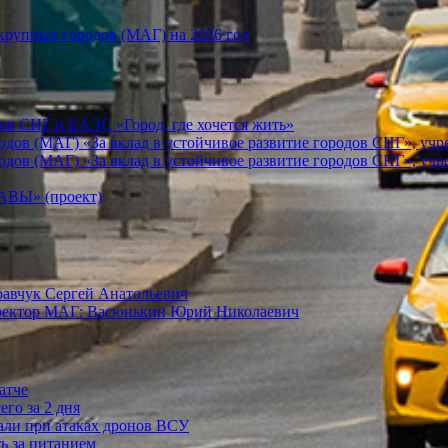
рупных городов (МАГ) на 2026 год
ов СНГ и ЕАЭС «Город, где хочется жить»
ов (МАГ) «За вклад в устойчивое развитие городов СНГ», учр
ов (МАГ) «За вклад в устойчивое развитие городов СНГ», учр
Ы» (проект)
равчук Сергей Анатольевич
иректор МАГ: Васюнькин Юрий Николаевич
атче
го за 2 дня
дали при атаках дронов ВСУ
ть за питанием