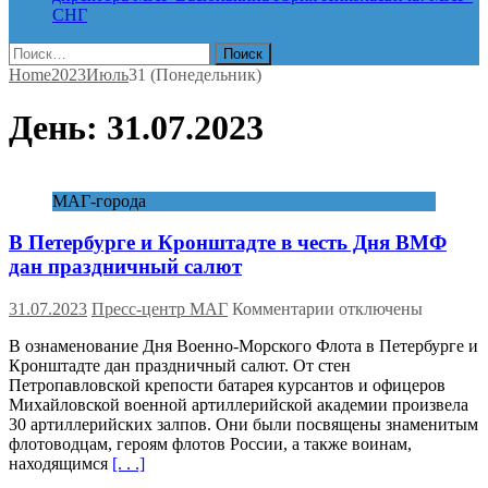
СНГ
Найти:
Home
2023
Июль
31 (Понедельник)
День:
31.07.2023
МАГ-города
В Петербурге и Кронштадте в честь Дня ВМФ
дан праздничный салют
к
31.07.2023
Пресс-центр МАГ
Комментарии
отключены
записи
В ознаменование Дня Военно-Морского Флота в Петербурге и
В
Кронштадте дан праздничный салют. От стен
Петербурге
Петропавловской крепости батарея курсантов и офицеров
и
Михайловской военной артиллерийской академии произвела
Кронштадте
30 артиллерийских залпов. Они были посвящены знаменитым
в
флотоводцам, героям флотов России, а также воинам,
честь
находящимся
[. . .]
Дня
ВМФ