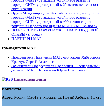
городов (МАГ) «За вклад в устойчивое развитие
городов СНГ», учрежденный к 25-летию деятельности
организации
Орден Международной Ассамблеи столиц и крупных
городов (МАГ) «За вклад в устойчивое развитие
городов СНГ», учрежденный к «90-летию со дня
рождения Первого президента МАГ Ю.М. Лужкова»
ПОЛОЖЕНИЕ «ГОРОД МУЖЕСТВА И ТРУДОВОЙ
СЛАВЫ» (проект)
ПАРТНЕРЫ МАГ
Руководители МАГ
Председатель Правления МАГ, мэр города Хабаровска:
Кравчук Сергей Анатольевич
Заместитель Председателя Правления — генеральный
директор МАГ: Васюнькин Юрий Николаевич
Неизвестная лента
Контакты
Адрес:
Россия, 119019, г. Москва, ул. Новый Арбат, д. 11, стр.
1