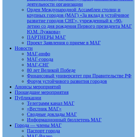
деятельности организации
Орден Международной Ассамблеи столиц и
крупных городов (МАГ) «За вклад в устойчивое
развитие городов СНГ», учрежденный к «90-
летию со дня рождения Первого президента МАГ
Ю.М. Лужкова»
ПАРТНЕРЫ МАГ
Проект Заявления о приеме в МАГ
Новости
МАГ-инфо
МАГ-города
МАГ-СНГ
80 лет Великой Победе
Финансовый университет при Правительстве РФ
Форум устойчивого развития городов
Анонсы мероприятий
Прошедшие мероприятия
Публикации
Телеграмм канал МАГ
«Вестник МАГ»
Сводные доклады МАГ
Информационный бюллетень МАГ
Города — члены МАГ
Паспорт города
МАГ-Видео