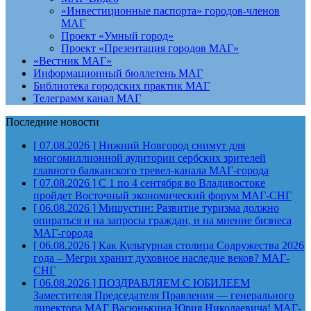
«Инвестиционные паспорта» городов-членов
МАГ
Проект «Умный город»
Проект «Презентация городов МАГ»
«Вестник МАГ»
Информационный бюллетень МАГ
Библиотека городских практик МАГ
Телеграмм канал МАГ
Последние новости
[ 07.08.2026 ]
Нижний Новгород снимут для
многомиллионной аудитории сербских зрителей
главного балканского тревел-канала
МАГ-города
[ 07.08.2026 ]
С 1 по 4 сентября во Владивостоке
пройдет Восточный экономический форум
МАГ-СНГ
[ 06.08.2026 ]
Мишустин: Развитие туризма должно
опираться и на запросы граждан, и на мнение бизнеса
МАГ-города
[ 06.08.2026 ]
Как Культурная столица Содружества 2026
года – Мегри хранит духовное наследие веков?
МАГ-
СНГ
[ 06.08.2026 ]
ПОЗДРАВЛЯЕМ С ЮБИЛЕЕМ
Заместителя Председателя Правления — генерального
директора МАГ Васюнькина Юрия Николаевича!
МАГ-