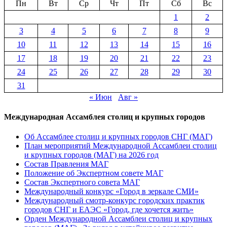
Пн
Вт
Ср
Чт
Пт
Сб
Вс
1
2
3
4
5
6
7
8
9
10
11
12
13
14
15
16
17
18
19
20
21
22
23
24
25
26
27
28
29
30
31
« Июн
Авг »
Международная Ассамблея столиц и крупных городов
Об Ассамблее столиц и крупных городов СНГ (МАГ)
План мероприятий Международной Ассамблеи столиц
и крупных городов (МАГ) на 2026 год
Состав Правления МАГ
Положение об Экспертном совете МАГ
Состав Экспертного совета МАГ
Международный конкурс «Город в зеркале СМИ»
Международный смотр-конкурс городских практик
городов СНГ и ЕАЭС «Город, где хочется жить»
Орден Международной Ассамблеи столиц и крупных