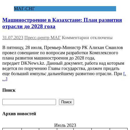
дан
МАГ-СНГ
праздничный
салют
Машиностроение в Казахстане: План развития
отрасли до 2028 года
к
31.07.2023
Пресс-центр МАГ
Комментарии
отключены
записи
В пятницу, 28 июля, Премьер-Министр РК Алихан Смаилов
Машиностроение
провел совещание по вопросам разработки Комплексного
в
плана развития машиностроения до 2028 года,
Казахстане:
передает DKNews.kz. Данный документ, работа над которым
План
ведется по поручению Главы государства, должен придать
развития
еще больший импульс дальнейшему развитию отрасли. При
[.
отрасли
. .]
до
2028
года
Поиск
Поиск
Поиск
Архив новостей
Июль 2023