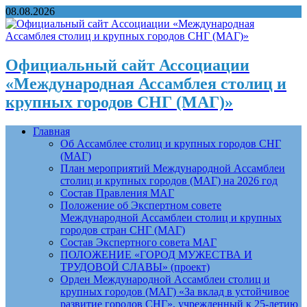
08.08.2026
Официальный сайт Ассоциации
«Международная Ассамблея столиц и
крупных городов СНГ (МАГ)»
Главная
Об Ассамблее столиц и крупных городов СНГ
(МАГ)
План мероприятий Международной Ассамблеи
столиц и крупных городов (МАГ) на 2026 год
Состав Правления МАГ
Положение об Экспертном совете
Международной Ассамблеи столиц и крупных
городов стран СНГ (МАГ)
Состав Экспертного совета МАГ
ПОЛОЖЕНИЕ «ГОРОД МУЖЕСТВА И
ТРУДОВОЙ СЛАВЫ» (проект)
Орден Международной Ассамблеи столиц и
крупных городов (МАГ) «За вклад в устойчивое
развитие городов СНГ», учрежденный к 25-летию