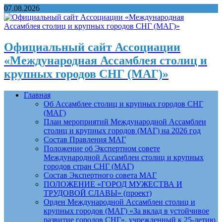
07.08.2026
Официальный сайт Ассоциации
«Международная Ассамблея столиц и
крупных городов СНГ (МАГ)»
Главная
Об Ассамблее столиц и крупных городов СНГ
(МАГ)
План мероприятий Международной Ассамблеи
столиц и крупных городов (МАГ) на 2026 год
Состав Правления МАГ
Положение об Экспертном совете
Международной Ассамблеи столиц и крупных
городов стран СНГ (МАГ)
Состав Экспертного совета МАГ
ПОЛОЖЕНИЕ «ГОРОД МУЖЕСТВА И
ТРУДОВОЙ СЛАВЫ» (проект)
Орден Международной Ассамблеи столиц и
крупных городов (МАГ) «За вклад в устойчивое
развитие городов СНГ», учрежденный к 25-летию