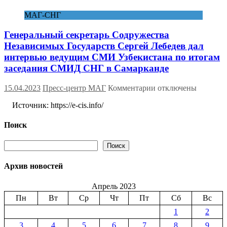
человек
МАГ-СНГ
Генеральный секретарь Содружества
Независимых Государств Сергей Лебедев дал
интервью ведущим СМИ Узбекистана по итогам
заседания СМИД СНГ в Самарканде
к
15.04.2023
Пресс-центр МАГ
Комментарии
отключены
записи
Источник: https://e-cis.info/
Генеральный
секретарь
Содружества
Поиск
Независимых
Государств
Поиск
Поиск
Сергей
Лебедев
Архив новостей
дал
интервью
Апрель 2023
ведущим
СМИ
Пн
Вт
Ср
Чт
Пт
Сб
Вс
Узбекистана
1
2
по
итогам
3
4
5
6
7
8
9