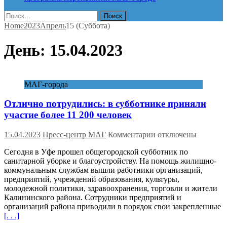
Найти:
Home
2023
Апрель
15 (Суббота)
День:
15.04.2023
МАГ-города
Отлично потрудились: в субботнике приняли
участие более 11 200 человек
к
15.04.2023
Пресс-центр МАГ
Комментарии
отключены
записи
Сегодня в Уфе прошел общегородской субботник по
Отлично
санитарной уборке и благоустройству. На помощь жилищно-
потрудились:
коммунальным службам вышли работники организаций,
в
предприятий, учреждений образования, культуры,
субботнике
молодежной политики, здравоохранения, торговли и жители
приняли
Калининского района. Сотрудники предприятий и
участие
организаций района приводили в порядок свои закрепленные
более
[. . .]
11
200