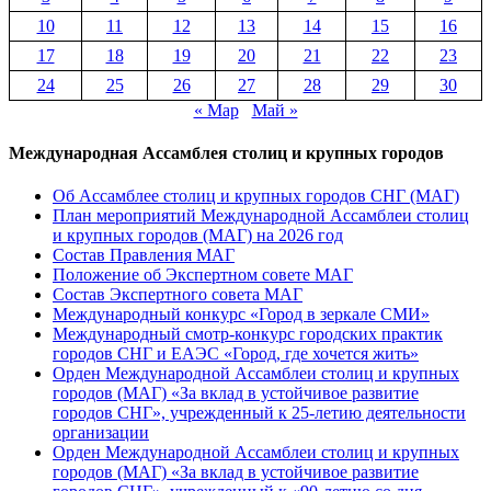
заседания
10
11
12
13
14
15
16
СМИД
СНГ
17
18
19
20
21
22
23
в
24
25
26
27
28
29
30
Самарканде
« Мар
Май »
Международная Ассамблея столиц и крупных городов
Об Ассамблее столиц и крупных городов СНГ (МАГ)
План мероприятий Международной Ассамблеи столиц
и крупных городов (МАГ) на 2026 год
Состав Правления МАГ
Положение об Экспертном совете МАГ
Состав Экспертного совета МАГ
Международный конкурс «Город в зеркале СМИ»
Международный смотр-конкурс городских практик
городов СНГ и ЕАЭС «Город, где хочется жить»
Орден Международной Ассамблеи столиц и крупных
городов (МАГ) «За вклад в устойчивое развитие
городов СНГ», учрежденный к 25-летию деятельности
организации
Орден Международной Ассамблеи столиц и крупных
городов (МАГ) «За вклад в устойчивое развитие