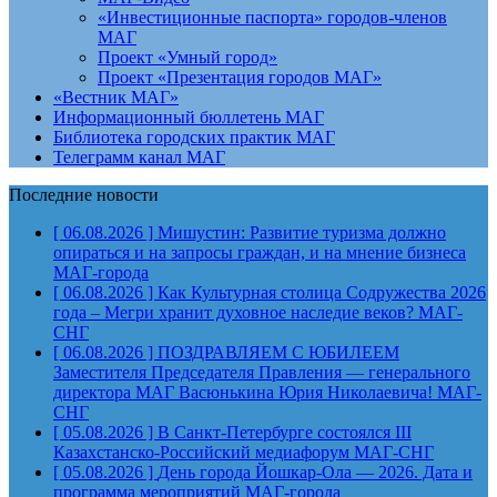
«Инвестиционные паспорта» городов-членов
МАГ
Проект «Умный город»
Проект «Презентация городов МАГ»
«Вестник МАГ»
Информационный бюллетень МАГ
Библиотека городских практик МАГ
Телеграмм канал МАГ
Последние новости
[ 06.08.2026 ]
Мишустин: Развитие туризма должно
опираться и на запросы граждан, и на мнение бизнеса
МАГ-города
[ 06.08.2026 ]
Как Культурная столица Содружества 2026
года – Мегри хранит духовное наследие веков?
МАГ-
СНГ
[ 06.08.2026 ]
ПОЗДРАВЛЯЕМ С ЮБИЛЕЕМ
Заместителя Председателя Правления — генерального
директора МАГ Васюнькина Юрия Николаевича!
МАГ-
СНГ
[ 05.08.2026 ]
В Санкт-Петербурге состоялся III
Казахстанско-Российский медиафорум
МАГ-СНГ
[ 05.08.2026 ]
День города Йошкар-Ола — 2026. Дата и
программа мероприятий
МАГ-города