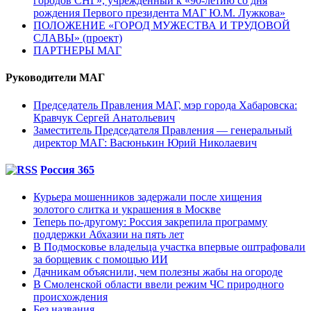
городов СНГ», учрежденный к «90-летию со дня
рождения Первого президента МАГ Ю.М. Лужкова»
ПОЛОЖЕНИЕ «ГОРОД МУЖЕСТВА И ТРУДОВОЙ
СЛАВЫ» (проект)
ПАРТНЕРЫ МАГ
Руководители МАГ
Председатель Правления МАГ, мэр города Хабаровска:
Кравчук Сергей Анатольевич
Заместитель Председателя Правления — генеральный
директор МАГ: Васюнькин Юрий Николаевич
Россия 365
Курьера мошенников задержали после хищения
золотого слитка и украшения в Москве
Теперь по-другому: Россия закрепила программу
поддержки Абхазии на пять лет
В Подмосковье владельца участка впервые оштрафовали
за борщевик с помощью ИИ
Дачникам объяснили, чем полезны жабы на огороде
В Смоленской области ввели режим ЧС природного
происхождения
Без названия