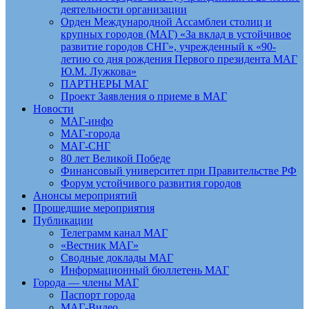
деятельности организации
Орден Международной Ассамблеи столиц и
крупных городов (МАГ) «За вклад в устойчивое
развитие городов СНГ», учрежденный к «90-
летию со дня рождения Первого президента МАГ
Ю.М. Лужкова»
ПАРТНЕРЫ МАГ
Проект Заявления о приеме в МАГ
Новости
МАГ-инфо
МАГ-города
МАГ-СНГ
80 лет Великой Победе
Финансовый университет при Правительстве РФ
Форум устойчивого развития городов
Анонсы мероприятий
Прошедшие мероприятия
Публикации
Телеграмм канал МАГ
«Вестник МАГ»
Сводные доклады МАГ
Информационный бюллетень МАГ
Города — члены МАГ
Паспорт города
МАГ-Видео