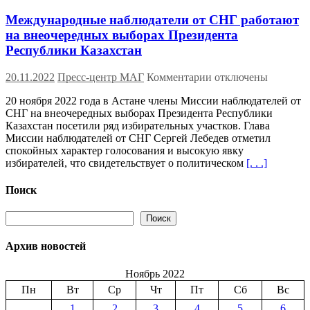
Международные наблюдатели от СНГ работают
на внеочередных выборах Президента
Республики Казахстан
к
20.11.2022
Пресс-центр МАГ
Комментарии
отключены
записи
20 ноября 2022 года в Астане члены Миссии наблюдателей от
Международные
СНГ на внеочередных выборах Президента Республики
наблюдатели
Казахстан посетили ряд избирательных участков. Глава
от
Миссии наблюдателей от СНГ Сергей Лебедев отметил
СНГ
спокойных характер голосования и высокую явку
работают
избирателей, что свидетельствует о политическом
[. . .]
на
внеочередных
выборах
Поиск
Президента
Республики
Поиск
Поиск
Казахстан
Архив новостей
Ноябрь 2022
Пн
Вт
Ср
Чт
Пт
Сб
Вс
1
2
3
4
5
6