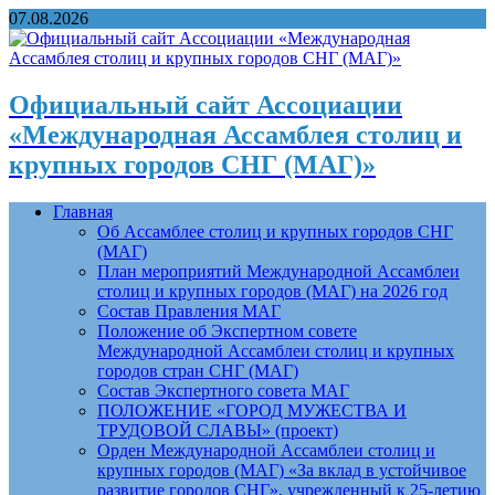
07.08.2026
Официальный сайт Ассоциации
«Международная Ассамблея столиц и
крупных городов СНГ (МАГ)»
Главная
Об Ассамблее столиц и крупных городов СНГ
(МАГ)
План мероприятий Международной Ассамблеи
столиц и крупных городов (МАГ) на 2026 год
Состав Правления МАГ
Положение об Экспертном совете
Международной Ассамблеи столиц и крупных
городов стран СНГ (МАГ)
Состав Экспертного совета МАГ
ПОЛОЖЕНИЕ «ГОРОД МУЖЕСТВА И
ТРУДОВОЙ СЛАВЫ» (проект)
Орден Международной Ассамблеи столиц и
крупных городов (МАГ) «За вклад в устойчивое
развитие городов СНГ», учрежденный к 25-летию