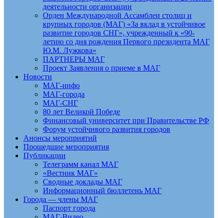
деятельности организации
Орден Международной Ассамблеи столиц и
крупных городов (МАГ) «За вклад в устойчивое
развитие городов СНГ», учрежденный к «90-
летию со дня рождения Первого президента МАГ
Ю.М. Лужкова»
ПАРТНЕРЫ МАГ
Проект Заявления о приеме в МАГ
Новости
МАГ-инфо
МАГ-города
МАГ-СНГ
80 лет Великой Победе
Финансовый университет при Правительстве РФ
Форум устойчивого развития городов
Анонсы мероприятий
Прошедшие мероприятия
Публикации
Телеграмм канал МАГ
«Вестник МАГ»
Сводные доклады МАГ
Информационный бюллетень МАГ
Города — члены МАГ
Паспорт города
МАГ-Видео