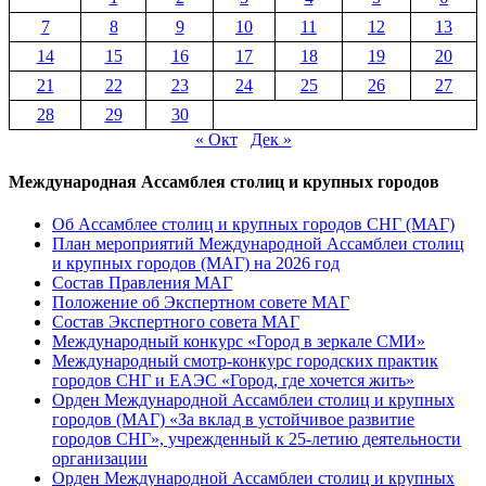
7
8
9
10
11
12
13
14
15
16
17
18
19
20
21
22
23
24
25
26
27
28
29
30
« Окт
Дек »
Международная Ассамблея столиц и крупных городов
Об Ассамблее столиц и крупных городов СНГ (МАГ)
План мероприятий Международной Ассамблеи столиц
и крупных городов (МАГ) на 2026 год
Состав Правления МАГ
Положение об Экспертном совете МАГ
Состав Экспертного совета МАГ
Международный конкурс «Город в зеркале СМИ»
Международный смотр-конкурс городских практик
городов СНГ и ЕАЭС «Город, где хочется жить»
Орден Международной Ассамблеи столиц и крупных
городов (МАГ) «За вклад в устойчивое развитие
городов СНГ», учрежденный к 25-летию деятельности
организации
Орден Международной Ассамблеи столиц и крупных