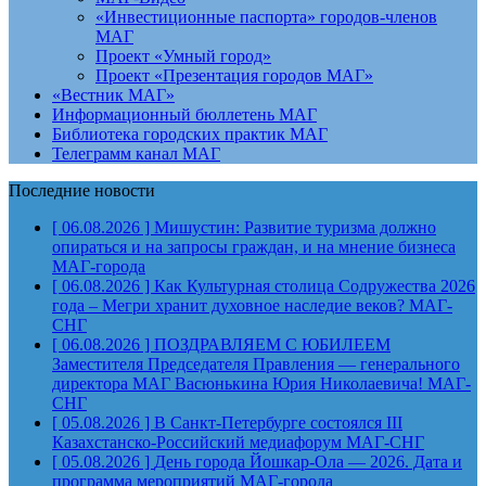
«Инвестиционные паспорта» городов-членов
МАГ
Проект «Умный город»
Проект «Презентация городов МАГ»
«Вестник МАГ»
Информационный бюллетень МАГ
Библиотека городских практик МАГ
Телеграмм канал МАГ
Последние новости
[ 06.08.2026 ]
Мишустин: Развитие туризма должно
опираться и на запросы граждан, и на мнение бизнеса
МАГ-города
[ 06.08.2026 ]
Как Культурная столица Содружества 2026
года – Мегри хранит духовное наследие веков?
МАГ-
СНГ
[ 06.08.2026 ]
ПОЗДРАВЛЯЕМ С ЮБИЛЕЕМ
Заместителя Председателя Правления — генерального
директора МАГ Васюнькина Юрия Николаевича!
МАГ-
СНГ
[ 05.08.2026 ]
В Санкт-Петербурге состоялся III
Казахстанско-Российский медиафорум
МАГ-СНГ
[ 05.08.2026 ]
День города Йошкар-Ола — 2026. Дата и
программа мероприятий
МАГ-города