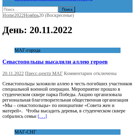
Найти:
Home
2022
Ноябрь
20 (Воскресенье)
День:
20.11.2022
МАГ-города
Севастопольцы высадили аллею героев
к
20.11.2022
Пресс-центр МАГ
Комментарии
отключены
записи
Севастопольцы заложили аллею в честь погибших участников
Севастопольцы
специальной военной операции. Мероприятие прошло в
высадили
студенческом сквере парка Победы. Акцию организовала
аллею
региональная благотворительная общественная организация
героев
«Мы – севастопольцы» по инициативе «Совета жен и
матерей». Чтобы высадить деревья, в студенческом сквере
собрались семьи
[. . .]
МАГ-СНГ